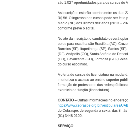
são 1.027 oportunidades para os cursos de Ar
As inscrições estarão abertas entre os dias 2
R$ 58. O ingresso nos cursos pode ser feit
Médio (NE) dos últimos dez anos (2013 – 20
conforme prevê o edital.
No ato da inscrição, o candidato deverá opta
polos para escolha são Brasiléia (AC), Cruze
Barretos (SP), Itapetininga (SP), Santos (SP)
(DF), Anápolis (GO), Santo Antônio do Desco
(GO), Cavalcante (GO), Formosa (GO), Goiás 
do curso escolhido.
A oferta de cursos de licenciatura na modali
interiorizar o acesso ao ensino superior públ
formação de professores das redes públicas 
exercício da função (licenciatura).
CONTATO –
Outras informações no endereço 
https://www.cebraspe.org.br/vestibulares
do Cebraspe, de segunda a sexta, das 8h às
(61) 3448 0100.
SERVIÇO