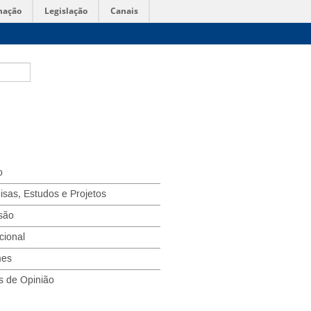
mação
Legislação
Canais
o
isas, Estudos e Projetos
são
ucional
mes
s de Opinião