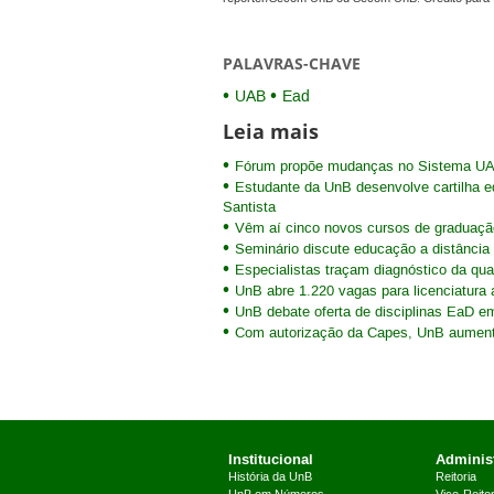
PALAVRAS-CHAVE
UAB
Ead
Leia mais
Fórum propõe mudanças no Sistema U
Estudante da UnB desenvolve cartilha e
Santista
Vêm aí cinco novos cursos de graduaçã
Seminário discute educação a distância 
Especialistas traçam diagnóstico da qua
UnB abre 1.220 vagas para licenciatura 
UnB debate oferta de disciplinas EaD e
Com autorização da Capes, UnB aument
Institucional
Administ
História da UnB
Reitoria