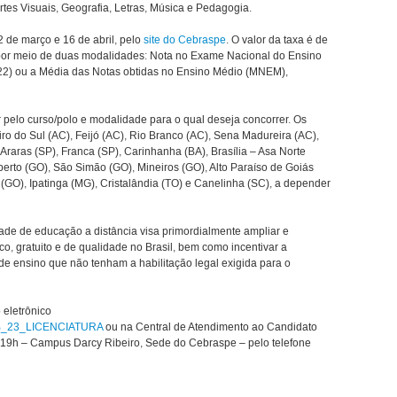
tes Visuais, Geografia, Letras, Música e Pedagogia.
2 de março e 16 de abril, pelo
site do Cebraspe
. O valor da taxa é de
o por meio de duas modalidades: Nota no Exame Nacional do Ensino
22) ou a Média das Notas obtidas no Ensino Médio (MNEM),
r pelo curso/polo e modalidade para o qual deseja concorrer. Os
iro do Sul (AC), Feijó (AC), Rio Branco (AC), Sena Madureira (AC),
, Araras (SP), Franca (SP), Carinhanha (BA), Brasília – Asa Norte
berto (GO), São Simão (GO), Mineiros (GO), Alto Paraíso de Goiás
(GO), Ipatinga (MG), Cristalândia (TO) e Canelinha (SC), a depender
dade de educação a distância visa primordialmente ampliar e
ico, gratuito e de qualidade no Brasil, bem como incentivar a
de ensino que não tenham a habilitação legal exigida para o
eletrônico
/UAB_23_LICENCIATURA
ou na Central de Atendimento ao Candidato
 19h – Campus Darcy Ribeiro, Sede do Cebraspe – pelo telefone