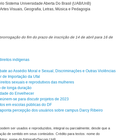
 pelo Sistema Universidade Aberta Do Brasil (UAB/UnB)
 Artes Visuais, Geografia, Letras, Música e Pedagogia
rorrogação do fim do prazo de inscrição de 14 de abril para 16 de
direitos indígenas
ate ao Assédio Moral e Sexual, Discriminações e Outras Violências
or de Importação da Ufal
ireitos sexuais e reprodutivos das mulheres
o de longa duração
sidade do Envelhecer
eúnem-se para discutir projetos de 2023
itos em escolas públicas do DF
r aponta percepção dos usuários sobre campus Darcy Ribeiro
odem ser usados e reproduzidos, integral ou parcialmente, desde que a
ração de sentido em seus conteúdos. Crédito para textos: nome do
fotos: nome do fotógrafo/Secom UnB.