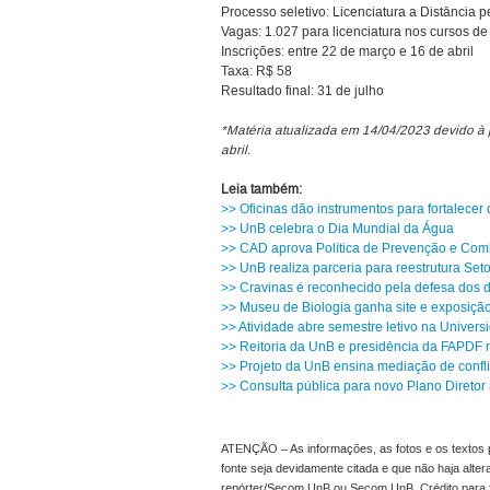
Processo seletivo: Licenciatura a Distância
Vagas: 1.027 para licenciatura nos cursos de
Inscrições: entre 22 de março e 16 de abril
Taxa: R$ 58
Resultado final: 31 de julho
*Matéria atualizada em 14/04/2023 devido à p
abril.
Leia também:
>> Oficinas dão instrumentos para fortalecer 
>> UnB celebra o Dia Mundial da Água
>> CAD aprova Política de Prevenção e Comb
>> UnB realiza parceria para reestrutura Set
>> Cravinas é reconhecido pela defesa dos d
>> Museu de Biologia ganha site e exposiçã
>> Atividade abre semestre letivo na Univer
>> Reitoria da UnB e presidência da FAPDF r
>> Projeto da UnB ensina mediação de confl
>> Consulta pública para novo Plano Direto
ATENÇÃO – As informações, as fotos e os textos p
fonte seja devidamente citada e que não haja alte
repórter/Secom UnB ou Secom UnB. Crédito para 