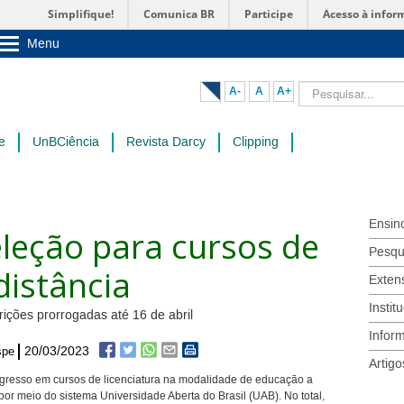
Simplifique!
Comunica BR
Participe
Acesso à infor
Menu
Sobre a UnB
Unidades acadêmicas
Pesquisar...
A-
A
A+
Estude na UnB
Graduação
Pós-Graduação
e
UnBCiência
Revista Darcy
Clipping
Administração
Servidor
Ensin
eleção para cursos de
Pesqu
distância
Exten
Instit
rições prorrogadas até 16 de abril
Infor
20/03/2023
spe
Artigo
 ingresso em cursos de licenciatura na modalidade de educação a
por meio do sistema Universidade Aberta do Brasil (UAB). No total,