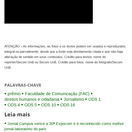
ATENÇÃO – As informações, as fotos e os textos podem ser usados e reproduzidos,
integral ou parcialmente, desde que a fonte seja devidamente citada e que não haja
alteração de sentido em seus conteúdos. Crédito para textos: nome do
repórter/Secom UnB ou Secom UnB. Crédito para fotos: nome do fotógrafo/Secom
UnB.
PALAVRAS-CHAVE
prêmio
Faculdade de Comunicação (FAC)
direitos humanos e cidadania
Jornalismo
ODS 1
ODS 4
ODS 5
ODS 10
ODS 16
Leia mais
Jornal Campus vence a 30ª Expocom e é reconhecido como melhor
jornal-laboratório do país