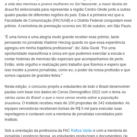
a vida das meninas e jovens mulheres no Sol Nascente, a maior favela do
Brasil
foi selecionada para representar a região Centro-Oeste junto a outras
quatro pautas de diferentes regiões do país. Esta é a primeira vez que a
Faculdade de Comunicação (FAC/UnB) e o Distrito Federal conquistam esse
prêmio. A cerimônia de premiação ocorreu em 30 de outubro, em São Paulo.
“É uma honra e uma alegria muito grande receber esse prêmio, tanto
pensando no jornalista Vladimir Herzog quanto no que essa experiência
agregou em minha trajetória profissional", diz Júlia Giusti. “Foi uma
oportunidade maravilhosa e única em que pudemos exercitar a escuta e
contar histórias de meninas tão especiais que acompanhamos de perto.
Então, sinto orgulho e realização pelo trabalho que fizemos e espero que
isso mostre a jovens jornalistas, como eu, o poder da nossa profissão e que
somos capazes de grandes feitos."
Nesta edição, o concurso propôs a estudantes de todo o Brasil desenvolver
pautas com base nos dados do Censo Demográfico 2022 com o tema
As
várias caras do Brasil: o que o novo censo revela sobre a população
brasileira
. O Instituto recebeu mais de 100 propostas de 242 estudantes. As
equipes vencedoras receberam bolsas de R$ 5 mil para executar suas
reportagens e contaram com a mentoria de jornalistas convidados pelo
Instituto.
Sob a orientação da professora da FAC
Rafiza Varão
e com a mentoria do
jornalista Leonêncio Nossa, as estudantes produziram o documentário
De