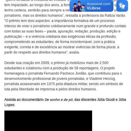
tem impactado, ao longo dos anos, a formação de jovens estudantes que,
tenho certeza, sentirão para sempre a necessidade de defender não só o
jornalismo, mas os direitos humanos”, ressalta a professora da Rafiza Varão.
“O prêmio tem dois aspectos: a importância formativa de um processo
intenso de viver o jornalismo cotidianamente num grande e profundo contato
com todas as suas fases – pauta, apuração, redação, produção, edição e
publicação – e a vivência cotidiana das exigências éticas da profissão,
comprometendo as estudantes, de forma incontornável, com a prática
exigente, correta e de excelência ao mostrar vivências de forma plural, a
partir do respeito aos direitos humanos”, avalia.
Desde sua criação em 2009, o prêmio já mobilizou mais de 2.500
estudantes e colaborou com a produção de 58 reportagens. O projeto
homenageia o jornalista Fernando Pacheco Jordão, que contribuiu para o
desenvolvimento profissional de jovens jornalistas, e Vladimir Herzog,
jornalista assassinado em 1975 pela ditadura militar, sendo um símbolo de
luta pela liberdade de imprensa e pelos direitos humanos.
Assista ao documentário
De sonho e de pó
, das discentes Júlia Giusti e Júlia
Lopes
: