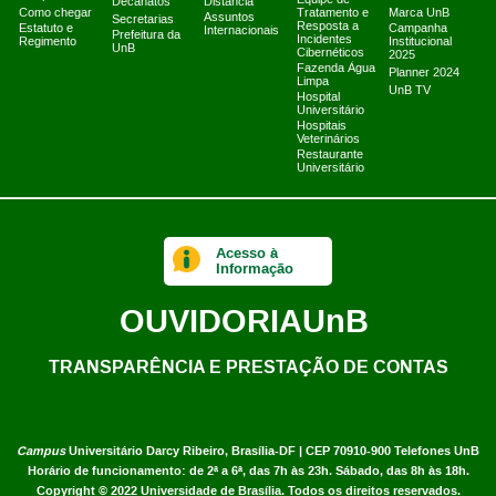
Decanatos
Distância
Como chegar
Tratamento e
Marca UnB
Assuntos
Secretarias
Resposta a
Estatuto e
Campanha
Internacionais
Prefeitura da
Incidentes
Regimento
Institucional
UnB
Cibernéticos
2025
Fazenda Água
Planner 2024
Limpa
UnB TV
Hospital
Universitário
Hospitais
Veterinários
Restaurante
Universitário
Acesso à
Informação
OUVIDORIA
UnB
TRANSPARÊNCIA E PRESTAÇÃO DE CONTAS
Campus
Universitário Darcy Ribeiro,
Brasília-DF | CEP 70910-900
Telefones UnB
Horário de funcionamento: de 2ª a 6ª, das 7h às 23h. Sábado, das 8h às 18h.
Copyright © 2022
Universidade de Brasília
.
Todos os direitos reservados.