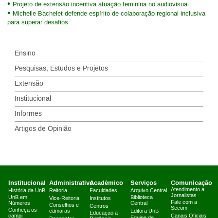
Projeto de extensão incentiva atuação feminina no audiovisual
Michelle Bachelet defende espírito de colaboração regional inclusiva
para superar desafios
Ensino
Pesquisas, Estudos e Projetos
Extensão
Institucional
Informes
Artigos de Opinião
Institucional
Administrativo
Acadêmico
Serviços
Comunicação
Atendimento a
História da UnB
Reitoria
Faculdades
Arquivo Central
Jornalistas
UnB em
Biblioteca
Vice-Reitoria
Institutos
Fale com a
Números
Central
Conselhos e
Centros
Secom
Conheça os
câmaras
Editora UnB
Educação a
campi
Canais Oficiais
Equipe de