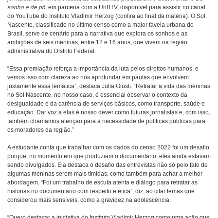
sonho e de pó,
em parceria com a UnBTV, disponível para assistir no canal
do YouTube do Instituto Vladimir Herzog (confira ao final da matéria). O Sol
Nascente, classificado no último censo como a maior favela urbana do
Brasil, serve de cenário para a narrativa que explora os sonhos e as
ambições de seis meninas, entre 12 e 16 anos, que vivem na região
administrativa do Distrito Federal.
“Essa premiação reforça a importância da luta pelos direitos humanos, e
vemos isso com clareza ao nos aprofundar em pautas que envolvem
justamente essa temática”, destaca Júlia Giusti. “Retratar a vida das meninas
no Sol Nascente, no nosso caso, é essencial observar o contexto da
desigualdade e da carência de serviços básicos, como transporte, saúde e
educação. Dar voz a elas é nosso dever como futuras jornalistas e, com isso,
também chamamos atenção para a necessidade de políticas públicas para
os moradores da região.”
A estudante conta que trabalhar com os dados do censo 2022 foi um desafio
porque, no momento em que produziam o documentário, eles ainda estavam
sendo divulgados. Ela destaca o desafio das entrevistas não só pelo fato de
algumas meninas serem mais tímidas, como também para achar a melhor
abordagem. “Foi um trabalho de escuta atenta e diálogo para retratar as
histórias no documentário com respeito e ética”, diz, ao citar temas que
considerou mais sensíveis, como a gravidez na adolescência.
“Quero destacar a iniciativa do Instituto Vladimir Herzog como uma ação que