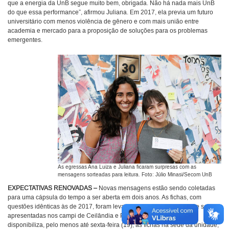
que a energia da UnB segue muito bem, obrigada. Não há nada mais UnB
do que essa performance”, afirmou Juliana. Em 2017, ela previa um futuro
universitário com menos violência de gênero e com mais união entre
academia e mercado para a proposição de soluções para os problemas
emergentes.
As egressas Ana Luiza e Juliana ficaram surpresas com as
mensagens sorteadas para leitura. Foto: Júlio Minasi/Secom UnB
EXPECTATIVAS RENOVADAS –
Novas mensagens estão sendo coletadas
para uma cápsula do tempo a ser aberta em dois anos. As fichas, com
questões idênticas às de 2017, foram levadas ao campus do Gama e serão
apresentadas nos campi de Ceilândia e Planaltina. A Deac também
disponibiliza, pelo menos até sexta-feira (19), as fichas na sede da unidade,