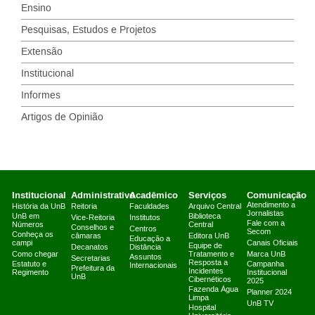
Ensino
Pesquisas, Estudos e Projetos
Extensão
Institucional
Informes
Artigos de Opinião
Institucional
Administrativo
Acadêmico
Serviços
Comunicação
Atendimento a
História da UnB
Reitoria
Faculdades
Arquivo Central
Jornalistas
UnB em
Biblioteca
Vice-Reitoria
Institutos
Fale com a
Números
Central
Conselhos e
Centros
Secom
Conheça os
câmaras
Editora UnB
Educação a
campi
Canais Oficiais
Equipe de
Decanatos
Distância
Como chegar
Tratamento e
Marca UnB
Assuntos
Secretarias
Resposta a
Estatuto e
Campanha
Internacionais
Prefeitura da
Incidentes
Regimento
Institucional
UnB
Cibernéticos
2025
Fazenda Água
Planner 2024
Limpa
UnB TV
Hospital