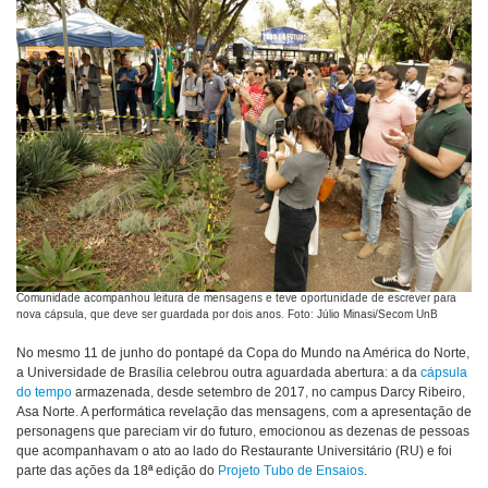
Comunidade acompanhou leitura de mensagens e teve oportunidade de escrever para
nova cápsula, que deve ser guardada por dois anos. Foto: Júlio Minasi/Secom UnB
No mesmo 11 de junho do pontapé da Copa do Mundo na América do Norte,
a Universidade de Brasília celebrou outra aguardada abertura: a da
cápsula
do tempo
armazenada, desde setembro de 2017, no campus Darcy Ribeiro,
Asa Norte. A performática revelação das mensagens, com a apresentação de
personagens que pareciam vir do futuro, emocionou as dezenas de pessoas
que acompanhavam o ato ao lado do Restaurante Universitário (RU) e foi
parte das ações da 18ª edição do
Projeto Tubo de Ensaios
.