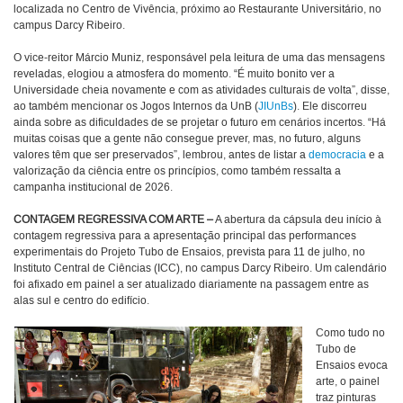
localizada no Centro de Vivência, próximo ao Restaurante Universitário, no
campus Darcy Ribeiro.
O vice-reitor Márcio Muniz, responsável pela leitura de uma das mensagens
reveladas, elogiou a atmosfera do momento. “É muito bonito ver a
Universidade cheia novamente e com as atividades culturais de volta”, disse,
ao também mencionar os Jogos Internos da UnB (
JIUnBs
). Ele discorreu
ainda sobre as dificuldades de se projetar o futuro em cenários incertos. “Há
muitas coisas que a gente não consegue prever, mas, no futuro, alguns
valores têm que ser preservados”, lembrou, antes de listar a
democracia
e a
valorização da ciência entre os princípios, como também ressalta a
campanha institucional de 2026.
CONTAGEM REGRESSIVA COM ARTE –
A abertura da cápsula deu início à
contagem regressiva para a apresentação principal das performances
experimentais do Projeto Tubo de Ensaios, prevista para 11 de julho, no
Instituto Central de Ciências (ICC), no campus Darcy Ribeiro. Um calendário
foi afixado em painel a ser atualizado diariamente na passagem entre as
alas sul e centro do edifício.
Como tudo no
Tubo de
Ensaios evoca
arte, o painel
traz pinturas