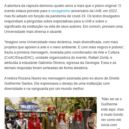
A abertura da cápsula demorou quatro anos a mais que o plano original. O
evento estava previsto para o
sexagésimo
aniversário da UnB, em 2022,
mas foi adiado em função da pandemia de covid-19. Os textos divulgados
respondiam a perguntas sobre expectativas para a UnB e sobre o
significado da instituição na vida de seus autores. Em comum, previam uma
Universidade mais diversa e atuante.
“Imagino uma Universidade mais dinâmica, mais diversificada, com mais
projetos que apoiem a arte e o meio ambiente. E com mais negros e pobres”,
trazia a primeira mensagem, revelada pelo coordenador de Arte e Cultura
(CoAC/Deac/DAC), unidade organizadora do evento, Rafael Zonta, e
atribuída à estudante Gabriela Oliveira, egressa da Geologia. Essa e as
demais respostas foram sorteadas de forma aleatória.
A reitora Rozana Naves leu mensagem assinada pelo ex-aluno de Direito
Guilherme Santos. Ele expressava o desejo de uma instituição com
diversidade e na vanguarda por um mundo melhor.
“Não sei se o
Guilherme
está aqui, mas
é muito bonito
ver como ele
inicia com