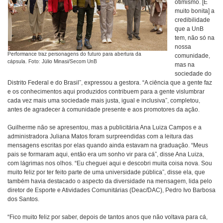
otimismo. [É
muito bonita] a
credibilidade
que a UnB
tem, não só na
nossa
Performance traz personagens do futuro para abertura da
comunidade,
cápsula. Foto: Júlio Minasi/Secom UnB
mas na
sociedade do
Distrito Federal e do Brasil”, expressou a gestora. “A ciência que a gente faz
e os conhecimentos aqui produzidos contribuem para a gente vislumbrar
cada vez mais uma sociedade mais justa, igual e inclusiva”, completou,
antes de agradecer à comunidade presente e aos promotores da ação.
Guilherme não se apresentou, mas a publicitária Ana Luiza Campos e a
administradora Juliana Matos foram surpreendidas com a leitura das
mensagens escritas por elas quando ainda estavam na graduação. “Meus
pais se formaram aqui, então era um sonho vir para cá”, disse Ana Luiza,
com lágrimas nos olhos. “Eu cheguei aqui e descobri muita coisa nova. Sou
muito feliz por ter feito parte de uma universidade pública”, disse ela, que
também havia destacado o aspecto da diversidade na mensagem, lida pelo
diretor de Esporte e Atividades Comunitárias (Deac/DAC), Pedro Ivo Barbosa
dos Santos.
“Fico muito feliz por saber, depois de tantos anos que não voltava para cá,