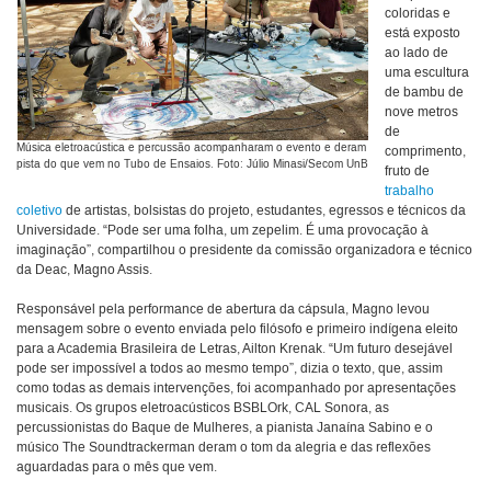
coloridas e
está exposto
ao lado de
uma escultura
de bambu de
nove metros
de
Música eletroacústica e percussão acompanharam o evento e deram
comprimento,
pista do que vem no Tubo de Ensaios. Foto: Júlio Minasi/Secom UnB
fruto de
trabalho
coletivo
de artistas, bolsistas do projeto, estudantes, egressos e técnicos da
Universidade. “Pode ser uma folha, um zepelim. É uma provocação à
imaginação”, compartilhou o presidente da comissão organizadora e técnico
da Deac, Magno Assis.
Responsável pela performance de abertura da cápsula, Magno levou
mensagem sobre o evento enviada pelo filósofo e primeiro indígena eleito
para a Academia Brasileira de Letras, Ailton Krenak. “Um futuro desejável
pode ser impossível a todos ao mesmo tempo”, dizia o texto, que, assim
como todas as demais intervenções, foi acompanhado por apresentações
musicais. Os grupos eletroacústicos BSBLOrk, CAL Sonora, as
percussionistas do Baque de Mulheres, a pianista Janaína Sabino e o
músico The Soundtrackerman deram o tom da alegria e das reflexões
aguardadas para o mês que vem.