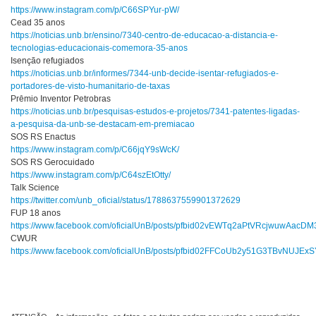
https://www.instagram.com/p/C66SPYur-pW/
Cead 35 anos
https://noticias.unb.br/ensino/7340-centro-de-educacao-a-distancia-e-
tecnologias-educacionais-comemora-35-anos
Isenção refugiados
https://noticias.unb.br/informes/7344-unb-decide-isentar-refugiados-e-
portadores-de-visto-humanitario-de-taxas
Prêmio Inventor Petrobras
https://noticias.unb.br/pesquisas-estudos-e-projetos/7341-patentes-ligadas-
a-pesquisa-da-unb-se-destacam-em-premiacao
SOS RS Enactus
https://www.instagram.com/p/C66jqY9sWcK/
SOS RS Gerocuidado
https://www.instagram.com/p/C64szEtOtty/
Talk Science
https://twitter.com/unb_oficial/status/1788637559901372629
FUP 18 anos
https://www.facebook.com/oficialUnB/posts/pfbid02vEWTq2aPtVRcjwuw
CWUR
https://www.facebook.com/oficialUnB/posts/pfbid02FFCoUb2y51G3TBvNU