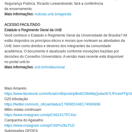
Segurança Pública, Ricardo Lewandowski, fará a conferência
de encerramento.
Mais informações:
noticias.unb.br/agenda
ACESSO FACILITADO
Estatuto e Regimento Geral da UnB
Você conhece o Estatuto e Regimento Geral da Universidade de Brasília? Ali
estão dispostos os princípios éticos e morais que norteiam as atividades da
UnB, bem como direitos e deveres dos integrantes da comunidade
acadêmica. O documento é atualizado conforme inovações trazidas por
decisões do Conselho Universitário. A versão mais recente está disponível
no portal unb.br.
Mais informações:
unb.br/institucional
Maio Amarelo
https://www.facebook.com/oficialUnB/posts/pfbid029bMbjQxdwiNTLfFnsixF
G20 tributação
https://twitter.com/unb_oficial/status/1790805348174966896
MBio visitas continuam
https://www.instagram.com/p/C662X1TPCKe/
Campanha do Agasalho
https://www.instagram.com/p/C66PvZ8sT5Z/
Submissões GP.DES