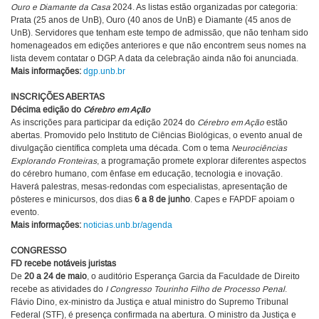
Ouro e Diamante da Casa
2024. As listas estão organizadas por categoria:
Prata (25 anos de UnB), Ouro (40 anos de UnB) e Diamante (45 anos de
UnB). Servidores que tenham este tempo de admissão, que não tenham sido
homenageados em edições anteriores e que não encontrem seus nomes na
lista devem contatar o DGP. A data da celebração ainda não foi anunciada.
Mais informações:
dgp.unb.br
INSCRIÇÕES ABERTAS
Décima edição do
Cérebro em Ação
As inscrições para participar da edição 2024 do
Cérebro em Ação
estão
abertas. Promovido pelo Instituto de Ciências Biológicas, o evento anual de
divulgação científica completa uma década. Com o tema
Neurociências
Explorando Fronteiras
, a programação promete explorar diferentes aspectos
do cérebro humano, com ênfase em educação, tecnologia e inovação.
Haverá
palestras, mesas-redondas com especialistas, apresentação de
pôsteres e minicursos, dos dias
6 a 8 de junho
. Capes e FAPDF apoiam o
evento.
Mais informações:
noticias.unb.br/agenda
CONGRESSO
FD recebe notáveis juristas
De
20 a 24 de maio
, o auditório Esperança Garcia da Faculdade de Direito
recebe as atividades do
I Congresso Tourinho Filho de Processo Penal
.
Flávio Dino, ex-ministro da Justiça e atual ministro do Supremo Tribunal
Federal (STF), é presença confirmada na abertura. O ministro da Justiça e