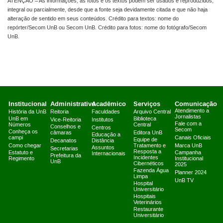
ATENÇÃO – As informações, as fotos e os textos podem ser usados e reproduzidos,
integral ou parcialmente, desde que a fonte seja devidamente citada e que não haja
alteração de sentido em seus conteúdos. Crédito para textos: nome do
repórter/Secom UnB ou Secom UnB. Crédito para fotos: nome do fotógrafo/Secom
UnB.
Institucional
Administrativo
Acadêmico
Serviços
Comunicação
Atendimento a
História da UnB
Reitoria
Faculdades
Arquivo Central
Jornalistas
UnB em
Biblioteca
Vice-Reitoria
Institutos
Fale com a
Números
Central
Conselhos e
Centros
Secom
Conheça os
câmaras
Editora UnB
Educação a
campi
Canais Oficiais
Equipe de
Decanatos
Distância
Como chegar
Tratamento e
Marca UnB
Assuntos
Secretarias
Resposta a
Estatuto e
Campanha
Internacionais
Prefeitura da
Incidentes
Regimento
Institucional
UnB
Cibernéticos
2025
Fazenda Água
Planner 2024
Limpa
UnB TV
Hospital
Universitário
Hospitais
Veterinários
Restaurante
Universitário