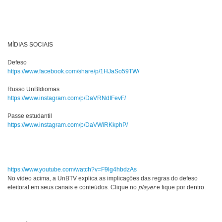
MÍDIAS SOCIAIS
Defeso
https://www.facebook.com/share/p/1HJaSo59TW/
Russo UnBIdiomas
https://www.instagram.com/p/DaVRNdIFevF/
Passe estudantil
https://www.instagram.com/p/DaVWiRKkphP/
https://www.youtube.com/watch?v=F9lg4hbdzAs
No vídeo acima, a UnBTV explica as implicações das regras do defeso
eleitoral em seus canais e conteúdos. Clique no
player
e fique por dentro.