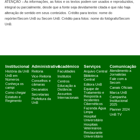
ATENÇÃO – As informações, as fotos e os textos podem ser usados e reproduzidos,
integral ou parcialmente, desde que a fonte seja devidamente citada e que não haja
alteração de sentido em seus conteúdos. Crédito para textos: nome do
repórter/Secom UnB ou Secom UnB. Crédito para fotos: nome do fotógrafo/Secom
UnB.
Institucional
Administrativo
Acadêmico
Serviços
Comunicação
Atendimento a
História da UnB
Reitoria
Faculdades
Arquivo Central
Jornalistas
UnB em
Biblioteca
Vice-Reitoria
Institutos
Fale com a
Números
Central
Conselhos e
Centros
Secom
Conheça os
câmaras
Editora UnB
Educação a
campi
Canais Oficiais
Equipe de
Decanatos
Distância
Como chegar
Tratamento e
Marca UnB
Assuntos
Secretarias
Resposta a
Estatuto e
Campanha
Internacionais
Prefeitura da
Incidentes
Regimento
Institucional
UnB
Cibernéticos
2025
Fazenda Água
Planner 2024
Limpa
UnB TV
Hospital
Universitário
Hospitais
Veterinários
Restaurante
Universitário