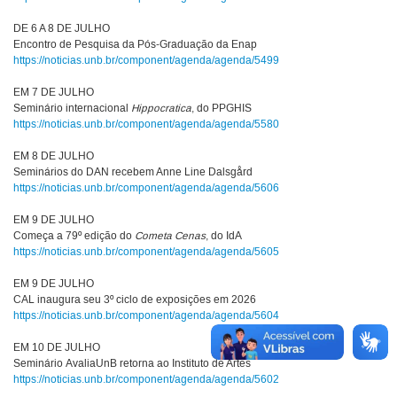
DE 6 A 8 DE JULHO
Encontro de Pesquisa da Pós-Graduação da Enap
https://noticias.unb.br/component/agenda/agenda/5499
EM 7 DE JULHO
Seminário internacional
Hippocratica
, do PPGHIS
https://noticias.unb.br/component/agenda/agenda/5580
EM 8 DE JULHO
Seminários do DAN recebem Anne Line Dalsgård
https://noticias.unb.br/component/agenda/agenda/5606
EM 9 DE JULHO
Começa a 79º edição do
Cometa Cenas
, do IdA
https://noticias.unb.br/component/agenda/agenda/5605
EM 9 DE JULHO
CAL inaugura seu 3º ciclo de exposições em 2026
https://noticias.unb.br/component/agenda/agenda/5604
EM 10 DE JULHO
Seminário AvaliaUnB retorna ao Instituto de Artes
https://noticias.unb.br/component/agenda/agenda/5602