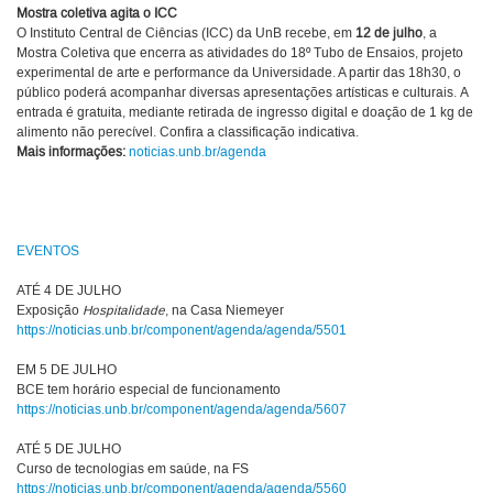
Mostra coletiva agita o ICC
O Instituto Central de Ciências (ICC) da UnB recebe, em
12 de julho
, a
Mostra Coletiva que encerra as atividades do 18º Tubo de Ensaios, projeto
experimental de arte e performance da Universidade. A partir das 18h30, o
público poderá acompanhar diversas apresentações artísticas e culturais. A
entrada é gratuita, mediante retirada de ingresso digital e doação de 1 kg de
alimento não perecível. Confira a classificação indicativa.
Mais informações:
noticias.unb.br/agenda
EVENTOS
ATÉ 4 DE JULHO
Exposição
Hospitalidade
, na Casa Niemeyer
https://noticias.unb.br/component/agenda/agenda/5501
EM 5 DE JULHO
BCE tem horário especial de funcionamento
https://noticias.unb.br/component/agenda/agenda/5607
ATÉ 5 DE JULHO
Curso de tecnologias em saúde, na FS
https://noticias.unb.br/component/agenda/agenda/5560