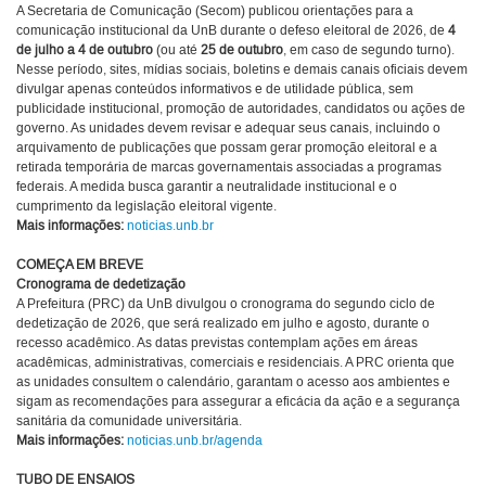
A Secretaria de Comunicação (Secom) publicou orientações para a
comunicação institucional da UnB durante o defeso eleitoral de 2026, de
4
de julho a 4 de outubro
(ou até
25 de outubro
, em caso de segundo turno).
Nesse período, sites, mídias sociais, boletins e demais canais oficiais devem
divulgar apenas conteúdos informativos e de utilidade pública, sem
publicidade institucional, promoção de autoridades, candidatos ou ações de
governo. As unidades devem revisar e adequar seus canais, incluindo o
arquivamento de publicações que possam gerar promoção eleitoral e a
retirada temporária de marcas governamentais associadas a programas
federais. A medida busca garantir a neutralidade institucional e o
cumprimento da legislação eleitoral vigente.
Mais informações:
noticias.unb.br
COMEÇA EM BREVE
Cronograma de dedetização
A Prefeitura (PRC) da UnB divulgou o cronograma do segundo ciclo de
dedetização de 2026, que será realizado em julho e agosto, durante o
recesso acadêmico. As datas previstas contemplam ações em áreas
acadêmicas, administrativas, comerciais e residenciais. A PRC orienta que
as unidades consultem o calendário, garantam o acesso aos ambientes e
sigam as recomendações para assegurar a eficácia da ação e a segurança
sanitária da comunidade universitária.
Mais informações:
noticias.unb.br/agenda
TUBO DE ENSAIOS