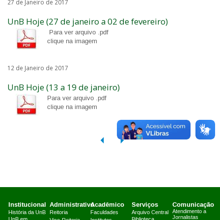
27 de Janeiro de 2017
UnB Hoje (27 de janeiro a 02 de fevereiro)
Para ver arquivo .pdf
clique na imagem
12 de Janeiro de 2017
UnB Hoje (13 a 19 de janeiro)
Para ver arquivo .pdf
clique na imagem
Institucional
Administrativo
Acadêmico
Serviços
Comunicação
Atendimento a
História da UnB
Reitoria
Faculdades
Arquivo Central
Jornalistas
UnB em
Biblioteca