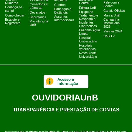
Vice-Reitoria
Institutos
Fale com a
Números
Central
Conselhos e
Centros
Secom
Conheça os
câmaras
Editora UnB
Educação a
campi
Canais Oficiais
Equipe de
Decanatos
Distância
Como chegar
Tratamento e
Marca UnB
Assuntos
Secretarias
Resposta a
Estatuto e
Campanha
Internacionais
Prefeitura da
Incidentes
Regimento
Institucional
UnB
Cibernéticos
2025
Fazenda Água
Planner 2024
Limpa
UnB TV
Hospital
Universitário
Hospitais
Veterinários
Restaurante
Universitário
Acesso à
Informação
OUVIDORIA
UnB
TRANSPARÊNCIA E PRESTAÇÃO DE CONTAS