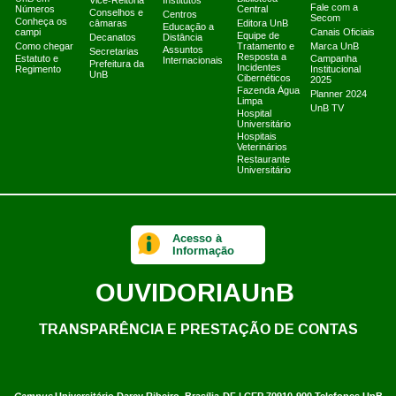
Vice-Reitoria
Institutos
Fale com a
Números
Central
Conselhos e
Centros
Secom
Conheça os
câmaras
Editora UnB
Educação a
campi
Canais Oficiais
Equipe de
Decanatos
Distância
Como chegar
Tratamento e
Marca UnB
Assuntos
Secretarias
Resposta a
Estatuto e
Campanha
Internacionais
Prefeitura da
Incidentes
Regimento
Institucional
UnB
Cibernéticos
2025
Fazenda Água
Planner 2024
Limpa
UnB TV
Hospital
Universitário
Hospitais
Veterinários
Restaurante
Universitário
Acesso à
Informação
OUVIDORIA
UnB
TRANSPARÊNCIA E PRESTAÇÃO DE CONTAS