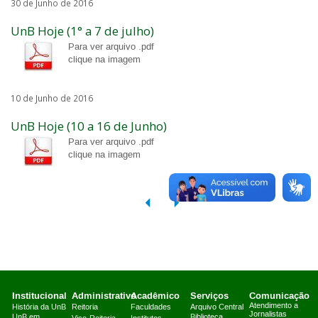
30 de Junho de 2016
UnB Hoje (1° a 7 de julho)
Para ver arquivo .pdf
clique na imagem
10 de Junho de 2016
UnB Hoje (10 a 16 de Junho)
Para ver arquivo .pdf
clique na imagem
Institucional
Administrativo
Acadêmico
Serviços
Comunicação
Atendimento a
História da UnB
Reitoria
Faculdades
Arquivo Central
Jornalistas
UnB em
Biblioteca