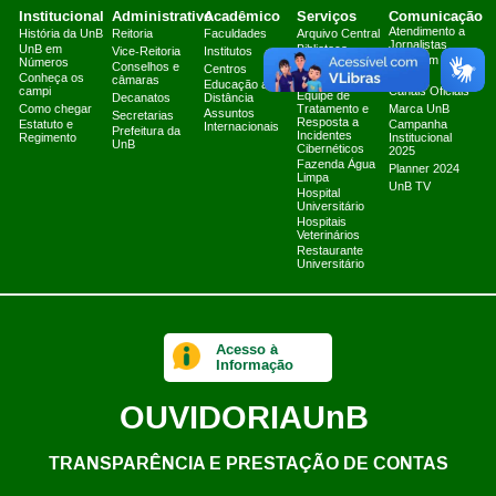
Institucional
Administrativo
Acadêmico
Serviços
Comunicação
Atendimento a
História da UnB
Reitoria
Faculdades
Arquivo Central
Jornalistas
UnB em
Biblioteca
Vice-Reitoria
Institutos
Fale com a
Números
Central
Conselhos e
Centros
Secom
Conheça os
câmaras
Editora UnB
Educação a
campi
Canais Oficiais
Equipe de
Decanatos
Distância
Como chegar
Tratamento e
Marca UnB
Assuntos
Secretarias
Resposta a
Estatuto e
Campanha
Internacionais
Prefeitura da
Incidentes
Regimento
Institucional
UnB
Cibernéticos
2025
Fazenda Água
Planner 2024
Limpa
UnB TV
Hospital
Universitário
Hospitais
Veterinários
Restaurante
Universitário
Acesso à
Informação
OUVIDORIA
UnB
TRANSPARÊNCIA E PRESTAÇÃO DE CONTAS