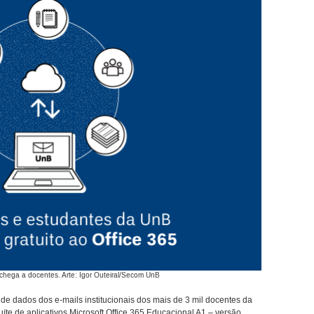
chega a docentes. Arte: Igor Outeiral/Secom UnB
 dados dos e-mails institucionais dos mais de 3 mil docentes da
suíte de aplicativos Microsoft Office 365 Educacional A1 – versão