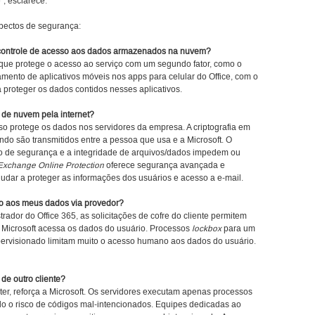
, esclarece.
spectos de segurança:
controle de acesso aos dados armazenados na nuvem?
r, que protege o acesso ao serviço com um segundo fator, como o
mento de aplicativos móveis nos apps para celular do Office, com o
a proteger os dados contidos nesses aplicativos.
 de nuvem pela internet?
so protege os dados nos servidores da empresa. A criptografia em
ndo são transmitidos entre a pessoa que usa e a Microsoft. O
 de segurança e a integridade de arquivos/dados impedem ou
Exchange Online Protection
oferece segurança avançada e
udar a proteger as informações dos usuários e acesso a e-mail.
do aos meus dados via provedor?
ador do Office 365, as solicitações de cofre do cliente permitem
 Microsoft acessa os dados do usuário. Processos
lockbox
para um
ervisionado limitam muito o acesso humano aos dados do usuário.
de outro cliente?
ter, reforça a Microsoft. Os servidores executam apenas processos
do o risco de códigos mal-intencionados. Equipes dedicadas ao