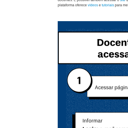
docentes. É possível também acessar o
site
d
plataforma oferece
vídeos
e
tutoriais
para mel