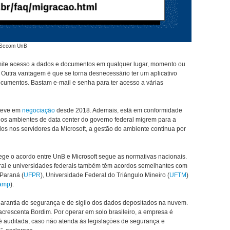
al/Secom UnB
e acesso a dados e documentos em qualquer lugar, momento ou
. Outra vantagem é que se torna desnecessário ter um aplicativo
ocumentos. Bastam e-mail e senha para ter acesso a várias
steve em
negociação
desde 2018. Ademais, está em conformidade
os ambientes de data center do governo federal migrem para a
 nos servidores da Microsoft, a gestão do ambiente continua por
ege o acordo entre UnB e Microsoft segue as normativas nacionais.
eral e universidades federais também têm acordos semelhantes com
Paraná (
UFPR
), Universidade Federal do Triângulo Mineiro (
UFTM
)
amp
).
arantia de segurança e de sigilo dos dados depositados na nuvem.
rescenta Bordim. Por operar em solo brasileiro, a empresa é
t é auditada, caso não atenda às legislações de segurança e