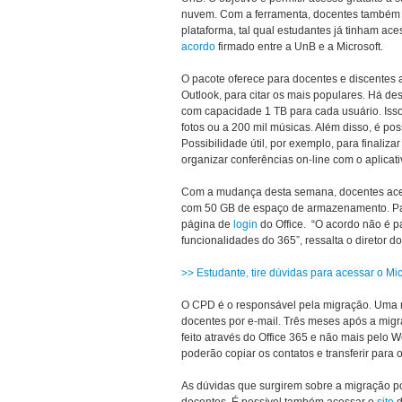
nuvem. Com a ferramenta, docentes também po
plataforma, tal qual estudantes já tinham ac
acordo
firmado entre a UnB e a Microsoft.
O pacote oferece para docentes e discentes 
Outlook, para citar os mais populares. Há 
com capacidade 1 TB para cada usuário. Isso
fotos ou a 200 mil músicas. Além disso, é pos
Possibilidade útil, por exemplo, para finali
organizar conferências on-line com o aplica
Com a mudança desta semana, docentes acess
com 50 GB de espaço de armazenamento. Par
página de
login
do Office. “O acordo não é p
funcionalidades do 365”, ressalta o diretor d
>> Estudante, tire dúvidas para acessar o Mi
O CPD é o responsável pela migração. Uma
docentes por e-mail. Três meses após a migr
feito através do Office 365 e não mais pelo 
poderão copiar os contatos e transferir para 
As dúvidas que surgirem sobre a migração 