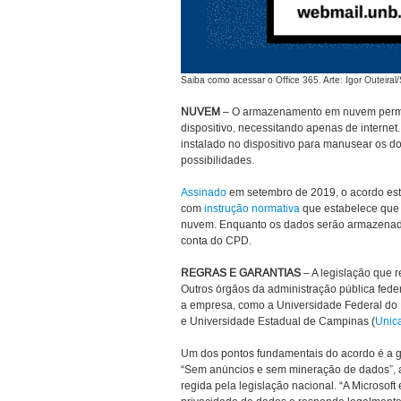
Saiba como acessar o Office 365. Arte: Igor Outeir
NUVEM
– O armazenamento em nuvem permit
dispositivo, necessitando apenas de internet
instalado no dispositivo para manusear os d
possibilidades.
Assinado
em setembro de 2019, o acordo e
com
instrução normativa
que estabelece que 
nuvem. Enquanto os dados serão armazenados
conta do CPD.
REGRAS E GARANTIAS
– A legislação que r
Outros órgãos da administração pública fed
a empresa, como a Universidade Federal do 
e Universidade Estadual de Campinas (
Unic
Um dos pontos fundamentais do acordo é a g
“Sem anúncios e sem mineração de dados”, ac
regida pela legislação nacional. “A Microsof