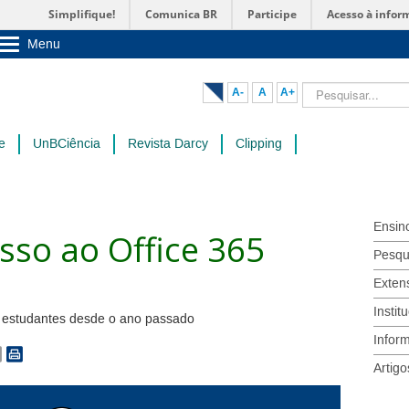
Simplifique!
Comunica BR
Participe
Acesso à infor
Menu
Sobre a UnB
Unidades acadêmicas
Pesquisar...
A-
A
A+
Estude na UnB
Graduação
Pós-Graduação
e
UnBCiência
Revista Darcy
Clipping
Administração
Servidor
Ensin
sso ao Office 365
Pesqu
Exten
Instit
ra estudantes desde o ano passado
Infor
Artigo