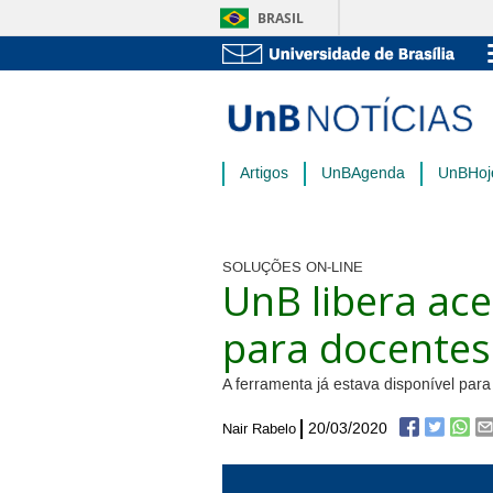
BRASIL
Artigos
UnBAgenda
UnBHoj
SOLUÇÕES ON-LINE
UnB libera ace
para docentes
A ferramenta já estava disponível pa
20/03/2020
Nair Rabelo