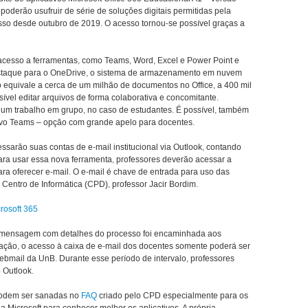
derão usufruir de série de soluções digitais permitidas pela
esso desde outubro de 2019. O acesso tornou-se possível graças a
acesso a ferramentas, como Teams, Word, Excel e Power Point e
destaque para o OneDrive, o sistema de armazenamento em nuvem
 equivale a cerca de um milhão de documentos no Office, a 400 mil
sível editar arquivos de forma colaborativa e concomitante.
zar um trabalho em grupo, no caso de estudantes. É possível, também
tivo Teams – opção com grande apelo para docentes.
arão suas contas de e-mail institucional via Outlook, contando
a usar essa nova ferramenta, professores deverão acessar a
ara oferecer e-mail. O e-mail é chave de entrada para uso das
o Centro de Informática (CPD), professor Jacir Bordim.
crosoft 365
 mensagem com detalhes do processo foi encaminhada aos
ação, o acesso à caixa de e-mail dos docentes somente poderá ser
Webmail da UnB. Durante esse período de intervalo, professores
o Outlook.
podem ser sanadas no
FAQ
criado pelo CPD especialmente para os