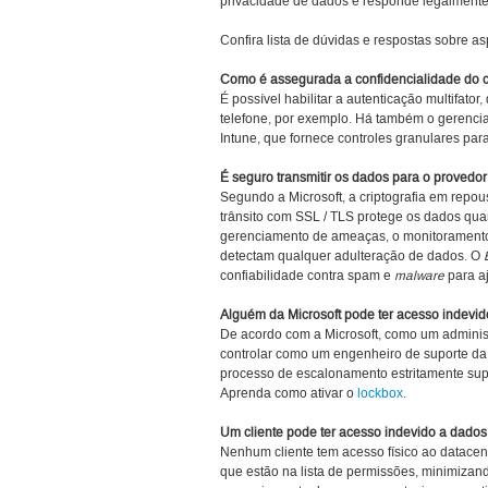
privacidade de dados e responde legalmente”
Confira lista de dúvidas e respostas sobre a
Como é assegurada a confidencialidade do 
É possível habilitar a autenticação multifato
telefone, por exemplo. Há também o gerencia
Intune, que fornece controles granulares par
É seguro transmitir os dados para o provedor
Segundo a Microsoft, a criptografia em repou
trânsito com SSL / TLS protege os dados qua
gerenciamento de ameaças, o monitoramento
detectam qualquer adulteração de dados. O
confiabilidade contra spam e
malware
para aj
Alguém da Microsoft pode ter acesso indevi
De acordo com a Microsoft, como um administr
controlar como um engenheiro de suporte da
processo de escalonamento estritamente sup
Aprenda como ativar o
lockbox
.
Um cliente pode ter acesso indevido a dados 
Nenhum cliente tem acesso físico ao datacen
que estão na lista de permissões, minimizan