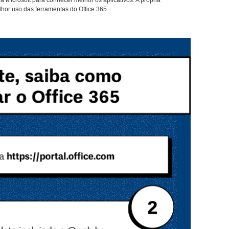
a Microsoft para conhecer melhor os aplicativos. A própria
hor uso das ferramentas do Office 365.