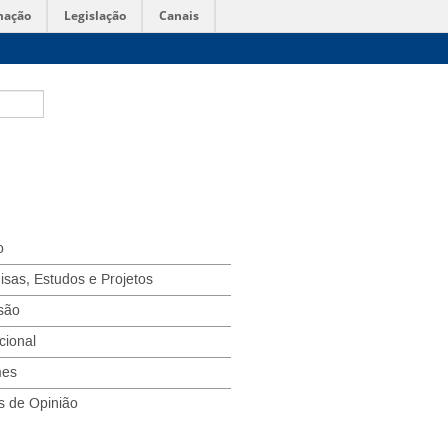
mação
Legislação
Canais
o
isas, Estudos e Projetos
são
ucional
mes
s de Opinião