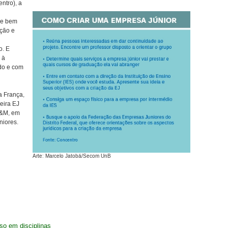
ntro), a
a e bem
ação e
o. E
 à
do e com
a França,
eira EJ
D&M, em
niores.
Arte: Marcelo Jatobá/Secom UnB
o em disciplinas