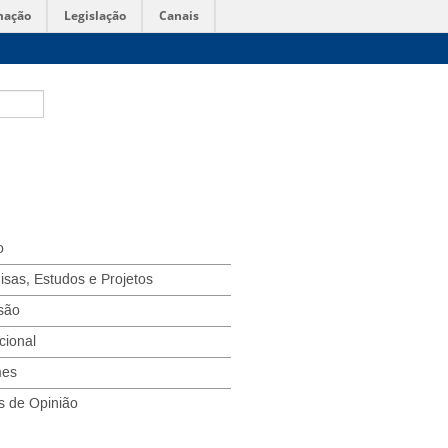
mação
Legislação
Canais
o
isas, Estudos e Projetos
são
ucional
mes
s de Opinião