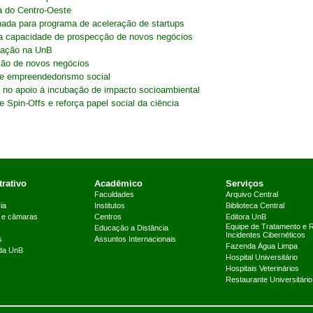
a do Centro-Oeste
nada para programa de aceleração de startups
a capacidade de prospecção de novos negócios
vação na UnB
ação de novos negócios
e empreendedorismo social
s no apoio à incubação de impacto socioambiental
e Spin-Offs e reforça papel social da ciência
rativo
Acadêmico
Serviços
Faculdades
Arquivo Central
ia
Institutos
Biblioteca Central
 e câmaras
Centros
Editora UnB
Equipe de Tratamento e 
Educação a Distância
Incidentes Cibernéticos
s
Assuntos Internacionais
Fazenda Água Limpa
 da UnB
Hospital Universitário
Hospitais Veterinários
Restaurante Universitário