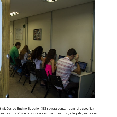
tituições de Ensino Superior (IES) agora contam com lei específica
ação das EJs. Primeira sobre o assunto no mundo, a legislação define