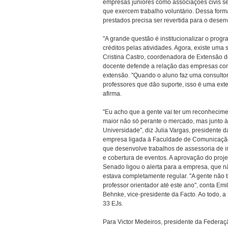
empresas juniores como associações civis se
que exercem trabalho voluntário. Dessa forma
prestados precisa ser revertida para o desen
"A grande questão é institucionalizar o pro
créditos pelas atividades. Agora, existe uma 
Cristina Castro, coordenadora de Extensão 
docente defende a relação das empresas com
extensão. "Quando o aluno faz uma consulto
professores que dão suporte, isso é uma exte
afirma.
"Eu acho que a gente vai ter um reconhecim
maior não só perante o mercado, mas junto à
Universidade", diz Julia Vargas, presidente d
empresa ligada à Faculdade de Comunicaçã
que desenvolve trabalhos de assessoria de 
e cobertura de eventos. A aprovação do proje
Senado ligou o alerta para a empresa, que n
estava completamente regular. "A gente não 
professor orientador até este ano", conta Emil
Behnke, vice-presidente da Facto. Ao todo, 
33 EJs.
Para Victor Medeiros, presidente da Federaç