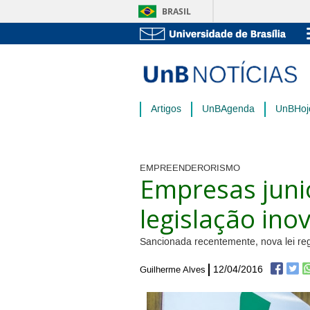
BRASIL
Artigos
UnBAgenda
UnBHoj
EMPREENDERORISMO
Empresas jun
legislação ino
Sancionada recentemente, nova lei reg
12/04/2016
Guilherme Alves