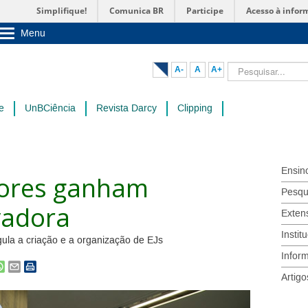
Simplifique!
Comunica BR
Participe
Acesso à infor
Menu
Sobre a UnB
Unidades acadêmicas
Pesquisar...
A-
A
A+
Estude na UnB
Graduação
Pós-Graduação
e
UnBCiência
Revista Darcy
Clipping
Administração
Servidor
Ensin
iores ganham
Pesqu
vadora
Exten
Instit
ula a criação e a organização de EJs
Infor
Artigo