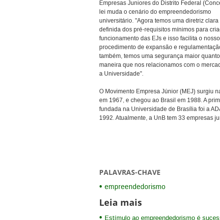
Empresas Juniores do Distrito Federal (Conce
lei muda o cenário do empreendedorismo
universitário. "Agora temos uma diretriz clar
definida dos pré-requisitos mínimos para cri
funcionamento das EJs e isso facilita o nosso
procedimento de expansão e regulamentaçã
também, temos uma segurança maior quanto
maneira que nos relacionamos com o merca
a Universidade".
O Movimento Empresa Júnior (MEJ) surgiu n
em 1967, e chegou ao Brasil em 1988. A prim
fundada na Universidade de Brasília foi a A
1992. Atualmente, a UnB tem 33 empresas ju
PALAVRAS-CHAVE
empreendedorismo
Leia mais
Estímulo ao empreendedorismo é sucess