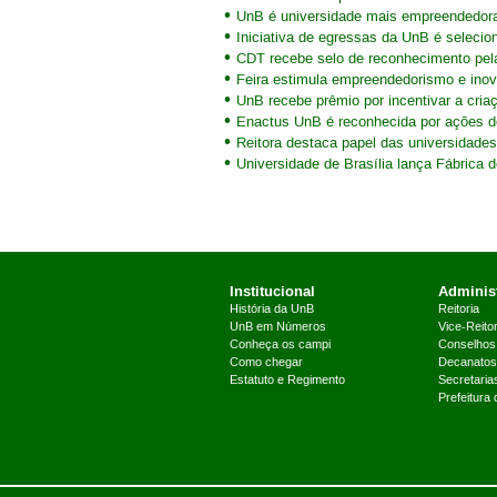
UnB é universidade mais empreendedor
Iniciativa de egressas da UnB é selecio
CDT recebe selo de reconhecimento pel
Feira estimula empreendedorismo e ino
UnB recebe prêmio por incentivar a cri
Enactus UnB é reconhecida por ações d
Reitora destaca papel das universidade
Universidade de Brasília lança Fábrica d
Institucional
Administ
História da UnB
Reitoria
UnB em Números
Vice-Reitor
Conheça os campi
Conselhos
Como chegar
Decanatos
Estatuto e Regimento
Secretaria
Prefeitura