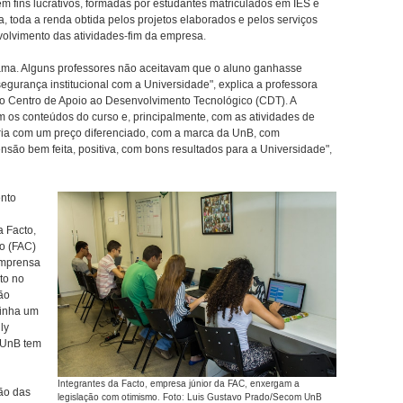
m fins lucrativos, formadas por estudantes matriculados em IES e
, toda a renda obtida pelos projetos elaborados e pelos serviços
volvimento das atividades-fim da empresa.
grama. Alguns professores não aceitavam que o aluno ganhasse
segurança institucional com a Universidade", explica a professora
do Centro de Apoio ao Desenvolvimento Tecnológico (CDT). A
 os conteúdos do curso e, principalmente, com as atividades de
ria com um preço diferenciado, com a marca da UnB, com
nsão bem feita, positiva, com bons resultados para a Universidade",
ento
a Facto,
o (FAC)
imprensa
to no
ão
tinha um
ly
a UnB tem
Integrantes da Facto, empresa júnior da FAC, enxergam a
ão das
legislação com otimismo. Foto: Luis Gustavo Prado/Secom UnB