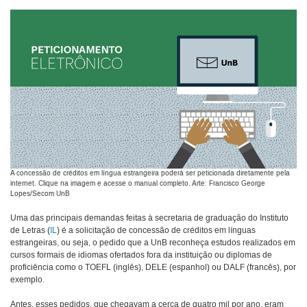
A concessão de créditos em língua estrangeira poderá ser peticionada diretamente pela
internet. Clique na imagem e acesse o manual completo. Arte: Francisco George
Lopes/Secom UnB
Uma das principais demandas feitas à secretaria de graduação do Instituto
de Letras (
IL
) é a solicitação de concessão de créditos em línguas
estrangeiras, ou seja, o pedido que a UnB reconheça estudos realizados em
cursos formais de idiomas ofertados fora da instituição ou diplomas de
proficiência como o TOEFL (inglês), DELE (espanhol) ou DALF (francês), por
exemplo.
Antes, esses pedidos, que chegavam a cerca de quatro mil por ano, eram