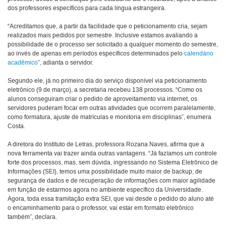
dos professores específicos para cada língua estrangeira.
“Acreditamos que, a partir da facilidade que o peticionamento cria, sejam
realizados mais pedidos por semestre. Inclusive estamos avaliando a
possibilidade de o processo ser solicitado a qualquer momento do semestre,
ao invés de apenas em períodos específicos determinados pelo
calendário
acadêmico
”, adianta o servidor.
Segundo ele, já no primeiro dia do serviço disponível via peticionamento
eletrônico (9 de março), a secretaria recebeu 138 processos. “Como os
alunos conseguiram criar o pedido de aproveitamento via internet, os
servidores puderam focar em outras atividades que ocorrem paralelamente,
como formatura, ajuste de matrículas e monitoria em disciplinas”, enumera
Costa.
A diretora do Instituto de Letras, professora Rozana Naves, afirma que a
nova ferramenta vai trazer ainda outras vantagens. “Já fazíamos um controle
forte dos processos, mas, sem dúvida, ingressando no Sistema Eletrônico de
Informações (SEI), temos uma possibilidade muito maior de backup, de
segurança de dados e de recuperação de informações com maior agilidade
em função de estarmos agora no ambiente específico da Universidade.
Agora, toda essa tramitação extra SEI, que vai desde o pedido do aluno até
o encaminhamento para o professor, vai estar em formato eletrônico
também”, declara.