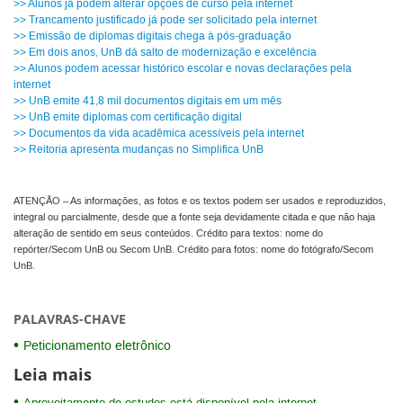
>> Alunos já podem alterar opções de curso pela internet
>> Trancamento justificado já pode ser solicitado pela internet
>> Emissão de diplomas digitais chega à pós-graduação
>> Em dois anos, UnB dá salto de modernização e excelência
>> Alunos podem acessar histórico escolar e novas declarações pela
internet
>> UnB emite 41,8 mil documentos digitais em um mês
>> UnB emite diplomas com certificação digital
>> Documentos da vida acadêmica acessíveis pela internet
>> Reitoria apresenta mudanças no Simplifica UnB
ATENÇÃO – As informações, as fotos e os textos podem ser usados e reproduzidos,
integral ou parcialmente, desde que a fonte seja devidamente citada e que não haja
alteração de sentido em seus conteúdos. Crédito para textos: nome do
repórter/Secom UnB ou Secom UnB. Crédito para fotos: nome do fotógrafo/Secom
UnB.
PALAVRAS-CHAVE
Peticionamento eletrônico
Leia mais