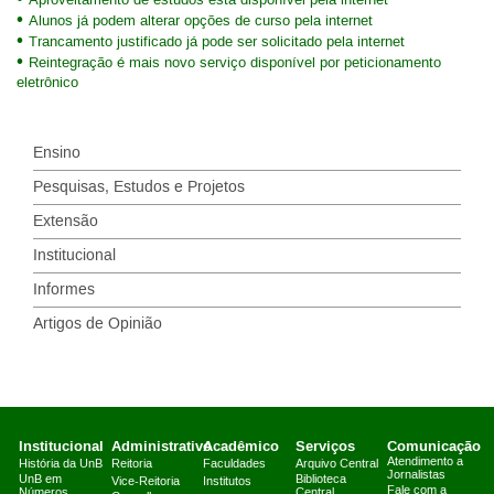
Aproveitamento de estudos está disponível pela internet
Alunos já podem alterar opções de curso pela internet
Trancamento justificado já pode ser solicitado pela internet
Reintegração é mais novo serviço disponível por peticionamento
eletrônico
Ensino
Pesquisas, Estudos e Projetos
Extensão
Institucional
Informes
Artigos de Opinião
Institucional
Administrativo
Acadêmico
Serviços
Comunicação
Atendimento a
História da UnB
Reitoria
Faculdades
Arquivo Central
Jornalistas
UnB em
Biblioteca
Vice-Reitoria
Institutos
Fale com a
Números
Central