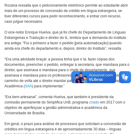
Rozana ressalta que o peticionamento eletrônico permite ao estudante abrir
mais de um processo de concessão de crédito em língua estrangeira, se
tiver diferentes cursos para pedir reconhecimento, e entrar com recurso,
caso julgue necessário.
O vice-reitor Enrique Huelva, que já foi chefe do Departamento de Línguas
Estrangeiras e Tradução e diretor do IL, lembra que a demanda do instituto
era antiga. “Fui o primeiro a fazer o pedido [pela automatização] quando
ainda era chefe do departamento e, depois, diretor do Instituto”, ressalta.
“Era uma atividade braçal: a pessoa tinha que ir lá, fazer cópias dos
documentos, preencher o pedido, entregar à secretaria, que mandava para o
diretor, que assinava e mandava para o chefe de departamento, que
assinava e mandava para os professores, que analisavam; e tinha todo o
caminho de volta até o diretor mandar para a Secretaria de Administração
Acadêmica (
SAA
) para implementar.”
“Era bem artesanal”, comenta Huelva, que também é presidente da
comissão permanente do Simplifica UnB, programa
criado
em 2017 com o
objetivo de aperfeiçoar a gestão administrativa e acadêmica da
Universidade de Brasília.
Em geral, o prazo para análise de processos que solicitam a concessão de
créditos em língua estrangeira é de aproximadamente 30 dias – línguas