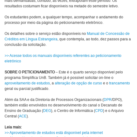
mais demandadas, contudo, às vezes, extrapolam esse período. Os
resultados costumam ficar disponíveis na metade do semestre letivo.
Os estudantes podem, a qualquer tempo, acompanhar o andamento do
processo por meio da página do peticionamento eletrônico.
Os detalhes sobre o serviço estão disponíveis no
Manual de Concessão de
Créditos em Língua Estrangeira
, que contempla, ao todo, dez passos para a
conclusão da solicitação.
>> Acesse todos os manuais disponíveis referentes ao peticionamento
eletrônico
SOBRE O PETICIONAMENTO
– Este é o quarto serviço disponível pelo
programa Simplifica UnB. Também já é possível solicitar on-line o
aproveitamento de estudos
, a
alteração de opção de curso
e o
trancamento
geral ou parcial justificado.
Além da SAA e da Diretoria de Processos Organizacionais (
DPR
/DPO),
também estão envolvidos no desenvolvimento do canal o Decanato de
Ensino de Graduação (
DEG
), o Centro de Informática (
CPD
) e o Arquivo
Central (
ACE
).
Leia mais:
>> Aproveitamento de estudos está disponível pela internet