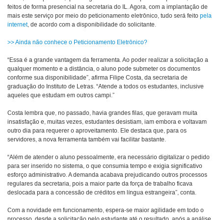
feitos de forma presencial na secretaria do IL. Agora, com a implantação de
mais este serviço por meio do peticionamento eletrônico, tudo será feito
pela
internet
, de acordo com a disponibilidade do solicitante.
>> Ainda não conhece o Peticionamento Eletrônico?
“Essa é a grande vantagem da ferramenta. Ao poder realizar a solicitação a
qualquer momento e a distância, o aluno pode submeter os documentos
conforme sua disponibilidade”, afirma Filipe Costa, da secretaria de
graduação do Instituto de Letras. “Atende a todos os estudantes, inclusive
aqueles que estudam em outros campi.”
Costa lembra que, no passado, havia grandes filas, que geravam muita
insatisfação e, muitas vezes, estudantes desistiam, iam embora e voltavam
outro dia para requerer o aproveitamento. Ele destaca que, para os
servidores, a nova ferramenta também vai facilitar bastante.
“Além de atender o aluno pessoalmente, era necessário digitalizar o pedido
para ser inserido no sistema, o que consumia tempo e exigia significativo
esforço administrativo. A demanda acabava prejudicando outros processos
regulares da secretaria, pois a maior parte da força de trabalho ficava
deslocada para a concessão de créditos em língua estrangeira”, conta.
Com a novidade em funcionamento, espera-se maior agilidade em todo o
processo, desde a solicitação pelo estudante até o resultado, após a análise