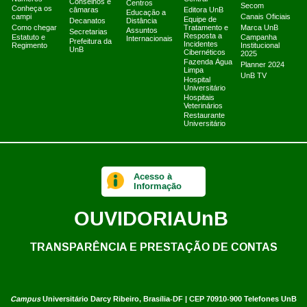
Conselhos e
Centros
Secom
Conheça os
câmaras
Editora UnB
Educação a
campi
Canais Oficiais
Equipe de
Decanatos
Distância
Como chegar
Tratamento e
Marca UnB
Assuntos
Secretarias
Resposta a
Estatuto e
Campanha
Internacionais
Prefeitura da
Incidentes
Regimento
Institucional
UnB
Cibernéticos
2025
Fazenda Água
Planner 2024
Limpa
UnB TV
Hospital
Universitário
Hospitais
Veterinários
Restaurante
Universitário
Acesso à
Informação
OUVIDORIA
UnB
TRANSPARÊNCIA E PRESTAÇÃO DE CONTAS
Campus
Universitário Darcy Ribeiro,
Brasília-DF | CEP 70910-900
Telefones UnB