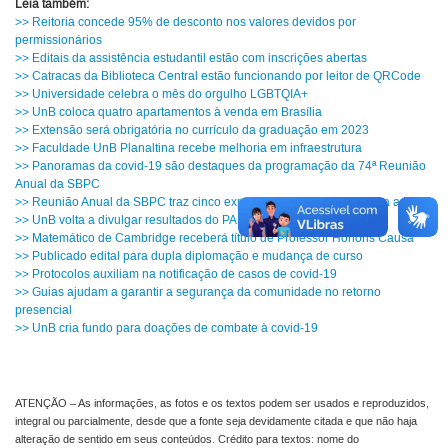
Leia também:
>> Reitoria concede 95% de desconto nos valores devidos por
permissionários
>> Editais da assistência estudantil estão com inscrições abertas
>> Catracas da Biblioteca Central estão funcionando por leitor de QRCode
>> Universidade celebra o mês do orgulho LGBTQIA+
>> UnB coloca quatro apartamentos à venda em Brasília
>> Extensão será obrigatória no currículo da graduação em 2023
>> Faculdade UnB Planaltina recebe melhoria em infraestrutura
>> Panoramas da covid-19 são destaques da programação da 74ª Reunião
Anual da SBPC
>> Reunião Anual da SBPC traz cinco exposições sobre ciência para a UnB
>> UnB volta a divulgar resultados do PAS presencialmente
>> Matemático de Cambridge receberá título de Professor Honoris Causa
>> Publicado edital para dupla diplomação e mudança de curso
>> Protocolos auxiliam na notificação de casos de covid-19
>> Guias ajudam a garantir a segurança da comunidade no retorno
presencial
>> UnB cria fundo para doações de combate à covid-19
ATENÇÃO – As informações, as fotos e os textos podem ser usados e reproduzidos,
integral ou parcialmente, desde que a fonte seja devidamente citada e que não haja
alteração de sentido em seus conteúdos. Crédito para textos: nome do