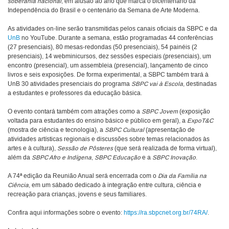
soberania nacional
, em alusão ao ano que marca o bicentenário da
Independência do Brasil e o centenário da Semana de Arte Moderna.
As atividades on-line serão transmitidas pelos canais oficiais da SBPC e da
UnB
no YouTube. Durante a semana, estão programadas 44 conferências
(27 presenciais), 80 mesas-redondas (50 presenciais), 54 painéis (2
presenciais), 14 webminicursos, dez sessões especiais (presenciais), um
encontro (presencial), um assembleia (presencial), lançamento de cinco
livros e seis exposições. De forma experimental, a SBPC também trará à
UnB 30 atividades presenciais do programa
SBPC vai à Escola
, destinadas
a estudantes e professores da educação básica.
O evento contará também com atrações como a
SBPC Jovem
(exposição
voltada para estudantes do ensino básico e público em geral), a
ExpoT&C
(mostra de ciência e tecnologia), a
SBPC Cultural
(apresentação de
atividades artísticas regionais e discussões sobre temas relacionados às
artes e à cultura),
Sessão de Pôsteres
(que será realizada de forma virtual),
além da
SBPC Afro e Indígena
,
SBPC Educação
e a
SBPC Inovação
.
A 74ª edição da Reunião Anual será encerrada com o
Dia da Família na
Ciência
, em um sábado dedicado à integração entre cultura, ciência e
recreação para crianças, jovens e seus familiares.
Confira aqui informações sobre o evento:
https://ra.sbpcnet.org.br/74RA/
.