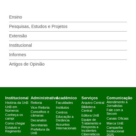
Ensino
Pesquisas, Estudos e Projetos
Extensão
Institucional
Informes
Artigos de Opinião
Institucional
Administrativo
Acadêmico
Serviços
Comunicação
Atendimento a
História da UnB
Reitoria
Faculdades
Arquivo Central
Jornalistas
UnB em
Biblioteca
Vice-Reitoria
Institutos
Fale com a
Números
Central
Conselhos e
Centros
Secom
Conheça os
câmaras
Editora UnB
Educação a
campi
Canais Oficiais
Equipe de
Decanatos
Distância
Como chegar
Tratamento e
Marca UnB
Assuntos
Secretarias
Resposta a
Estatuto e
Campanha
Internacionais
Prefeitura da
Incidentes
Regimento
Institucional
UnB
Cibernéticos
2025