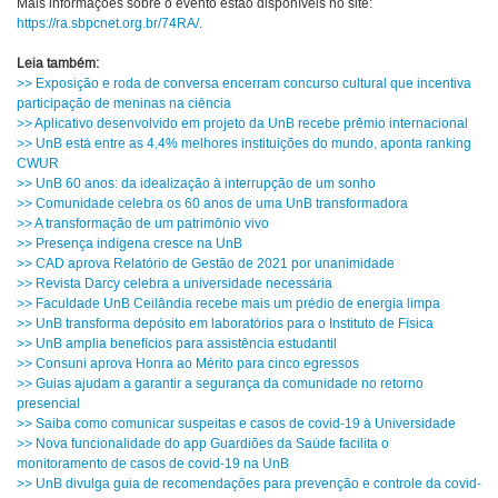
Mais informações sobre o evento estão disponíveis no site:
https://ra.sbpcnet.org.br/74RA/
.
Leia também:
>> Exposição e roda de conversa encerram concurso cultural que incentiva
participação de meninas na ciência
>> Aplicativo desenvolvido em projeto da UnB recebe prêmio internacional
>> UnB está entre as 4,4% melhores instituições do mundo, aponta ranking
CWUR
>> UnB 60 anos: da idealização à interrupção de um sonho
>> Comunidade celebra os 60 anos de uma UnB transformadora
>> A transformação de um patrimônio vivo
>> Presença indígena cresce na UnB
>> CAD aprova Relatório de Gestão de 2021 por unanimidade
>> Revista Darcy celebra a universidade necessária
>> Faculdade UnB Ceilândia recebe mais um prédio de energia limpa
>> UnB transforma depósito em laboratórios para o Instituto de Física
>> UnB amplia benefícios para assistência estudantil
>> Consuni aprova Honra ao Mérito para cinco egressos
>> Guias ajudam a garantir a segurança da comunidade no retorno
presencial
>> Saiba como comunicar suspeitas e casos de covid-19 à Universidade
>> Nova funcionalidade do app Guardiões da Saúde facilita o
monitoramento de casos de covid-19 na UnB
>> UnB divulga guia de recomendações para prevenção e controle da covid-