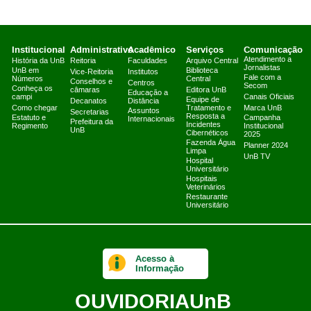
Institucional
Administrativo
Acadêmico
Serviços
Comunicação
Atendimento a
História da UnB
Reitoria
Faculdades
Arquivo Central
Jornalistas
UnB em
Biblioteca
Vice-Reitoria
Institutos
Fale com a
Números
Central
Conselhos e
Centros
Secom
Conheça os
câmaras
Editora UnB
Educação a
campi
Canais Oficiais
Equipe de
Decanatos
Distância
Como chegar
Tratamento e
Marca UnB
Assuntos
Secretarias
Resposta a
Estatuto e
Campanha
Internacionais
Prefeitura da
Incidentes
Regimento
Institucional
UnB
Cibernéticos
2025
Fazenda Água
Planner 2024
Limpa
UnB TV
Hospital
Universitário
Hospitais
Veterinários
Restaurante
Universitário
Acesso à
Informação
OUVIDORIA
UnB