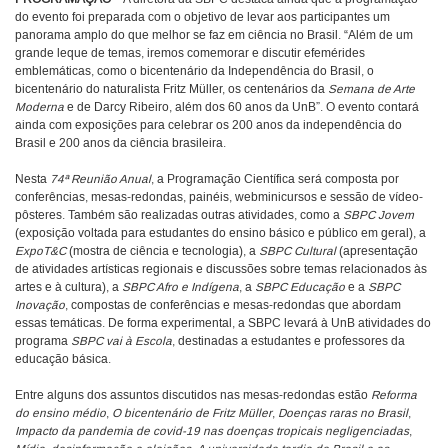
do evento foi preparada com o objetivo de levar aos participantes um
panorama amplo do que melhor se faz em ciência no Brasil. “Além de um
grande leque de temas, iremos comemorar e discutir efemérides
emblemáticas, como o bicentenário da Independência do Brasil, o
bicentenário do naturalista Fritz Müller, os centenários da
Semana de Arte
Moderna
e de Darcy Ribeiro, além dos 60 anos da UnB”. O evento contará
ainda com exposições para celebrar os 200 anos da independência do
Brasil e 200 anos da ciência brasileira.
Nesta
74ª Reunião Anual
, a Programação Científica será composta por
conferências, mesas-redondas, painéis, webminicursos e sessão de vídeo-
pôsteres. Também são realizadas outras atividades, como a
SBPC Jovem
(exposição voltada para estudantes do ensino básico e público em geral), a
ExpoT&C
(mostra de ciência e tecnologia), a
SBPC Cultural
(apresentação
de atividades artísticas regionais e discussões sobre temas relacionados às
artes e à cultura), a
SBPC Afro e Indígena
, a
SBPC Educação
e a
SBPC
Inovação
, compostas de conferências e mesas-redondas que abordam
essas temáticas. De forma experimental, a SBPC levará à UnB atividades do
programa
SBPC vai à Escola
, destinadas a estudantes e professores da
educação básica.
Entre alguns dos assuntos discutidos nas mesas-redondas estão
Reforma
do ensino médio
,
O bicentenário de Fritz Müller
,
Doenças raras no Brasil
,
Impacto da pandemia de covid-19 nas doenças tropicais negligenciadas
,