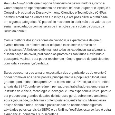
Reunião Anual
, conta que o aporte financeiro de patrocinadores, como a
Coordenação de Aperfeiçoamento de Pessoal de Nível Superior (Capes) e o
Conselho Nacional de Desenvolvimento Científico e Tecnológico (CNPq),
permitiu amortizar os valores das inscrições, e até possibilitar a gratuidade
em algumas categorias. “O patrocínio nos permitiu abrir mão dos valores que
seriam arrecadados com as taxas de inscrições para cobrir os custos da
Reunião Anual.”
Com a melhora dos indicadores da covid-19, a expectativa é de que o
evento receba um número maior do que o inicialmente previsto de
participantes. “A Universidade manterá todas as exigências para barrar a
disseminação da covid, praticando os protocolos sanitários e exigindo o
passaporte vacinal, para poder receber um número grande de participantes
com toda a segurança”, enfatiza.
Sales acrescenta que a maior expectativa dos organizadores do evento é
poder promover aos participantes, principalmente à população local, uma
grande oportunidade de aprendizado e descoberta. “Participar das reuniões
anuais da SBPC, onde se reúnem pensadores, trabalhadores, empresas e
institutos de ciência, tecnologia e inovação, é uma experiência única, porque
ela proporciona grandes debates de interesse geral, sobre meio ambiente,
educação, saúde, problemas contemporâneos, entre tantos. Mesmo essa
edição sendo híbrida, dando a possibilidade de acompanhar algumas
atividades pelos canais da SBPC e da UnB no YouTube, estar
in loco
é outra
experiência”, comenta a sub-secretária.