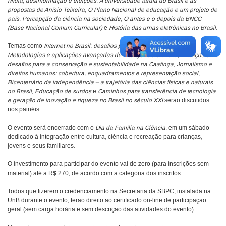
Mídia, desinformação e eleições
,
A universidade tardia do Brasil e as
propostas de Anísio Teixeira
,
O Plano Nacional de educação e um projeto de
país
,
Percepção da ciência na sociedade
,
O antes e o depois da BNCC
(Base Nacional Comum Curricular)
e
História das urnas eletrônicas no Brasil
.
Temas como
Internet no Brasil: desafios para as políticas públicas
,
Metodologias e aplicações avançadas de inteligência artificial
,
Avanços e
desafios para a conservação e sustentabilidade na Caatinga
,
Jornalismo e
direitos humanos: cobertura, enquadramentos e representação social
,
Bicentenário da independência – a trajetória das ciências físicas e naturais
no Brasil
,
Educação de surdos
e
Caminhos para transferência de tecnologia
e geração de inovação e riqueza no Brasil no século XXI
serão discutidos
nos painéis.
O evento será encerrado com o
Dia da Família na Ciência
, em um sábado
dedicado à integração entre cultura, ciência e recreação para crianças,
jovens e seus familiares.
O investimento para participar do evento vai de zero (para inscrições sem
material) até a R$ 270, de acordo com a categoria dos inscritos.
Todos que fizerem o credenciamento na Secretaria da SBPC, instalada na
UnB durante o evento, terão direito ao certificado on-line de participação
geral (sem carga horária e sem descrição das atividades do evento).