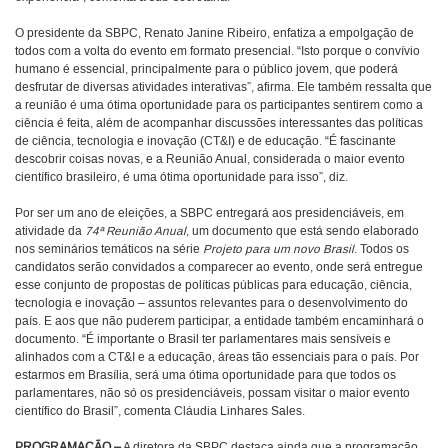
O presidente da SBPC, Renato Janine Ribeiro, enfatiza a empolgação de
todos com a volta do evento em formato presencial. “Isto porque o convívio
humano é essencial, principalmente para o público jovem, que poderá
desfrutar de diversas atividades interativas”, afirma. Ele também ressalta que
a reunião é uma ótima oportunidade para os participantes sentirem como a
ciência é feita, além de acompanhar discussões interessantes das políticas
de ciência, tecnologia e inovação (CT&I) e de educação. “É fascinante
descobrir coisas novas, e a Reunião Anual, considerada o maior evento
científico brasileiro, é uma ótima oportunidade para isso”, diz.
Por ser um ano de eleições, a SBPC entregará aos presidenciáveis, em
atividade da
74ª Reunião Anual
, um documento que está sendo elaborado
nos seminários temáticos na série
Projeto para um novo Brasil
. Todos os
candidatos serão convidados a comparecer ao evento, onde será entregue
esse conjunto de propostas de políticas públicas para educação, ciência,
tecnologia e inovação – assuntos relevantes para o desenvolvimento do
país. E aos que não puderem participar, a entidade também encaminhará o
documento. “É importante o Brasil ter parlamentares mais sensíveis e
alinhados com a CT&I e a educação, áreas tão essenciais para o país. Por
estarmos em Brasília, será uma ótima oportunidade para que todos os
parlamentares, não só os presidenciáveis, possam visitar o maior evento
científico do Brasil”, comenta Cláudia Linhares Sales.
PROGRAMAÇÃO –
A diretora da SBPC destaca ainda que a programação