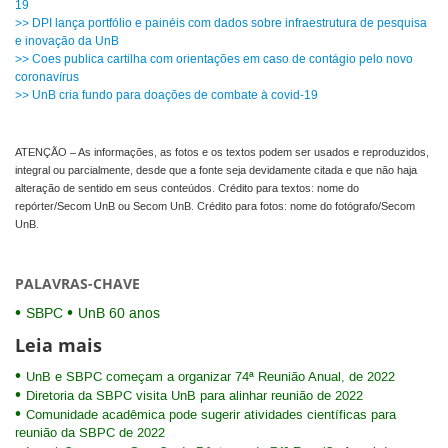
19
>> DPI lança portfólio e painéis com dados sobre infraestrutura de pesquisa
e inovação da UnB
>> Coes publica cartilha com orientações em caso de contágio pelo novo
coronavírus
>> UnB cria fundo para doações de combate à covid-19
ATENÇÃO – As informações, as fotos e os textos podem ser usados e reproduzidos,
integral ou parcialmente, desde que a fonte seja devidamente citada e que não haja
alteração de sentido em seus conteúdos. Crédito para textos: nome do
repórter/Secom UnB ou Secom UnB. Crédito para fotos: nome do fotógrafo/Secom
UnB.
PALAVRAS-CHAVE
SBPC
UnB 60 anos
Leia mais
UnB e SBPC começam a organizar 74ª Reunião Anual, de 2022
Diretoria da SBPC visita UnB para alinhar reunião de 2022
Comunidade acadêmica pode sugerir atividades científicas para
reunião da SBPC de 2022