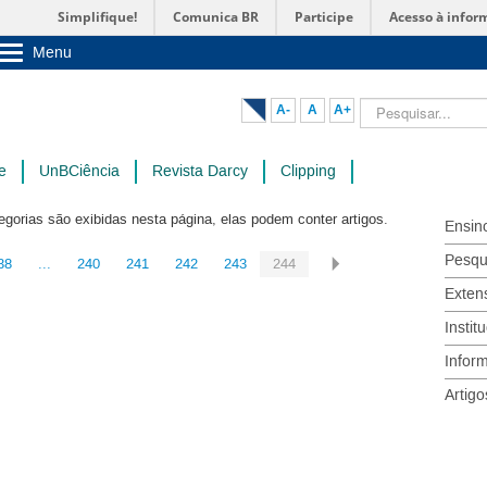
Simplifique!
Comunica BR
Participe
Acesso à infor
Menu
Sobre a UnB
Unidades acadêmicas
Pesquisar...
A-
A
A+
Estude na UnB
Graduação
Pós-Graduação
e
UnBCiência
Revista Darcy
Clipping
Administração
Servidor
egorias são exibidas nesta página, elas podem conter artigos.
Ensin
Pesqu
38
...
240
241
242
243
244
Exten
Instit
Infor
Artigo