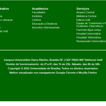
rativo
Acadêmico
Serviços
Faculdades
Arquivo Central
ia
Institutos
Biblioteca Central
 e câmaras
Centros
Editora UnB
Equipe de Tratamento e 
Educação a Distância
Incidentes Cibernéticos
s
Assuntos Internacionais
Fazenda Água Limpa
 da UnB
Hospital Universitário
Hospitais Veterinários
Restaurante Universitário
Campus
Universitário Darcy Ribeiro,
Brasília-DF | CEP 70910-900
Telefones UnB
Horário de funcionamento: de 2ª a 6ª, das 7h às 23h. Sábado, das 8h às 18h.
Copyright © 2022
Universidade de Brasília
.
Todos os direitos reservados.
Melhor visualizado nos navegadores Google Chrome e Mozilla Firefox