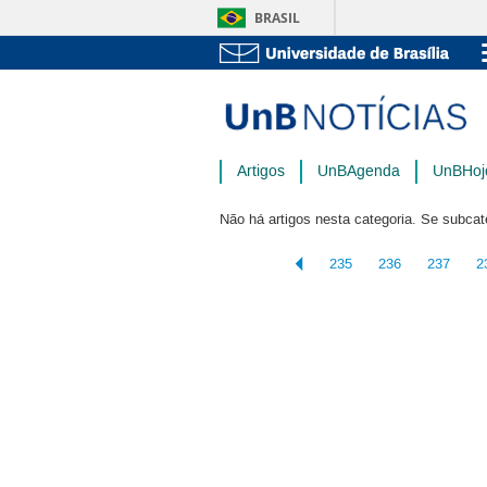
BRASIL
Artigos
UnBAgenda
UnBHoj
Não há artigos nesta categoria. Se subcat
235
236
237
2