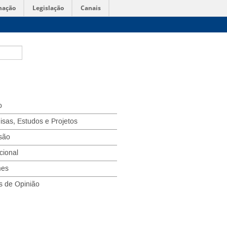
mação
Legislação
Canais
o
isas, Estudos e Projetos
são
ucional
mes
s de Opinião