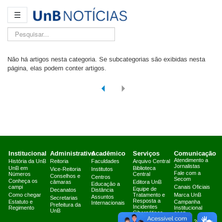
☰
Pesquisar...
Não há artigos nesta categoria. Se subcategorias são exibidas nesta
página, elas podem conter artigos.
Institucional
Administrativo
Acadêmico
Serviços
Comunicação
Atendimento a
História da UnB
Reitoria
Faculdades
Arquivo Central
Jornalistas
UnB em
Biblioteca
Vice-Reitoria
Institutos
Fale com a
Números
Central
Conselhos e
Centros
Secom
Conheça os
câmaras
Editora UnB
Educação a
campi
Canais Oficiais
Equipe de
Decanatos
Distância
Como chegar
Tratamento e
Marca UnB
Assuntos
Secretarias
Resposta a
Estatuto e
Campanha
Internacionais
Prefeitura da
Incidentes
Regimento
Institucional
UnB
Cibernéticos
2025
Fazenda Água