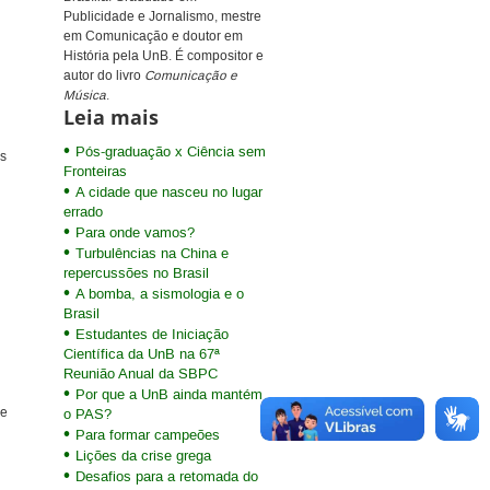
Publicidade e Jornalismo, mestre
em Comunicação e doutor em
História pela UnB. É compositor e
autor do livro
Comunicação e
Música
.
Leia mais
Pós-graduação x Ciência sem
os
Fronteiras
A cidade que nasceu no lugar
errado
Para onde vamos?
Turbulências na China e
repercussões no Brasil
A bomba, a sismologia e o
Brasil
Estudantes de Iniciação
Científica da UnB na 67ª
Reunião Anual da SBPC
Por que a UnB ainda mantém
de
o PAS?
Para formar campeões
Lições da crise grega
Desafios para a retomada do