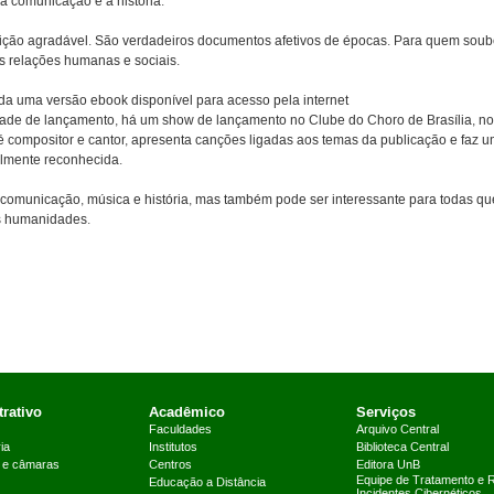
a comunicação e a história.
ção agradável. São verdadeiros documentos afetivos de épocas. Para quem soub
 as relações humanas e sociais.
nda uma versão ebook disponível para acesso pela internet
dade de lançamento, há um show de lançamento no Clube do Choro de Brasília, no
 é compositor e cantor, apresenta canções ligadas aos temas da publicação e faz 
lmente reconhecida.
 comunicação, música e história, mas também pode ser interessante para todas qu
às humanidades.
rativo
Acadêmico
Serviços
Faculdades
Arquivo Central
ia
Institutos
Biblioteca Central
 e câmaras
Centros
Editora UnB
Equipe de Tratamento e 
Educação a Distância
Incidentes Cibernéticos