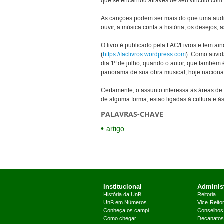
que se encarnou através de seu vínculo com 
As canções podem ser mais do que uma audi
ouvir, a música conta a história, os desejos,
O livro é publicado pela FAC/Livros e tem ai
(
https://faclivros.wordpress.com
). Como ativi
dia 1º de julho, quando o autor, que também
panorama de sua obra musical, hoje naciona
Certamente, o assunto interessa às áreas de
de alguma forma, estão ligadas à cultura e 
PALAVRAS-CHAVE
artigo
Institucional
Administ
História da UnB
Reitoria
UnB em Números
Vice-Reitor
Conheça os campi
Conselhos
Como chegar
Decanatos