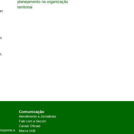
planejamento na organização
territorial
er
um
e,
Comunicação
Atendimento a Jornalistas
Fale com a Secom
Canais Oficiais
Resposta a
Marca UnB