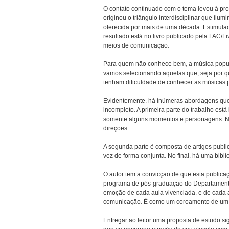
O contato continuado com o tema levou à pr
originou o triângulo interdisciplinar que ilu
oferecida por mais de uma década. Estimulad
resultado está no livro publicado pela FAC/Li
meios de comunicação.
Para quem não conhece bem, a música popul
vamos selecionando aquelas que, seja por qu
tenham dificuldade de conhecer as músicas p
Evidentemente, há inúmeras abordagens que p
incompleto. A primeira parte do trabalho est
somente alguns momentos e personagens. Na v
direções.
A segunda parte é composta de artigos publi
vez de forma conjunta. No final, há uma bibl
O autor tem a convicção de que esta public
programa de pós-graduação do Departamento
emoção de cada aula vivenciada, e de cada 
comunicação. É como um coroamento de um tr
Entregar ao leitor uma proposta de estudo sig