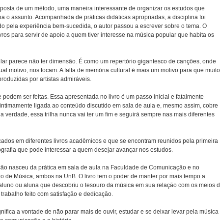
oposta de um método, uma maneira interessante de organizar os estudos que
mina o assunto. Acompanhada de práticas didáticas apropriadas, a disciplina foi
o pela experiência bem-sucedida, o autor passou a escrever sobre o tema. O
vros para servir de apoio a quem tiver interesse na música popular que habita os
ar parece não ter dimensão. É como um repertório gigantesco de canções, onde
al motivo, nos tocam. A falta de memória cultural é mais um motivo para que muit
roduzidas por artistas admiráveis.
odem ser feitas. Essa apresentada no livro é um passo inicial e fatalmente
á intimamente ligada ao conteúdo discutido em sala de aula e, mesmo assim, cobre
erdade, essa trilha nunca vai ter um fim e seguirá sempre nas mais diferentes
cados em diferentes livros acadêmicos e que se encontram reunidos pela primeira
iografia que pode interessar a quem desejar avançar nos estudos.
ação nasceu da prática em sala de aula na Faculdade de Comunicação e no
 de Música, ambos na UnB. O livro tem o poder de manter por mais tempo a
aluno ou aluna que descobriu o tesouro da música em sua relação com os meios 
abalho feito com satisfação e dedicação.
nifica a vontade de não parar mais de ouvir, estudar e se deixar levar pela música