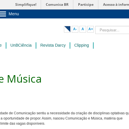
Simplifique!
Comunica BR
Participe
Acesso à infor
Menu
Sobre a UnB
Unidades acadêmicas
Pesquisar...
A-
A
A+
Estude na UnB
Graduação
Pós-Graduação
e
UnBCiência
Revista Darcy
Clipping
Administração
Servidor
e Música
uldade de Comunicação sentiu a necessidade da criação de disciplinas optativas q
e a oportunidade de propor. Assim, nasceu Comunicação e Música, matéria que
limite das vagas disponíveis.