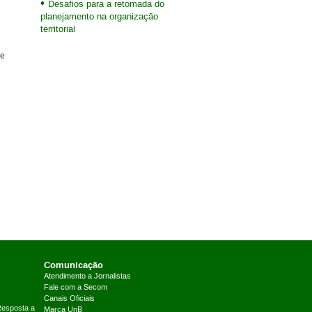
Desafios para a retomada do
planejamento na organização
territorial
 e
Comunicação
Atendimento a Jornalistas
Fale com a Secom
Canais Oficiais
Resposta a
Marca UnB