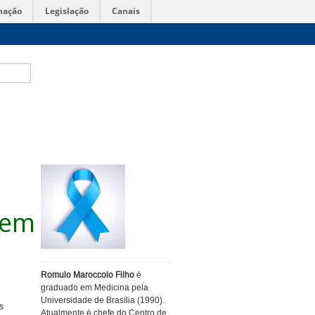
mação
Legislação
Canais
mem
Romulo Maroccolo Filho
é
graduado em Medicina pela
Universidade de Brasília (1990).
s
Atualmente é chefe do Centro de