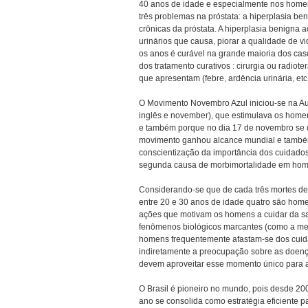
40 anos de idade e especialmente nos homens
três problemas na próstata: a hiperplasia be
crônicas da próstata. A hiperplasia benigna
urinários que causa, piorar a qualidade de v
os anos é curável na grande maioria dos cas
dos tratamento curativos : cirurgia ou radiot
que apresentam (febre, ardência urinária, etc.
O Movimento Novembro Azul iniciou-se na A
inglês e november), que estimulava os hom
e também porque no dia 17 de novembro se 
movimento ganhou alcance mundial e também 
conscientização da importância dos cuidado
segunda causa de morbimortalidade em home
Considerando-se que de cada três mortes d
entre 20 e 30 anos de idade quatro são ho
ações que motivam os homens a cuidar da sa
fenômenos biológicos marcantes (como a me
homens frequentemente afastam-se dos cuid
indiretamente a preocupação sobre as doença
devem aproveitar esse momento único para ac
O Brasil é pioneiro no mundo, pois desde 2
ano se consolida como estratégia eficiente pa