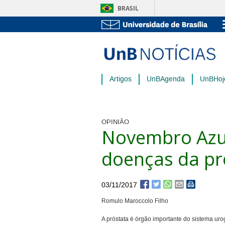
BRASIL
Artigos
UnBAgenda
UnBHoj
OPINIÃO
Novembro Azul
doenças da p
03/11/2017
Romulo Maroccolo Filho
A próstata é órgão importante do sistema uro