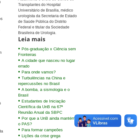
m
Transplantes do Hospital
Universitário de Brasília, médico
urologista da Secretaria de Estado
os
de Saúde Pública do Distrito
Federal e titular da Sociedade
o
Brasileira de Urologia.
Leia mais
Pós-graduação x Ciência sem
m
Fronteiras
A cidade que nasceu no lugar
errado
Para onde vamos?
Turbulências na China e
repercussões no Brasil
A bomba, a sismologia e o
Brasil
Estudantes de Iniciação
s
Científica da UnB na 67ª
Reunião Anual da SBPC
Por que a UnB ainda mantém
o PAS?
Para formar campeões
da
Lições da crise grega