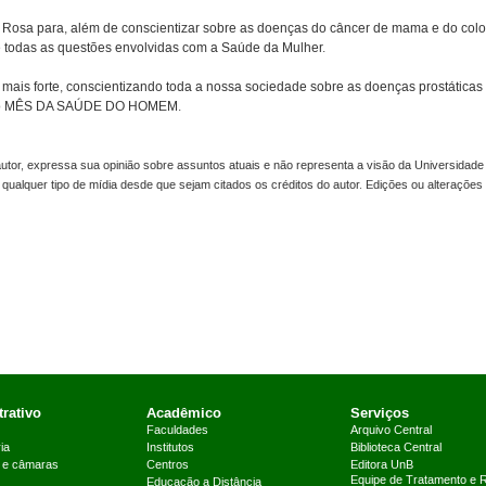
Rosa para, além de conscientizar sobre as doenças do câncer de mama e do colo
e todas as questões envolvidas com a Saúde da Mulher.
ais forte, conscientizando toda a nossa sociedade sobre as doenças prostáticas
o o MÊS DA SAÚDE DO HOMEM.
utor, expressa sua opinião sobre assuntos atuais e não representa a visão da Universidade
qualquer tipo de mídia desde que sejam citados os créditos do autor. Edições ou alterações
rativo
Acadêmico
Serviços
Faculdades
Arquivo Central
ia
Institutos
Biblioteca Central
 e câmaras
Centros
Editora UnB
Equipe de Tratamento e 
Educação a Distância