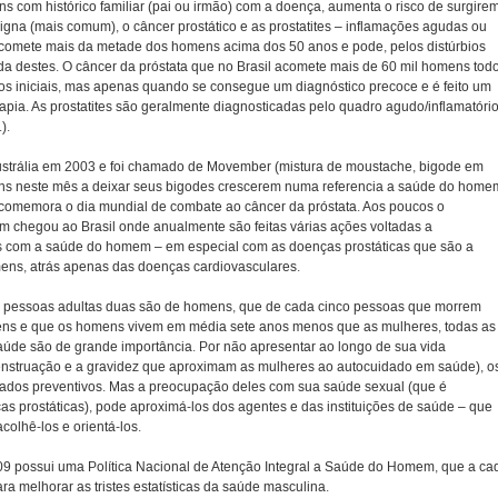
 com histórico familiar (pai ou irmão) com a doença, aumenta o risco de surgire
nigna (mais comum), o câncer prostático e as prostatites – inflamações agudas ou
 acomete mais da metade dos homens acima dos 50 anos e pode, pelos distúrbios
ida destes. O câncer da próstata que no Brasil acomete mais de 60 mil homens tod
os iniciais, mas apenas quando se consegue um diagnóstico precoce e é feito um
erapia. As prostatites são geralmente diagnosticadas pelo quadro agudo/inflamatóri
).
ustrália em 2003 e foi chamado de Movember (mistura de moustache, bigode em
ens neste mês a deixar seus bigodes crescerem numa referencia a saúde do home
comemora o dia mundial de combate ao câncer da próstata. Aos poucos o
chegou ao Brasil onde anualmente são feitas várias ações voltadas a
s com a saúde do homem – em especial com as doenças prostáticas que são a
ns, atrás apenas das doenças cardiovasculares.
e pessoas adultas duas são de homens, que de cada cinco pessoas que morrem
mens e que os homens vivem em média sete anos menos que as mulheres, todas as
úde são de grande importância. Por não apresentar ao longo de sua vida
nstruação e a gravidez que aproximam as mulheres ao autocuidado em saúde), o
ados preventivos. Mas a preocupação deles com sua saúde sexual (que é
s prostáticas), pode aproximá-los dos agentes e das instituições de saúde – que
olhê-los e orientá-los.
009 possui uma Política Nacional de Atenção Integral a Saúde do Homem, que a ca
ra melhorar as tristes estatísticas da saúde masculina.