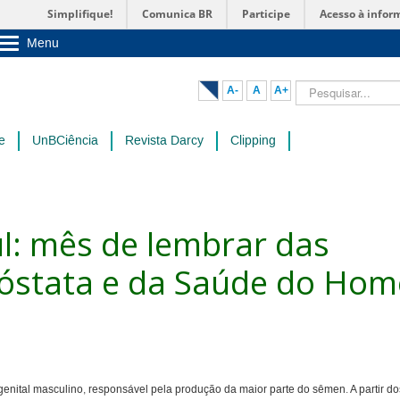
Simplifique!
Comunica BR
Participe
Acesso à infor
Menu
Sobre a UnB
Unidades acadêmicas
Pesquisar...
A-
A
A+
Estude na UnB
Graduação
Pós-Graduação
e
UnBCiência
Revista Darcy
Clipping
Administração
Servidor
: mês de lembrar das
róstata e da Saúde do Ho
genital masculino, responsável pela produção da maior parte do sêmen. A partir do