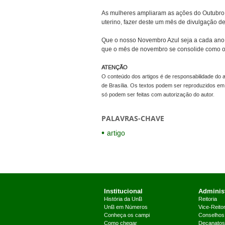
As mulheres ampliaram as ações do Outubro 
uterino, fazer deste um mês de divulgação d
Que o nosso Novembro Azul seja a cada ano m
que o mês de novembro se consolide com
ATENÇÃO
O conteúdo dos artigos é de responsabilidade do a
de Brasília. Os textos podem ser reproduzidos em 
só podem ser feitas com autorização do autor.
PALAVRAS-CHAVE
artigo
Institucional
Administ
História da UnB
Reitoria
UnB em Números
Vice-Reitor
Conheça os campi
Conselhos
Como chegar
Decanatos