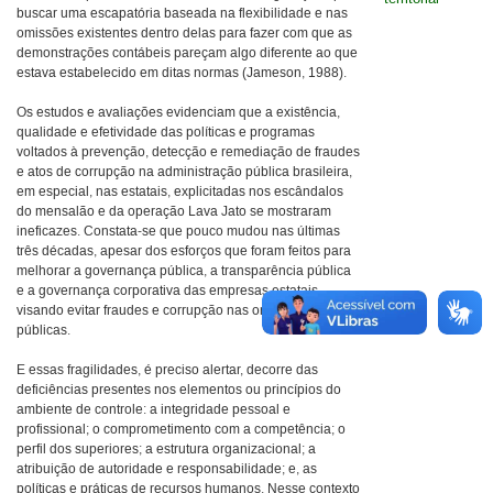
buscar uma escapatória baseada na flexibilidade e nas
omissões existentes dentro delas para fazer com que as
demonstrações contábeis pareçam algo diferente ao que
estava estabelecido em ditas normas (Jameson, 1988).
Os estudos e avaliações evidenciam que a existência,
qualidade e efetividade das políticas e programas
voltados à prevenção, detecção e remediação de fraudes
e atos de corrupção na administração pública brasileira,
em especial, nas estatais, explicitadas nos escândalos
do mensalão e da operação Lava Jato se mostraram
ineficazes. Constata-se que pouco mudou nas últimas
três décadas, apesar dos esforços que foram feitos para
melhorar a governança pública, a transparência pública
e a governança corporativa das empresas estatais,
visando evitar fraudes e corrupção nas organizações
públicas.
E essas fragilidades, é preciso alertar, decorre das
deficiências presentes nos elementos ou princípios do
ambiente de controle: a integridade pessoal e
profissional; o comprometimento com a competência; o
perfil dos superiores; a estrutura organizacional; a
atribuição de autoridade e responsabilidade; e, as
políticas e práticas de recursos humanos. Nesse contexto