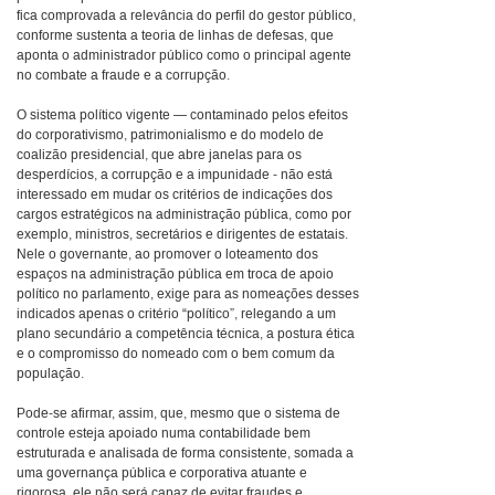
fica comprovada a relevância do perfil do gestor público,
conforme sustenta a teoria de linhas de defesas, que
aponta o administrador público como o principal agente
no combate a fraude e a corrupção.
O sistema político vigente — contaminado pelos efeitos
do corporativismo, patrimonialismo e do modelo de
coalizão presidencial, que abre janelas para os
desperdícios, a corrupção e a impunidade - não está
interessado em mudar os critérios de indicações dos
cargos estratégicos na administração pública, como por
exemplo, ministros, secretários e dirigentes de estatais.
Nele o governante, ao promover o loteamento dos
espaços na administração pública em troca de apoio
político no parlamento, exige para as nomeações desses
indicados apenas o critério “político”, relegando a um
plano secundário a competência técnica, a postura ética
e o compromisso do nomeado com o bem comum da
população.
Pode-se afirmar, assim, que, mesmo que o sistema de
controle esteja apoiado numa contabilidade bem
estruturada e analisada de forma consistente, somada a
uma governança pública e corporativa atuante e
rigorosa, ele não será capaz de evitar fraudes e