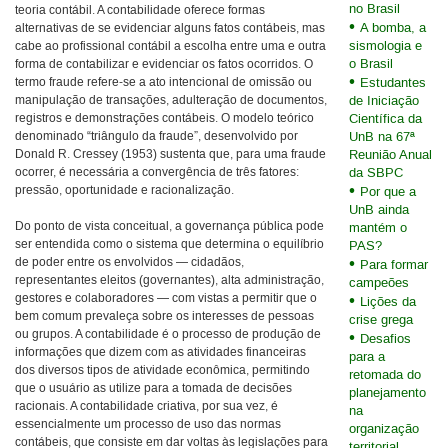
no Brasil
teoria contábil. A contabilidade oferece formas
A bomba, a
alternativas de se evidenciar alguns fatos contábeis, mas
sismologia e
cabe ao profissional contábil a escolha entre uma e outra
o Brasil
forma de contabilizar e evidenciar os fatos ocorridos. O
termo fraude refere-se a ato intencional de omissão ou
Estudantes
manipulação de transações, adulteração de documentos,
de Iniciação
registros e demonstrações contábeis. O modelo teórico
Científica da
denominado “triângulo da fraude”, desenvolvido por
UnB na 67ª
Donald R. Cressey (1953) sustenta que, para uma fraude
Reunião Anual
ocorrer, é necessária a convergência de três fatores:
da SBPC
pressão, oportunidade e racionalização.
Por que a
UnB ainda
Do ponto de vista conceitual, a governança pública pode
mantém o
ser entendida como o sistema que determina o equilíbrio
PAS?
de poder entre os envolvidos — cidadãos,
Para formar
representantes eleitos (governantes), alta administração,
campeões
gestores e colaboradores — com vistas a permitir que o
Lições da
bem comum prevaleça sobre os interesses de pessoas
crise grega
ou grupos. A contabilidade é o processo de produção de
Desafios
informações que dizem com as atividades financeiras
para a
dos diversos tipos de atividade econômica, permitindo
retomada do
que o usuário as utilize para a tomada de decisões
planejamento
racionais. A contabilidade criativa, por sua vez, é
na
essencialmente um processo de uso das normas
organização
contábeis, que consiste em dar voltas às legislações para
territorial