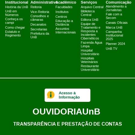
Institucional
Administrativo
Acadêmico
Serviços
Comunicação
Atendimento a
História da UnB
Reitoria
Faculdades
Arquivo Central
Jornalistas
UnB em
Biblioteca
Vice-Reitoria
Institutos
Fale com a
Números
Central
Conselhos e
Centros
Secom
Conheça os
câmaras
Editora UnB
Educação a
campi
Canais Oficiais
Equipe de
Decanatos
Distância
Como chegar
Tratamento e
Marca UnB
Assuntos
Secretarias
Resposta a
Estatuto e
Campanha
Internacionais
Prefeitura da
Incidentes
Regimento
Institucional
UnB
Cibernéticos
2025
Fazenda Água
Planner 2024
Limpa
UnB TV
Hospital
Universitário
Hospitais
Veterinários
Restaurante
Universitário
Acesso à
Informação
OUVIDORIA
UnB
TRANSPARÊNCIA E PRESTAÇÃO DE CONTAS