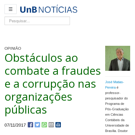
☰
Pesquisar...
OPINIÃO
Obstáculos ao
combate a fraudes
e a corrupção nas
José Matias-
Pereira
é
organizações
professor-
pesquisador do
públicas
Programa de
Pós-Graduação
em Ciências
Contábeis da
07/11/2017
Universidade de
Brasília. Doutor