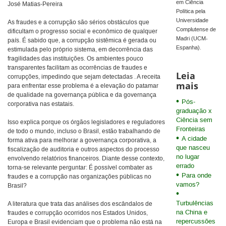
em Ciência
José Matias-Pereira
Política pela
Universidade
As fraudes e a corrupção são sérios obstáculos que
Complutense de
dificultam o progresso social e econômico de qualquer
Madri (UCM-
país. É sabido que, a corrupção sistêmica é gerada ou
Espanha).
estimulada pelo próprio sistema, em decorrência das
fragilidades das instituições. Os ambientes pouco
transparentes facilitam as ocorrências de fraudes e
Leia
corrupções, impedindo que sejam detectadas . A receita
mais
para enfrentar esse problema é a elevação do patamar
de qualidade na governança pública e da governança
Pós-
corporativa nas estatais.
graduação x
Ciência sem
Isso explica porque os órgãos legisladores e reguladores
Fronteiras
de todo o mundo, incluso o Brasil, estão trabalhando de
A cidade
forma ativa para melhorar a governança corporativa, a
que nasceu
fiscalização de auditoria e outros aspectos do processo
no lugar
envolvendo relatórios financeiros. Diante desse contexto,
errado
torna-se relevante perguntar: É possível combater as
Para onde
fraudes e a corrupção nas organizações públicas no
vamos?
Brasil?
Turbulências
A literatura que trata das análises dos escândalos de
na China e
fraudes e corrupção ocorridos nos Estados Unidos,
repercussões
Europa e Brasil evidenciam que o problema não está na