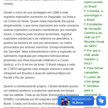
repercussões
Unidos.
no Brasil
A bomba, a
Desde o início de sua montagem em 1998 a rede
sismologia e
registrou explosões nucleares no Paquistão, na Índia e
o Brasil
na Coréia do Norte. Quase nada importante lhe passa
Estudantes
despercebido, o que torna impossível aos norte-coreanos
de Iniciação
realizar explosões nucleares clandestinas, por exemplo.
Científica da
Assim, o sistema pode localizar terremotos, registrar
UnB na 67ª
explosões vulcânicas e de meteoros na atmosfera, a
Reunião Anual
quebra da barreira do som por aeronaves, ou ruídos
da SBPC
provocados por animais marinhos. Excepcionalmente,
Por que a
ela “percebe” fatos extraordinários como a explosão no
UnB ainda
submarino registrada por estações hidroacústicas
mantém o
presentes nas ilhas Ascensão (Atlântico) e Crozet
PAS?
(Indico), a 6 e 8 mil km da fonte. O Brasil integra a rede
Para formar
do CTBTO abrigando uma estação sísmica e outra de
campeões
infrassom em Brasília e duas de radionuclídeos em
Lições da
Recife e Rio de Janeiro.
crise grega
Desafios
Quanto a monitoramento próprio, o Brasil também possui
para a
um sistema moderno e poderoso operando em tempo
retomada do
real via satélite. Trata-se da Rede Sismográfica Brasileira
planejamento
(RSBR), constituída por 80 estações distribuídas pelo
na
Brasil. Criada com fundos da Petrobras para
organização