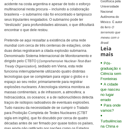
Geofísica pela
acidente na costa argentina e apesar de todo o esforço
Universidade
multinacional nesta procura – incluindo a colaboração
Nacional
brasileira – o submarino não foi encontrado e tampouco
Autônoma do
seus tripulantes resgatados. O submarino pode ter
México. É autor
“deslizado” para profundidades abissais, o que dificultará
do livro
O
encontrar o que dele restou.
terremoto que
mexeu com o
Pretende-se aqui ressaltar a existência de uma rede
Brasil
.
mundial com cerca de três centenas de estações, onde
Leia
duas delas registraram a citada explosão submarina.
mais
Denominado Sistema Internacional de Monitoramento e
dirigido pelo CTBTO (
Comprehensive Nuclear-Test-Ban
Pós-
Treaty Organization
), sediado em Viena, esta rede
graduação x
funciona initerruptamente utilizando quatro distintas
Ciência sem
tecnologias que se completam para vigiar o globo e o
Fronteiras
espaço ao seu redor, primariamente para registrar
A cidade
explosões nucleares. A tecnologia sísmica monitora as
que nasceu
massas continentais; a de infrassom, a atmosfera; a
no lugar
hidroacústica, os oceanos; e a de radionuclídeos detecta
errado
traços de isótopos radioativos de eventuais explosões.
Para onde
Tudo nasceu da necessidade de se cumprir o Tratado
vamos?
para Proibição Completa de Testes Nucleares (CTBT
sigla em inglês), que foi discutido por cerca de quatro
Turbulências
décadas antes de ser firmado por quase todos os países,
na China e
mas ainda não ratificado por nações como os Estados