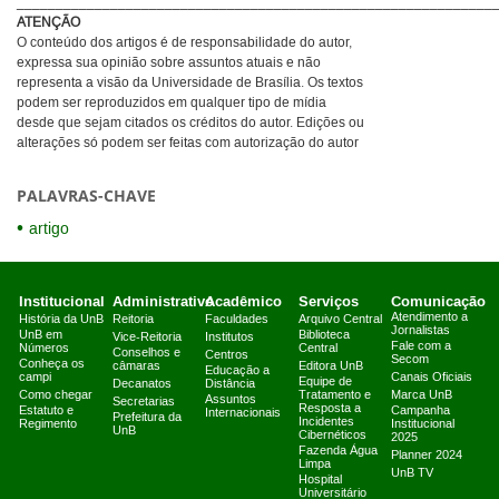
_____________________________________________________________
ATENÇÃO
O conteúdo dos artigos é de responsabilidade do autor,
expressa sua opinião sobre assuntos atuais e não
representa a visão da Universidade de Brasília. Os textos
podem ser reproduzidos em qualquer tipo de mídia
desde que sejam citados os créditos do autor. Edições ou
alterações só podem ser feitas com autorização do autor
PALAVRAS-CHAVE
artigo
Institucional
Administrativo
Acadêmico
Serviços
Comunicação
Atendimento a
História da UnB
Reitoria
Faculdades
Arquivo Central
Jornalistas
UnB em
Biblioteca
Vice-Reitoria
Institutos
Fale com a
Números
Central
Conselhos e
Centros
Secom
Conheça os
câmaras
Editora UnB
Educação a
campi
Canais Oficiais
Equipe de
Decanatos
Distância
Como chegar
Tratamento e
Marca UnB
Assuntos
Secretarias
Resposta a
Estatuto e
Campanha
Internacionais
Prefeitura da
Incidentes
Regimento
Institucional
UnB
Cibernéticos
2025
Fazenda Água
Planner 2024
Limpa
UnB TV
Hospital
Universitário