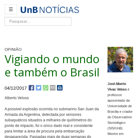
☰
Pesquisar...
OPINIÃO
Vigiando o mundo
e também o Brasil
José Alberto
04/12/2017
Vivas Veloso
é
professor
Alberto Veloso
aposentado da
Universidade de
A possível explosão ocorrida no submarino San Juan da
Brasília e criador
Armada da Argentina, detectada por sensores
do Observatório
subaquáticos situados a milhares de quilômetros do
Sismológico
ponto de impacto, foi o único dado real e consistente
(SIS/UnB).
para limitar a área de procura pela embarcação
Mestre em
desaparecida. Passadas mais de duas semanas do