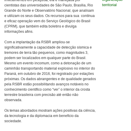
investimentos em pesquisa, ela é manejada por
territorial
cientistas das universidades de São Paulo, Brasília, Rio
Grande do Norte e Observatório Nacional, que analisam
e utilizam os seus dados. Os recursos para sua contínua
e eficaz operação vem do Serviço Geológico do Brasil
(CPRM), que também edita boletins e divulga
informações afins.
Com a implantação da RSBR ampliou-se
significativamente a capacidade de detecção sísmica e
tremores de terra tão pequenos, como magnitudes 3,
podem ser localizados em qualquer parte do Brasil.
Mesmo um evento incomum, como a detonação de um
caminhão transportando material explosivo no interior do
Paraná, em outubro de 2016, foi registrado por estações
próximas. Os dados abrangentes e de qualidade gerados
pela RSBR estão possibilitando avanços notáveis no
conhecimento científico como “ver” o interior da crosta
terrestre brasileira com precisão até então não
observada.
Os temas abordados mostram ações positivas da ciência,
da tecnologia e da diplomacia em benefício da
sociedade.