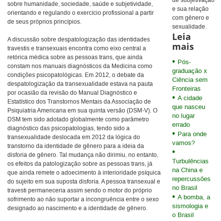
de subjetivação
sobre humanidade, sociedade, saúde e subjetividade,
e sua relação
orientando e regulando o exercício profissional a partir
com gênero e
de seus próprios princípios.
sexualidade.
Leia
A discussão sobre despatologização das identidades
mais
travestis e transexuais encontra como eixo central a
retórica médica sobre as pessoas trans, que ainda
Pós-
constam nos manuais diagnósticos da Medicina como
graduação x
condições psicopatológicas. Em 2012, o debate da
Ciência sem
despatologização da transexualidade estava na pauta
Fronteiras
por ocasião da revisão do Manual Diagnóstico e
A cidade
Estatístico dos Transtornos Mentais da Associação de
que nasceu
Psiquiatria Americana em sua quinta versão (DSM-V). O
no lugar
DSM tem sido adotado globalmente como parâmetro
errado
diagnóstico das psicopatologias, tendo sido a
Para onde
transexualidade deslocada em 2012 da lógica do
vamos?
transtorno da identidade de gênero para a ideia da
disforia de gênero. Tal mudança não dirimiu, no entanto,
Turbulências
os efeitos da patologização sobre as pessoas trans, já
na China e
que ainda remete o adoecimento à interioridade psíquica
repercussões
do sujeito em sua suposta disforia. A pessoa transexual e
no Brasil
travesti permaneceria assim sendo o motor do próprio
A bomba, a
sofrimento ao não suportar a incongruência entre o sexo
sismologia e
designado ao nascimento e a identidade de gênero.
o Brasil