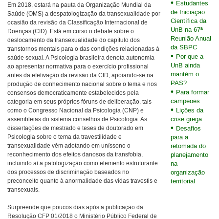
Estudantes
Em 2018, estará na pauta da Organização Mundial da
de Iniciação
Saúde (OMS) a despatologização da transexualidade por
Científica da
ocasião da revisão da Classificação Internacional de
UnB na 67ª
Doenças (CID). Está em curso o debate sobre o
Reunião Anual
deslocamento da transexualidade do capítulo dos
da SBPC
transtornos mentais para o das condições relacionadas à
Por que a
saúde sexual. A Psicologia brasileira denota autonomia
UnB ainda
ao apresentar normativa para o exercício profissional
mantém o
antes da efetivação da revisão da CID, apoiando-se na
PAS?
produção de conhecimento nacional sobre o tema e nos
Para formar
consensos democraticamente estabelecidos pela
campeões
categoria em seus próprios fóruns de deliberação, tais
Lições da
como o Congresso Nacional da Psicologia (CNP) e
crise grega
assembleias do sistema conselhos de Psicologia. As
dissertações de mestrado e teses de doutorado em
Desafios
Psicologia sobre o tema da travestilidade e
para a
transexualidade vêm adotando em uníssono o
retomada do
reconhecimento dos efeitos danosos da transfobia,
planejamento
incluindo aí a patologização como elemento estruturante
na
dos processos de discriminação baseados no
organização
preconceito quanto à anormalidade das vidas travestis e
territorial
transexuais.
Surpreende que poucos dias após a publicação da
Resolução CFP 01/2018 o Ministério Público Federal de