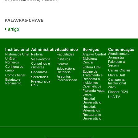
ser feitas com autorização do autor
PALAVRAS-CHAVE
artigo
Institucional
Administrativo
Acadêmico
Serviços
Comunicação
Atendimento a
História da UnB
Reitoria
Faculdades
Arquivo Central
Jornalistas
UnB em
Biblioteca
Vice-Reitoria
Institutos
Fale com a
Números
Central
Conselhos e
Centros
Secom
Conheça os
câmaras
Editora UnB
Educação a
campi
Canais Oficiais
Equipe de
Decanatos
Distância
Como chegar
Tratamento e
Marca UnB
Assuntos
Secretarias
Resposta a
Estatuto e
Campanha
Internacionais
Prefeitura da
Incidentes
Regimento
Institucional
UnB
Cibernéticos
2025
Fazenda Água
Planner 2024
Limpa
UnB TV
Hospital
Universitário
Hospitais
Veterinários
Restaurante
Universitário