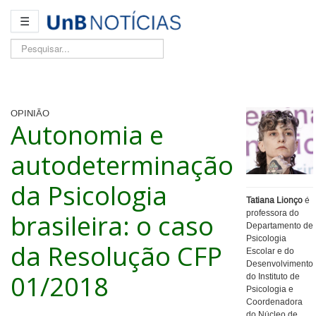
☰
Pesquisar...
OPINIÃO
Autonomia e
autodeterminação
da Psicologia
Tatiana Lionço
é
brasileira: o caso
professora do
Departamento de
Psicologia
da Resolução CFP
Escolar e do
Desenvolvimento
01/2018
do Instituto de
Psicologia e
Coordenadora
do Núcleo de