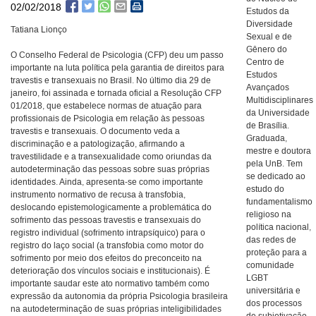
02/02/2018
Estudos da
Diversidade
Tatiana Lionço
Sexual e de
Gênero do
O Conselho Federal de Psicologia (CFP) deu um passo
Centro de
importante na luta política pela garantia de direitos para
Estudos
travestis e transexuais no Brasil. No último dia 29 de
Avançados
janeiro, foi assinada e tornada oficial a Resolução CFP
Multidisciplinares
01/2018, que estabelece normas de atuação para
da Universidade
profissionais de Psicologia em relação às pessoas
de Brasília.
travestis e transexuais. O documento veda a
Graduada,
discriminação e a patologização, afirmando a
mestre e doutora
travestilidade e a transexualidade como oriundas da
pela UnB. Tem
autodeterminação das pessoas sobre suas próprias
se dedicado ao
identidades. Ainda, apresenta-se como importante
estudo do
instrumento normativo de recusa à transfobia,
fundamentalismo
deslocando epistemologicamente a problemática do
religioso na
sofrimento das pessoas travestis e transexuais do
política nacional,
registro individual (sofrimento intrapsíquico) para o
das redes de
registro do laço social (a transfobia como motor do
proteção para a
sofrimento por meio dos efeitos do preconceito na
comunidade
deterioração dos vínculos sociais e institucionais). É
LGBT
importante saudar este ato normativo também como
universitária e
expressão da autonomia da própria Psicologia brasileira
dos processos
na autodeterminação de suas próprias inteligibilidades