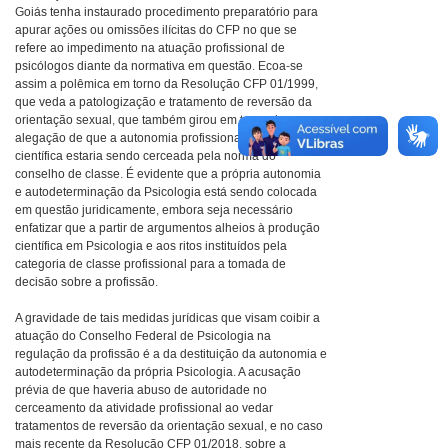
Goiás tenha instaurado procedimento preparatório para
apurar ações ou omissões ilícitas do CFP no que se
refere ao impedimento na atuação profissional de
psicólogos diante da normativa em questão. Ecoa-se
assim a polêmica em torno da Resolução CFP 01/1999,
que veda a patologização e tratamento de reversão da
orientação sexual, que também girou em torno da
alegação de que a autonomia profissional e mesmo
científica estaria sendo cerceada pela norma do
conselho de classe. É evidente que a própria autonomia
e autodeterminação da Psicologia está sendo colocada
em questão juridicamente, embora seja necessário
enfatizar que a partir de argumentos alheios à produção
científica em Psicologia e aos ritos instituídos pela
categoria de classe profissional para a tomada de
decisão sobre a profissão.
A gravidade de tais medidas jurídicas que visam coibir a
atuação do Conselho Federal de Psicologia na
regulação da profissão é a da destituição da autonomia e
autodeterminação da própria Psicologia. A acusação
prévia de que haveria abuso de autoridade no
cerceamento da atividade profissional ao vedar
tratamentos de reversão da orientação sexual, e no caso
mais recente da Resolução CFP 01/2018, sobre a