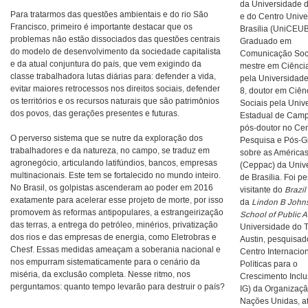
da Universidade d
Para tratarmos das questões ambientais e do rio São
e do Centro Univer
Francisco, primeiro é importante destacar que os
Brasília (UniCEUB
problemas não estão dissociados das questões centrais
Graduado em
do modelo de desenvolvimento da sociedade capitalista
Comunicação Soci
e da atual conjuntura do país, que vem exigindo da
mestre em Ciência
classe trabalhadora lutas diárias para: defender a vida,
pela Universidade
evitar maiores retrocessos nos direitos sociais, defender
8, doutor em Ciên
os territórios e os recursos naturais que são patrimônios
Sociais pela Univ
dos povos, das gerações presentes e futuras.
Estadual de Camp
pós-doutor no Cen
O perverso sistema que se nutre da exploração dos
Pesquisa e Pós-
trabalhadores e da natureza, no campo, se traduz em
sobre as América
agronegócio, articulando latifúndios, bancos, empresas
(Ceppac) da Univ
multinacionais. Este tem se fortalecido no mundo inteiro.
de Brasília. Foi p
No Brasil, os golpistas ascenderam ao poder em 2016
visitante do
Brazil
exatamente para acelerar esse projeto de morte, por isso
da
Lindon B John
promovem às reformas antipopulares, a estrangeirização
School of Public Af
das terras, a entrega do petróleo, minérios, privatização
Universidade do 
dos rios e das empresas de energia, como Eletrobras e
Austin, pesquisad
Chesf. Essas medidas ameaçam a soberania nacional e
Centro Internacio
nos empurram sistematicamente para o cenário da
Políticas para o
miséria, da exclusão completa. Nesse ritmo, nos
Crescimento Inclu
perguntamos: quanto tempo levarão para destruir o país?
IG) da Organizaç
Nações Unidas, a