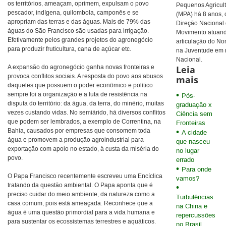
os territórios, ameaçam, oprimem, expulsam o povo
Pequenos Agricul
pescador, indígena, quilombola, camponês e se
(MPA) há 8 anos,
apropriam das terras e das águas. Mais de 79% das
Direção Nacional
águas do São Francisco são usadas para irrigação.
Movimento atuan
Efetivamente pelos grandes projetos do agronegócio
articulação do No
para produzir fruticultura, cana de açúcar etc.
na Juventude em 
Nacional.
A expansão do agronegócio ganha novas fronteiras e
Leia
provoca conflitos sociais. A resposta do povo aos abusos
mais
daqueles que possuem o poder econômico e político
sempre foi a organização e a luta de resistência na
Pós-
disputa do território: da água, da terra, do minério, muitas
graduação x
vezes custando vidas. No semiárido, há diversos conflitos
Ciência sem
que podem ser lembrados, a exemplo de Correntina, na
Fronteiras
Bahia, causados por empresas que consomem toda
A cidade
água e promovem a produção agroindustrial para
que nasceu
exportação com apoio no estado, à custa da miséria do
no lugar
povo.
errado
Para onde
O Papa Francisco recentemente escreveu uma Encíclica
vamos?
tratando da questão ambiental. O Papa aponta que é
preciso cuidar do meio ambiente, da natureza como a
Turbulências
casa comum, pois está ameaçada. Reconhece que a
na China e
água é uma questão primordial para a vida humana e
repercussões
para sustentar os ecossistemas terrestres e aquáticos.
no Brasil