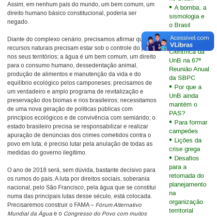
Assim, em nenhum país do mundo, um bem comum, um
A bomba, a
direito humano básico constitucional, poderia ser
sismologia e
negado.
o Brasil
Estudantes
Diante do complexo cenário, precisamos afirmar que: os
de Iniciação
recursos naturais precisam estar sob o controle do povo
Científica da
nos seus territórios; a água é um bem comum, um direito
UnB na 67ª
para o consumo humano, dessedentação animal,
Reunião Anual
produção de alimentos e manutenção da vida e do
da SBPC
equilíbrio ecológico pelos camponeses; precisamos de
Por que a
um verdadeiro e amplo programa de revitalização e
UnB ainda
preservação dos biomas e rios brasileiros; necessitamos
mantém o
de uma nova geração de políticas públicas com
PAS?
princípios ecológicos e de convivência com semiárido; o
Para formar
estado brasileiro precisa se responsabilizar e realizar
campeões
apuração de denúncias dos crimes cometidos contra o
Lições da
povo em luta; é preciso lutar pela anulação de todas as
crise grega
medidas do governo ilegítimo.
Desafios
para a
O ano de 2018 será, sem dúvida, bastante decisivo para
retomada do
os rumos do país. A luta por direitos sociais, soberania
planejamento
nacional, pelo São Francisco, pela água que se constitui
na
numa das principais lutas desse século, está colocada.
organização
Precisaremos construir o FAMA –
Fórum Alternativo
territorial
Mundial da Água
e o
Congresso do Povo com muitos