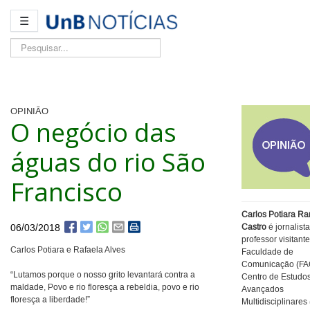
☰
Pesquisar...
OPINIÃO
O negócio das
águas do rio São
Francisco
Carlos Potiara R
06/03/2018
Castro
é jornalista
professor visitant
Carlos Potiara e Rafaela Alves
Faculdade de
Comunicação (FA
“Lutamos porque o nosso grito levantará contra a
Centro de Estudo
maldade, Povo e rio floresça a rebeldia, povo e rio
Avançados
floresça a liberdade!”
Multidisciplinare