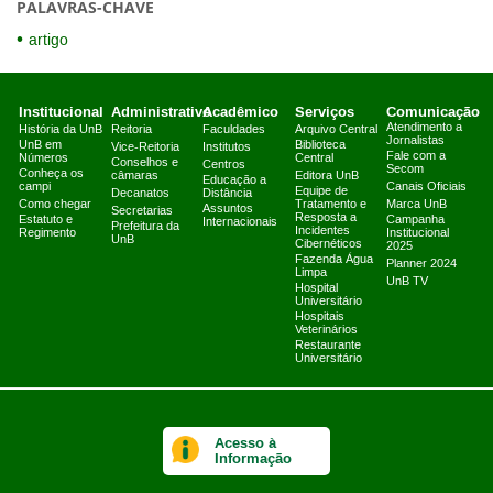
PALAVRAS-CHAVE
artigo
Institucional
Administrativo
Acadêmico
Serviços
Comunicação
Atendimento a
História da UnB
Reitoria
Faculdades
Arquivo Central
Jornalistas
UnB em
Biblioteca
Vice-Reitoria
Institutos
Fale com a
Números
Central
Conselhos e
Centros
Secom
Conheça os
câmaras
Editora UnB
Educação a
campi
Canais Oficiais
Equipe de
Decanatos
Distância
Como chegar
Tratamento e
Marca UnB
Assuntos
Secretarias
Resposta a
Estatuto e
Campanha
Internacionais
Prefeitura da
Incidentes
Regimento
Institucional
UnB
Cibernéticos
2025
Fazenda Água
Planner 2024
Limpa
UnB TV
Hospital
Universitário
Hospitais
Veterinários
Restaurante
Universitário
Acesso à
Informação