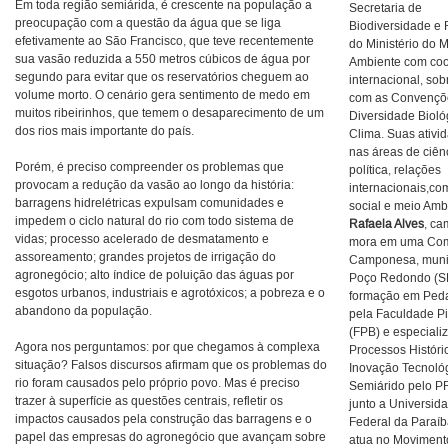
Em toda região semiárida, é crescente na população a
Secretaria de
preocupação com a questão da água que se liga
Biodiversidade e 
efetivamente ao São Francisco, que teve recentemente
do Ministério do 
sua vasão reduzida a 550 metros cúbicos de água por
Ambiente com co
segundo para evitar que os reservatórios cheguem ao
internacional, so
volume morto. O cenário gera sentimento de medo em
com as Convençõ
muitos ribeirinhos, que temem o desaparecimento de um
Diversidade Bioló
dos rios mais importante do país.
Clima. Suas ativi
nas áreas de ciên
Porém, é preciso compreender os problemas que
política, relações
provocam a redução da vasão ao longo da história:
internacionais,c
barragens hidrelétricas expulsam comunidades e
social e meio Amb
impedem o ciclo natural do rio com todo sistema de
Rafaela Alves
, c
vidas; processo acelerado de desmatamento e
mora em uma Co
assoreamento; grandes projetos de irrigação do
Camponesa, muni
agronegócio; alto índice de poluição das águas por
Poço Redondo (S
esgotos urbanos, industriais e agrotóxicos; a pobreza e o
formação em Ped
abandono da população.
pela Faculdade P
(FPB) e especial
Agora nos perguntamos: por que chegamos à complexa
Processos Históri
situação? Falsos discursos afirmam que os problemas do
Inovação Tecnoló
rio foram causados pelo próprio povo. Mas é preciso
Semiárido pelo
trazer à superfície as questões centrais, refletir os
junto a Universid
impactos causados pela construção das barragens e o
Federal da Paraí
papel das empresas do agronegócio que avançam sobre
atua no Moviment