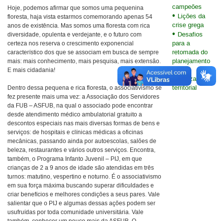
campeões
Hoje, podemos afirmar que somos uma pequenina
Lições da
floresta, haja vista estarmos comemorando apenas 54
crise grega
anos de existência. Mas somos uma floresta com rica
Desafios
diversidade, opulenta e verdejante, e o futuro com
para a
certeza nos reserva o crescimento exponencial
retomada do
característico dos que se associam em busca de sempre
planejamento
mais: mais conhecimento, mais pesquisa, mais extensão.
na
E mais cidadania!
organização
territorial
Dentro dessa pequena e rica floresta, o associativismo se
fez presente mais uma vez: a Associação dos Servidores
da FUB – ASFUB, na qual o associado pode encontrar
desde atendimento médico ambulatorial gratuito a
descontos especiais nas mais diversas formas de bens e
serviços: de hospitais e clínicas médicas a oficinas
mecânicas, passando ainda por autoescolas, salões de
beleza, restaurantes e vários outros serviços. Encontra,
também, o Programa Infanto Juvenil – PIJ, em que
crianças de 2 a 9 anos de idade são atendidas em três
turnos: matutino, vespertino e noturno. É o associativismo
em sua força máxima buscando superar dificuldades e
criar benefícios e melhores condições a seus pares. Vale
salientar que o PIJ e algumas dessas ações podem ser
usufruídas por toda comunidade universitária. Vale