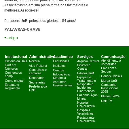
também, conhecer um pouco mais da ASFUB. O
Associativismo em sua plena forma nos faz maiores e
melhores. Associe-se!
Parabéns UnB, pelos seus gloriosos 54 anos!
PALAVRAS-CHAVE
artigo
Institucional
Administrativo
Acadêmico
Serviços
Comunicação
Atendimento a
História da UnB
Reitoria
Faculdades
Arquivo Central
Jornalistas
UnB em
Biblioteca
Vice-Reitoria
Institutos
Fale com a
Números
Central
Conselhos e
Centros
Secom
Conheça os
câmaras
Editora UnB
Educação a
campi
Canais Oficiais
Equipe de
Decanatos
Distância
Como chegar
Tratamento e
Marca UnB
Assuntos
Secretarias
Resposta a
Estatuto e
Campanha
Internacionais
Prefeitura da
Incidentes
Regimento
Institucional
UnB
Cibernéticos
2025
Fazenda Água
Planner 2024
Limpa
UnB TV
Hospital
Universitário
Hospitais
Veterinários
Restaurante
Universitário