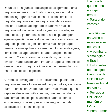
A cidade
que nasceu
Da união de algumas poucas pessoas, germinou uma
no lugar
pequena semente, que frutificou e foi, ao longo dos
errado
tempos, agregando mais e mais pessoas em torno
Para onde
daquela pequena e então frágil ideia. Mais e mais
vamos?
pessoas foram se achegando, e cada vez mais o
pequeno fruto foi se tornando viçoso e cobiçado, ao
Turbulências
ponto de sua já frondosa sombra ser disputada por
na China e
aqueles que têm a sede do saber. Foi o associativismo
repercussões
daqueles pioneiros (em sua forma mais ampla) que
no Brasil
permitiu a suas galhas crescerem em todas as direções,
A bomba, a
sem tolhê-las, apenas direcionando-as pelo melhor
sismologia e
caminho. O associativismo possibilitou, com suas
o Brasil
diversas maneiras de ver e trabalhar, àquela semente se
Estudantes
transformar em magnífica árvore, em um exemplar dos
de Iniciação
mais belos de seu espécime.
Científica da
UnB na 67ª
As mentes privilegiadas que inicialmente plantaram a
Reunião Anual
pequena semente foram sucedidas por outras, e outras e
da SBPC
outras, com a certeza de que outras mais virão e que a
Por que a
trajetória dessa magnífica árvore, que tanto ajudou a
UnB ainda
transformar simples pessoas em cidadãos plenos
mantém o
acontecerá, como sempre aconteceu, por meio da
PAS?
associação de ideias e ações.
Para formar