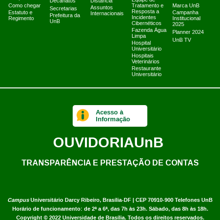
Equipe de
Decanatos
Distância
Como chegar
Tratamento e
Marca UnB
Assuntos
Secretarias
Resposta a
Estatuto e
Campanha
Internacionais
Prefeitura da
Incidentes
Regimento
Institucional
UnB
Cibernéticos
2025
Fazenda Água
Planner 2024
Limpa
UnB TV
Hospital
Universitário
Hospitais
Veterinários
Restaurante
Universitário
Acesso à
Informação
OUVIDORIA
UnB
TRANSPARÊNCIA E PRESTAÇÃO DE CONTAS
Campus
Universitário Darcy Ribeiro,
Brasília-DF | CEP 70910-900
Telefones UnB
Horário de funcionamento: de 2ª a 6ª, das 7h às 23h. Sábado, das 8h às 18h.
Copyright © 2022
Universidade de Brasília
.
Todos os direitos reservados.