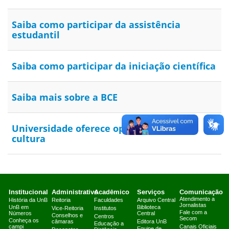
Saiba como participar da assistência
estudantil
Saiba como participar da iniciação científica
Saiba mais sobre a BCE
Universidade oferece opções em arte e
cultura
Institucional
Administrativo
Acadêmico
Serviços
Comunicação
Atendimento a
História da UnB
Reitoria
Faculdades
Arquivo Central
Jornalistas
UnB em
Biblioteca
Vice-Reitoria
Institutos
Fale com a
Números
Central
Conselhos e
Centros
Secom
Conheça os
câmaras
Editora UnB
Educação a
campi
Canais Oficiais