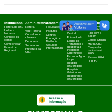
Institucional
Administrativo
Acadêmico
Serviços
Comunicação
Atendimento a
História da UnB
Reitoria
Faculdades
Arquivo Central
Jornalistas
UnB em
Biblioteca
Vice-Reitoria
Institutos
Fale com a
Números
Central
Conselhos e
Centros
Secom
Conheça os
câmaras
Editora UnB
Educação a
campi
Canais Oficiais
Equipe de
Decanatos
Distância
Como chegar
Tratamento e
Marca UnB
Assuntos
Secretarias
Resposta a
Estatuto e
Campanha
Internacionais
Prefeitura da
Incidentes
Regimento
Institucional
UnB
Cibernéticos
2025
Fazenda Água
Planner 2024
Limpa
UnB TV
Hospital
Universitário
Hospitais
Veterinários
Restaurante
Universitário
Acesso à
Informação