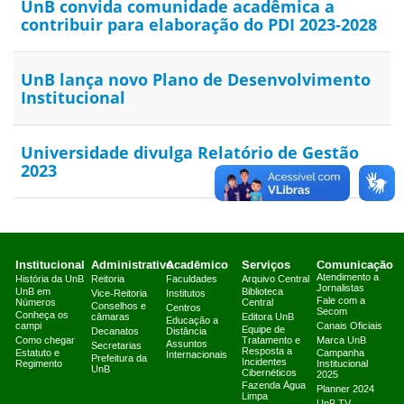
UnB convida comunidade acadêmica a
contribuir para elaboração do PDI 2023-2028
UnB lança novo Plano de Desenvolvimento
Institucional
Universidade divulga Relatório de Gestão
2023
Institucional
Administrativo
Acadêmico
Serviços
Comunicação
Atendimento a
História da UnB
Reitoria
Faculdades
Arquivo Central
Jornalistas
UnB em
Biblioteca
Vice-Reitoria
Institutos
Fale com a
Números
Central
Conselhos e
Centros
Secom
Conheça os
câmaras
Editora UnB
Educação a
campi
Canais Oficiais
Equipe de
Decanatos
Distância
Como chegar
Tratamento e
Marca UnB
Assuntos
Secretarias
Resposta a
Estatuto e
Campanha
Internacionais
Prefeitura da
Incidentes
Regimento
Institucional
UnB
Cibernéticos
2025
Fazenda Água
Planner 2024
Limpa