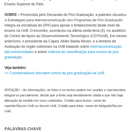
Ensino Superior do País.
SOBRE –
Promovida pelo Decanato de Pós-Graduação, a palestra
Desafios
e Estratégias para Internacionalização dos Programas de Pós-Graduação
integra as iniciativas do DPG para apoiar o fortalecimento deste nível de
ensino na UnB. O encontro, aconteceu na última sexta-feira (5), no auditório
do Centro de Apoio ao Desenvolvimento Tecnológico (CDT/UnB). Em meses
anteriores, o presidente da Capes, Abílio Baeta Neves, e a diretora de
Avaliação do órgão estiveram na UnB tratando sobre
internacionalização
das universidades
e sobre
critérios de classificação para cursos de pós-
graduação
.
Veja também:
>> Coordenadores discutem rumos da pós-graduação na UnB
ATENÇÃO – As informações, as fotos e os textos podem ser usados e reproduzidos,
integral ou parcialmente, desde que a fonte seja devidamente citada e que não haja
alteração de sentido em seus conteúdos. Crédito para textos: nome do
repórter/Secom UnB ou Secom UnB. Crédito para fotos: nome do fotógrafo/Secom
UnB.
PALAVRAS-CHAVE