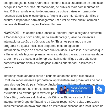
pós-graduação da UnB. Queremos melhorar nossa capacidade de emplacar
pesquisas com recursos internacionais, de publicar mais com recursos de
fora. O Brasil ainda é muito dependente de outros países em termos de
recursos científicos e tecnológicos. Propiciar esse intercâmbio científico e
cultural é importante para alcançarmos um nível de excelência”, afirmou a
decana de Pós-Graduação, Helena Shimizu.
NOVIDADE –
De acordo com Concepta Pimentel, para o segundo semestre
a Capes lançará novo edital, ainda em elaboração, visando fomentar a
internacionalização da pós-graduação. “Estamos pensando em um
programa no qual a instituição proponha metodologias de
internacionalização de acordo com sua realidade. Para isso, orientamos que
a Universidade faça um planejamento estratégico baseado na sua realidade
e, por meio de uma comissão representativa, identifique quais são seus
parceiros internacionais estratégicos e áreas prioritárias”, esclareceu a
gestora.
Informações detalhadas sobre o certame ainda não estão disponíveis.
Contudo, recentemente a proposta foi apresentada aos pró-reitores de cada
uma das regiões do país. “A importância desse edital será de trazer maior
organicidade para as interações internacionais e de atrair pesquisadores e
estudantes do exterior para fazerem pesquisas e estudarem no Brasil”, opina
Sônia Báo, professora do Instituto de Ciências Biológicas da UnB e
integrante do Grupo de Trabalho da Capes responsável pelas diretrizes e
implementação do novo programa de internacionalização das Instituições de