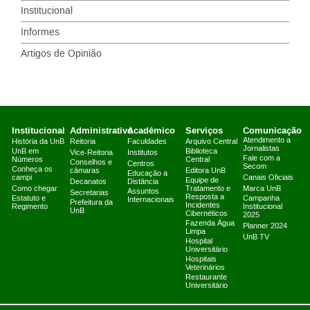
Institucional
Informes
Artigos de Opinião
Institucional
Administrativo
Acadêmico
Serviços
Comunicação
Atendimento a
História da UnB
Reitoria
Faculdades
Arquivo Central
Jornalistas
UnB em
Biblioteca
Vice-Reitoria
Institutos
Fale com a
Números
Central
Conselhos e
Centros
Secom
Conheça os
câmaras
Editora UnB
Educação a
campi
Canais Oficiais
Equipe de
Decanatos
Distância
Como chegar
Tratamento e
Marca UnB
Assuntos
Secretarias
Resposta a
Estatuto e
Campanha
Internacionais
Prefeitura da
Incidentes
Regimento
Institucional
UnB
Cibernéticos
2025
Fazenda Água
Planner 2024
Limpa
UnB TV
Hospital
Universitário
Hospitais
Veterinários
Restaurante
Universitário