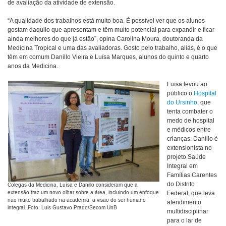
de avaliação da atividade de extensão.
“A qualidade dos trabalhos está muito boa. É possível ver que os alunos
gostam daquilo que apresentam e têm muito potencial para expandir e ficar
ainda melhores do que já estão”, opina Carolina Moura, doutoranda da
Medicina Tropical e uma das avaliadoras. Gosto pelo trabalho, aliás, é o que
têm em comum Danillo Vieira e Luísa Marques, alunos do quinto e quarto
anos da Medicina.
Luísa levou ao
público o
Hospital
do Ursinho
, que
tenta combater o
medo de hospital
e médicos entre
crianças. Danillo é
extensionista no
projeto Saúde
Integral em
Famílias Carentes
do Distrito
Colegas da Medicina, Luísa e Danillo consideram que a
extensão traz um novo olhar sobre a área, incluindo um enfoque
Federal, que leva
não muito trabalhado na academia: a visão do ser humano
atendimento
integral. Foto: Luis Gustavo Prado/Secom UnB
multidisciplinar
para o lar de