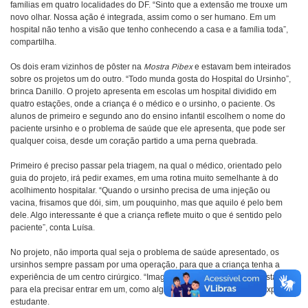
famílias em quatro localidades do DF. “Sinto que a extensão me trouxe um
novo olhar. Nossa ação é integrada, assim como o ser humano. Em um
hospital não tenho a visão que tenho conhecendo a casa e a família toda”,
compartilha.
Os dois eram vizinhos de pôster na
Mostra Pibex
e estavam bem inteirados
sobre os projetos um do outro. “Todo munda gosta do Hospital do Ursinho”,
brinca Danillo. O projeto apresenta em escolas um hospital dividido em
quatro estações, onde a criança é o médico e o ursinho, o paciente. Os
alunos de primeiro e segundo ano do ensino infantil escolhem o nome do
paciente ursinho e o problema de saúde que ele apresenta, que pode ser
qualquer coisa, desde um coração partido a uma perna quebrada.
Primeiro é preciso passar pela triagem, na qual o médico, orientado pelo
guia do projeto, irá pedir exames, em uma rotina muito semelhante à do
acolhimento hospitalar. “Quando o ursinho precisa de uma injeção ou
vacina, frisamos que dói, sim, um pouquinho, mas que aquilo é pelo bem
dele. Algo interessante é que a criança reflete muito o que é sentido pelo
paciente”, conta Luísa.
No projeto, não importa qual seja o problema de saúde apresentado, os
ursinhos sempre passam por uma operação, para que a criança tenha a
experiência de um centro cirúrgico. “Imagine o quanto deve ser assustador
para ela precisar entrar em um, como algo que nunca viveu antes”, explica a
estudante.