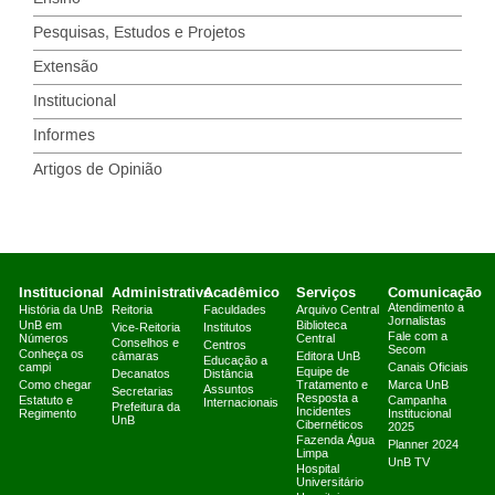
Pesquisas, Estudos e Projetos
Extensão
Institucional
Informes
Artigos de Opinião
Institucional
Administrativo
Acadêmico
Serviços
Comunicação
Atendimento a
História da UnB
Reitoria
Faculdades
Arquivo Central
Jornalistas
UnB em
Biblioteca
Vice-Reitoria
Institutos
Fale com a
Números
Central
Conselhos e
Centros
Secom
Conheça os
câmaras
Editora UnB
Educação a
campi
Canais Oficiais
Equipe de
Decanatos
Distância
Como chegar
Tratamento e
Marca UnB
Assuntos
Secretarias
Resposta a
Estatuto e
Campanha
Internacionais
Prefeitura da
Incidentes
Regimento
Institucional
UnB
Cibernéticos
2025
Fazenda Água
Planner 2024
Limpa
UnB TV
Hospital
Universitário