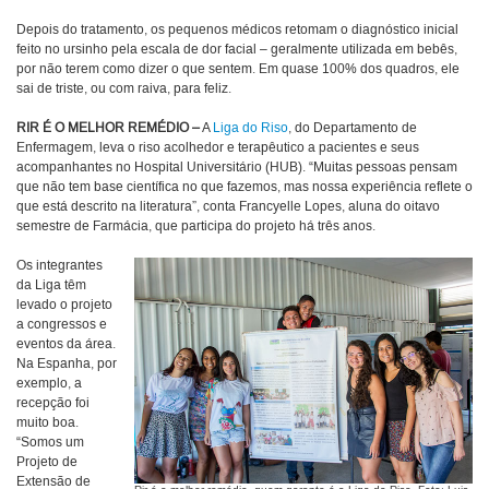
Depois do tratamento, os pequenos médicos retomam o diagnóstico inicial
feito no ursinho pela escala de dor facial – geralmente utilizada em bebês,
por não terem como dizer o que sentem. Em quase 100% dos quadros, ele
sai de triste, ou com raiva, para feliz.
RIR É O MELHOR REMÉDIO
–
A
Liga do Riso
, do Departamento de
Enfermagem, leva o riso acolhedor e terapêutico a pacientes e seus
acompanhantes no Hospital Universitário (HUB). “Muitas pessoas pensam
que não tem base científica no que fazemos, mas nossa experiência reflete o
que está descrito na literatura”, conta Francyelle Lopes, aluna do oitavo
semestre de Farmácia, que participa do projeto há três anos.
Os integrantes
da Liga têm
levado o projeto
a congressos e
eventos da área.
Na Espanha, por
exemplo, a
recepção foi
muito boa.
“Somos um
Projeto de
Extensão de