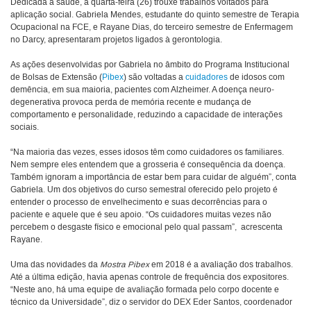
Dedicada à saúde, a quarta-feira (26) trouxe trabalhos voltados para
aplicação social. Gabriela Mendes, estudante do quinto semestre de Terapia
Ocupacional na FCE, e Rayane Dias, do terceiro semestre de Enfermagem
no Darcy, apresentaram projetos ligados à gerontologia.
As ações desenvolvidas por Gabriela no âmbito do Programa Institucional
de Bolsas de Extensão (
Pibex
) são voltadas a
cuidadores
de idosos com
demência, em sua maioria, pacientes com Alzheimer. A doença neuro-
degenerativa provoca perda de memória recente e mudança de
comportamento e personalidade, reduzindo a capacidade de interações
sociais.
“Na maioria das vezes, esses idosos têm como cuidadores os familiares.
Nem sempre eles entendem que a grosseria é consequência da doença.
Também ignoram a importância de estar bem para cuidar de alguém”, conta
Gabriela. Um dos objetivos do curso semestral oferecido pelo projeto é
entender o processo de envelhecimento e suas decorrências para o
paciente e aquele que é seu apoio. “Os cuidadores muitas vezes não
percebem o desgaste físico e emocional pelo qual passam”, acrescenta
Rayane.
Uma das novidades da
Mostra Pibex
em 2018 é a avaliação dos trabalhos.
Até a última edição, havia apenas controle de frequência dos expositores.
“Neste ano, há uma equipe de avaliação formada pelo corpo docente e
técnico da Universidade”, diz o servidor do DEX Eder Santos, coordenador