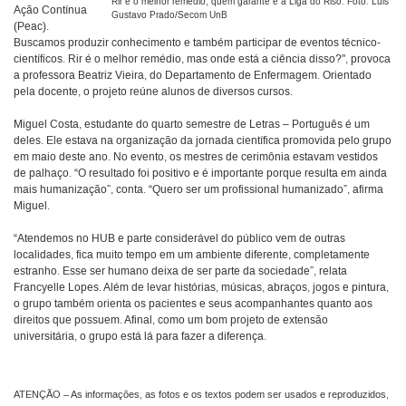
Rir é o melhor remédio, quem garante é a Liga do Riso. Foto: Luis
Ação Contínua
Gustavo Prado/Secom UnB
(Peac).
Buscamos produzir conhecimento e também participar de eventos técnico-
científicos. Rir é o melhor remédio, mas onde está a ciência disso?", provoca
a professora Beatriz Vieira, do Departamento de Enfermagem. Orientado
pela docente, o projeto reúne alunos de diversos cursos.
Miguel Costa, estudante do quarto semestre de Letras – Português é um
deles. Ele estava na organização da jornada científica promovida pelo grupo
em maio deste ano. No evento, os mestres de cerimônia estavam vestidos
de palhaço. “O resultado foi positivo e é importante porque resulta em ainda
mais humanização”, conta. “Quero ser um profissional humanizado”, afirma
Miguel.
“Atendemos no HUB e parte considerável do público vem de outras
localidades, fica muito tempo em um ambiente diferente, completamente
estranho. Esse ser humano deixa de ser parte da sociedade”, relata
Francyelle Lopes. Além de levar histórias, músicas, abraços, jogos e pintura,
o grupo também orienta os pacientes e seus acompanhantes quanto aos
direitos que possuem. Afinal, como um bom projeto de extensão
universitária, o grupo está lá para fazer a diferença.
ATENÇÃO – As informações, as fotos e os textos podem ser usados e reproduzidos,