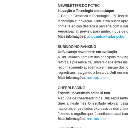
NEWSLETTER DO PCTEC
Inovação e Tecnologia em destaque
O Parque Científico e Tecnológico (PCTec) 
tecnologia e inovação. A iniciativa busca a
primeira edição destaca a parceria com o Ba
Aeroespacial, previsto para junho. Fique de 
Mais informações:
pctec.unb.br/radar-pctec
SUBINDO NO RANKING
UnB avança novamente em avaliação
A UnB avançou em um dos principais rankings
reforça a presença da Universidade entre inst
reconhecimento acadêmico e inserção dos fo
regrediram, realçando a força da UnB em ens
Mais informações:
noticias.unb.br
CHEERLEADING
Esporte universitário brilha lá fora
A equipe de cheerleading da UnB represento
Suécia, neste mês. O resultado reforça nossa 
nacionais e resultados expressivos nos últim
fazendo o orgulho que já sentíamos aqui tra
Mais informações:
noticias.unb.br