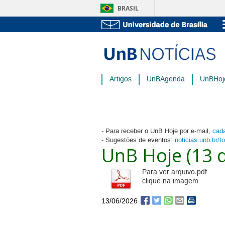
BRASIL
Artigos
UnBAgenda
UnBHoj
- Para receber o UnB Hoje por e-mail,
cada
- Sugestões de eventos:
noticias.unb.br/f
UnB Hoje (13 
Para ver arquivo.pdf
clique na imagem
13/06/2026