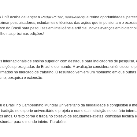
da UnB acaba de lançar o
Radar PCTec
,
newsletter
que reúne oportunidades, parcer
proximar pesquisadores, estudantes e técnicos das ações que impulsionam o ecoss
nco do Brasil para pesquisas em inteligência artificial, novos avanços em biotecn
olho nas próximas edições!
 internacionais de ensino superior, com destaque para indicadores de pesquisa, 
ituições prestigiadas do Brasil e do mundo. A avaliação considera critérios como p
rmados no mercado de trabalho. O resultado vem em um momento em que outras i
ino, pesquisa e extensão.
u o Brasil no Campeonato Mundial Universitário da modalidade e conquistou a m
tradição no esporte universitário e projeta o nome da instituição no cenário inter
os anos. O feito coroa o trabalho coletivo de estudantes-atletas, comissão técnica
nsbordar para o mundo inteiro. Parabéns!