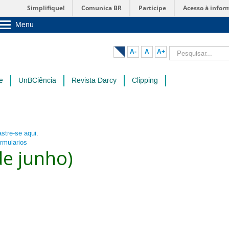
Simplifique!
Comunica BR
Participe
Acesso à infor
Menu
Sobre a UnB
Unidades acadêmicas
Pesquisar...
A-
A
A+
Estude na UnB
Graduação
Pós-Graduação
e
UnBCiência
Revista Darcy
Clipping
Administração
Servidor
stre-se aqui
.
ormularios
de junho)