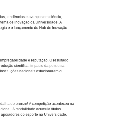
ias, tendências e avanços em ciência,
istema de inovação da Universidade. A
ologia e o lançamento do Hub de Inovação
empregabilidade e reputação. O resultado
rodução científica, impacto da pesquisa,
nstituições nacionais estacionaram ou
edalha de bronze! A competição aconteceu na
nacional. A modalidade acumula títulos
 e apoiadores do esporte na Universidade,