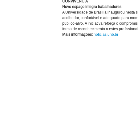
CONVIVÊNCIA
Novo espaço integra trabalhadores
A Universidade de Brasília inaugurou nesta 
acolhedor, confortável e adequado para mome
público-alvo. A iniciativa reforça o compro
forma de reconhecimento a estes profissiona
Mais informações:
noticias.unb.br
EVENTOS
EM 13 DE JUNHO
Competição feminina de programação da U
https://noticias.unb.br/component/agenda/a
EM 13 DE JUNHO
BCE tem horário especial em razão da Copa
https://noticias.unb.br/component/agenda/a
EM 15 DE JUNHO