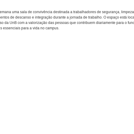
semana uma sala de convivência destinada a trabalhadores de segurança, limpeza
ntos de descanso e integração durante a jornada de trabalho. O espaço está loca
misso da UnB com a valorização das pessoas que contribuem diariamente para o fu
is essenciais para a vida no campus.
nB
genda/5527
genda/5562