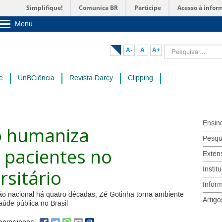
Simplifique!
Comunica BR
Participe
Acesso à infor
Menu
Sobre a UnB
Unidades acadêmicas
Pesquisar...
A-
A
A+
Estude na UnB
Graduação
Pós-Graduação
e
UnBCiência
Revista Darcy
Clipping
Administração
Servidor
Ensin
co humaniza
Pesqu
 pacientes no
Exten
Instit
rsitário
Infor
ão nacional há quatro décadas, Zé Gotinha torna ambiente
Artigo
aúde pública no Brasil