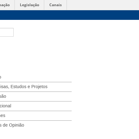
mação
Legislação
Canais
o
isas, Estudos e Projetos
são
ucional
mes
s de Opinião