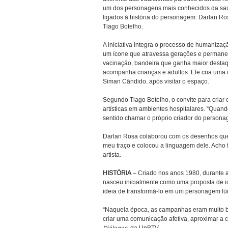
um dos personagens mais conhecidos da saúde 
ligados à história do personagem: Darlan Ro
Tiago Botelho.
A iniciativa integra o processo de humaniza
um ícone que atravessa gerações e permanece
vacinação, bandeira que ganha maior destaq
acompanha crianças e adultos. Ele cria uma 
Siman Cândido, após visitar o espaço.
Segundo Tiago Botelho, o convite para criar 
artísticas em ambientes hospitalares. “Quando
sentido chamar o próprio criador do personag
Darlan Rosa colaborou com os desenhos que 
meu traço e colocou a linguagem dele. Acho 
artista.
HISTÓRIA
– Criado nos anos 1980, durante 
nasceu inicialmente como uma proposta de id
ideia de transformá-lo em um personagem lúdi
“Naquela época, as campanhas eram muito bas
criar uma comunicação afetiva, aproximar a 