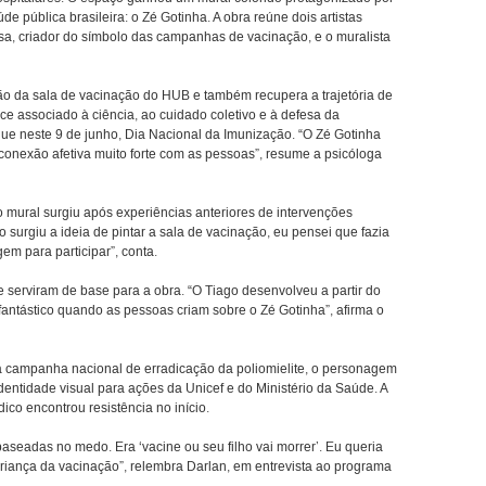
pública brasileira: o Zé Gotinha. A obra reúne dois artistas
sa, criador do símbolo das campanhas de vacinação, e o muralista
ção da sala de vacinação do HUB e também recupera a trajetória de
 associado à ciência, ao cuidado coletivo e à defesa da
ue neste 9 de junho, Dia Nacional da Imunização. “O Zé Gotinha
conexão afetiva muito forte com as pessoas”, resume a psicóloga
o mural surgiu após experiências anteriores de intervenções
 surgiu a ideia de pintar a sala de vacinação, eu pensei que fazia
em para participar”, conta.
serviram de base para a obra. “O Tiago desenvolveu a partir do
fantástico quando as pessoas criam sobre o Zé Gotinha”, afirma o
a campanha nacional de erradicação da poliomielite, o personagem
entidade visual para ações da Unicef e do Ministério da Saúde. A
co encontrou resistência no início.
eadas no medo. Era ‘vacine ou seu filho vai morrer’. Eu queria
criança da vacinação”, relembra Darlan, em entrevista ao programa