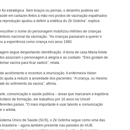
foi estratégica. Sem braços ou pernas, o desenho poderia ser
 saúde em cartazes feitos à mão nos postos de vacinação espalhados
 a reprodução ajudou a definir a estética do Zé Gotinha”, explica.
 escolher o nome do personagem mobilizou milhões de crianças
ímbolo nacional da vacinação. “As crianças passaram a querer ir
veu a experiência como criança nos anos 1980.
gem segue despertando identificação. A dona de casa Maria Arlete
etos associam o personagem à alegria e ao cuidado. “Eles gostam de
tomar vacina para ficar sadios”, relata.
 de acolhimento e incentivo à imunização. A enfermeira Helen
o ajuda a reduzir a ansiedade dos pacientes. “A criança, ou mesmo
té do sofrimento da vacina”, afirma.
arte, comunicação e saúde pública – áreas que marcaram a trajetória
licitário de formação, ele trabalhou por 16 anos na Unicef
rentes países. “O mais importante é usar talento e comunicação
 o artista.
Sistema Único de Saúde (SUS), o Zé Gotinha segue como uma das
 brasileira – agora também presente nas paredes do HUB,