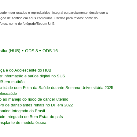
odem ser usados e reproduzidos, integral ou parcialmente, desde que a
ração de sentido em seus conteúdos. Crédito para textos: nome do
fotos: nome do fotógrafo/Secom UnB.
sília (HUB)
ODS 3
ODS 16
nça e do Adolescente do HUB
er informação e saúde digital no SUS
HUB em mutirão
omunidade com Feira da Saúde durante Semana Universitária 2025
Telessaúde
o ao manejo do risco de câncer uterino
mero de transplantes renais no DF em 2022
saúde Integrada do Brasil
úde Integrada de Bem-Estar do país
transplante de medula óssea