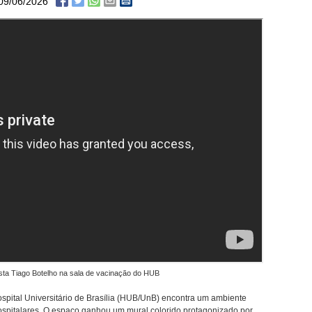
09/06/2026
sta Tiago Botelho na sala de vacinação do HUB
pital Universitário de Brasília (HUB/UnB) encontra um ambiente
hospitalares. O espaço ganhou um mural colorido protagonizado por