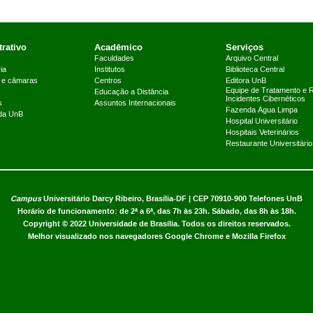
rativo
Acadêmico
Serviços
Faculdades
Arquivo Central
ia
Institutos
Biblioteca Central
 e câmaras
Centros
Editora UnB
Equipe de Tratamento e 
Educação a Distância
Incidentes Cibernéticos
s
Assuntos Internacionais
Fazenda Água Limpa
 da UnB
Hospital Universitário
Hospitais Veterinários
Restaurante Universitário
Campus
Universitário Darcy Ribeiro,
Brasília-DF | CEP 70910-900
Telefones UnB
Horário de funcionamento: de 2ª a 6ª, das 7h às 23h. Sábado, das 8h às 18h.
Copyright © 2022
Universidade de Brasília
.
Todos os direitos reservados.
Melhor visualizado nos navegadores Google Chrome e Mozilla Firefox