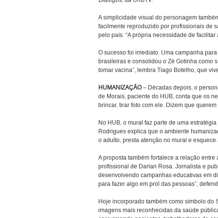
Diálogos
, da UnBTV.
A simplicidade visual do personagem também 
facilmente reproduzido por profissionais de
pelo país. “A própria necessidade de facilitar
O sucesso foi imediato. Uma campanha para
brasileiras e consolidou o Zé Gotinha como s
tomar vacina”, lembra Tiago Botelho, que vi
HUMANIZAÇÃO
– Décadas depois, o persona
de Morais, paciente do HUB, conta que os n
brincar, tirar foto com ele. Dizem que querem 
No HUB, o mural faz parte de uma estratégia
Rodrigues explica que o ambiente humanizad
o adulto, presta atenção no mural e esquece a
A proposta também fortalece a relação entre 
profissional de Darlan Rosa. Jornalista e pub
desenvolvendo campanhas educativas em dife
para fazer algo em prol das pessoas”, defende
Hoje incorporado também como símbolo do 
imagens mais reconhecidas da saúde pública