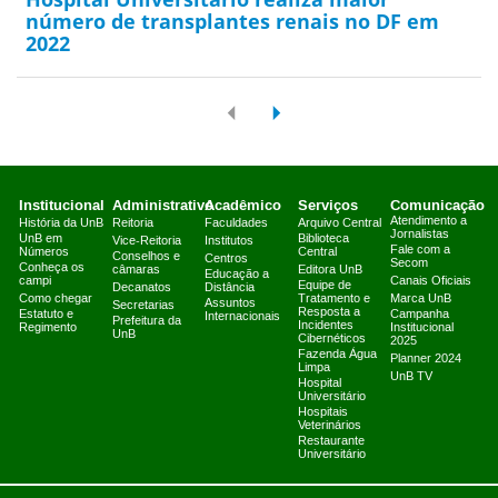
número de transplantes renais no DF em
2022
Institucional
Administrativo
Acadêmico
Serviços
Comunicação
Atendimento a
História da UnB
Reitoria
Faculdades
Arquivo Central
Jornalistas
UnB em
Biblioteca
Vice-Reitoria
Institutos
Fale com a
Números
Central
Conselhos e
Centros
Secom
Conheça os
câmaras
Editora UnB
Educação a
campi
Canais Oficiais
Equipe de
Decanatos
Distância
Como chegar
Tratamento e
Marca UnB
Assuntos
Secretarias
Resposta a
Estatuto e
Campanha
Internacionais
Prefeitura da
Incidentes
Regimento
Institucional
UnB
Cibernéticos
2025
Fazenda Água
Planner 2024
Limpa
UnB TV
Hospital
Universitário
Hospitais
Veterinários
Restaurante
Universitário