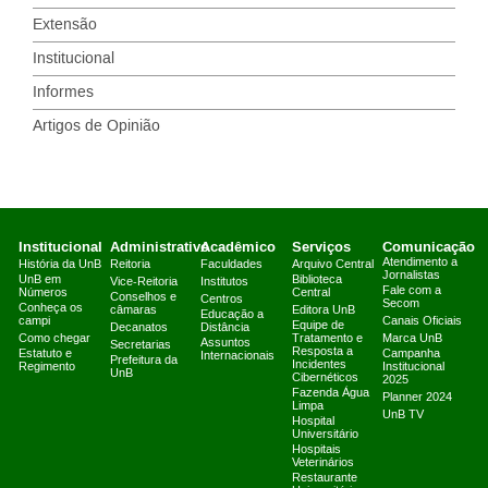
Extensão
Institucional
Informes
Artigos de Opinião
Institucional
Administrativo
Acadêmico
Serviços
Comunicação
Atendimento a
História da UnB
Reitoria
Faculdades
Arquivo Central
Jornalistas
UnB em
Biblioteca
Vice-Reitoria
Institutos
Fale com a
Números
Central
Conselhos e
Centros
Secom
Conheça os
câmaras
Editora UnB
Educação a
campi
Canais Oficiais
Equipe de
Decanatos
Distância
Como chegar
Tratamento e
Marca UnB
Assuntos
Secretarias
Resposta a
Estatuto e
Campanha
Internacionais
Prefeitura da
Incidentes
Regimento
Institucional
UnB
Cibernéticos
2025
Fazenda Água
Planner 2024
Limpa
UnB TV
Hospital
Universitário
Hospitais
Veterinários
Restaurante