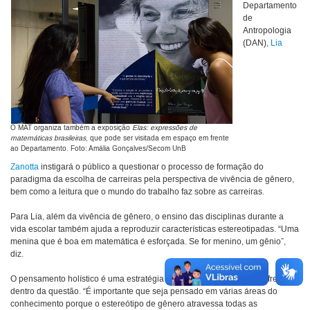
Departamento
de
Antropologia
(DAN),
Lia
O MAT organiza também a exposição
Elas: expressões de
matemáticas brasileiras
, que pode ser visitada em espaço em frente
ao Departamento. Foto: Amália Gonçalves/Secom UnB
Zanotta
instigará o público a questionar o processo de formação do
paradigma da escolha de carreiras pela perspectiva de vivência de gênero,
bem como a leitura que o mundo do trabalho faz sobre as carreiras.
Para Lia, além da vivência de gênero, o ensino das disciplinas durante a
vida escolar também ajuda a reproduzir características estereotipadas. “Uma
menina que é boa em matemática é esforçada. Se for menino, um gênio”,
diz.
O pensamento holístico é uma estratégia para abordar o máximo de frentes
dentro da questão. “É importante que seja pensado em várias áreas do
conhecimento porque o estereótipo de gênero atravessa todas as