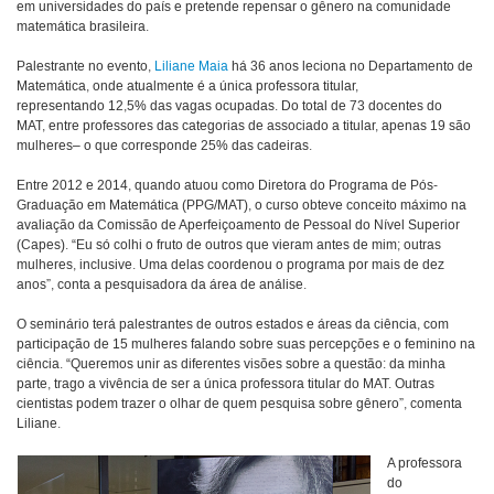
em universidades do país e pretende repensar o gênero na comunidade
matemática brasileira.
Palestrante no evento,
Liliane Maia
há 36 anos leciona no Departamento de
Matemática, onde atualmente é a única professora titular,
representando 12,5% das vagas ocupadas. Do total de 73 docentes do
MAT, entre professores das categorias de associado a titular, apenas 19 são
mulheres– o que corresponde 25% das cadeiras.
Entre 2012 e 2014, quando atuou como Diretora do Programa de Pós-
Graduação em Matemática (PPG/MAT), o curso obteve conceito máximo na
avaliação da Comissão de Aperfeiçoamento de Pessoal do Nível Superior
(Capes). “Eu só colhi o fruto de outros que vieram antes de mim; outras
mulheres, inclusive. Uma delas coordenou o programa por mais de dez
anos”, conta a pesquisadora da área de análise.
O seminário terá palestrantes de outros estados e áreas da ciência, com
participação de 15 mulheres falando sobre suas percepções e o feminino na
ciência. “Queremos unir as diferentes visões sobre a questão: da minha
parte, trago a vivência de ser a única professora titular do MAT. Outras
cientistas podem trazer o olhar de quem pesquisa sobre gênero”, comenta
Liliane.
A professora
do