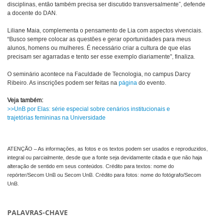
disciplinas, então também precisa ser discutido transversalmente”, defende
a docente do DAN.
Liliane Maia, complementa o pensamento de Lia com aspectos vivenciais.
“Busco sempre colocar as questões e gerar oportunidades para meus
alunos, homens ou mulheres. É necessário criar a cultura de que elas
precisam ser agarradas e tento ser esse exemplo diariamente", finaliza.
O seminário acontece na Faculdade de Tecnologia, no campus Darcy
Ribeiro. As inscrições podem ser feitas na
página
do evento.
Veja também:
>>UnB por Elas: série especial sobre cenários institucionais e
trajetórias femininas na Universidade
ATENÇÃO – As informações, as fotos e os textos podem ser usados e reproduzidos,
integral ou parcialmente, desde que a fonte seja devidamente citada e que não haja
alteração de sentido em seus conteúdos. Crédito para textos: nome do
repórter/Secom UnB ou Secom UnB. Crédito para fotos: nome do fotógrafo/Secom
UnB.
PALAVRAS-CHAVE