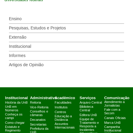
universidades federais
Ensino
Pesquisas, Estudos e Projetos
Extensão
Institucional
Informes
Artigos de Opinião
Institucional
Administrativo
Acadêmico
Serviços
Comunicação
Atendimento a
História da UnB
Reitoria
Faculdades
Arquivo Central
Jornalistas
UnB em
Biblioteca
Vice-Reitoria
Institutos
Fale com a
Números
Central
Conselhos e
Centros
Secom
Conheça os
câmaras
Editora UnB
Educação a
campi
Canais Oficiais
Equipe de
Decanatos
Distância
Como chegar
Tratamento e
Marca UnB
Assuntos
Secretarias
Resposta a
Estatuto e
Campanha
Internacionais
Prefeitura da
Incidentes
Regimento
Institucional
UnB