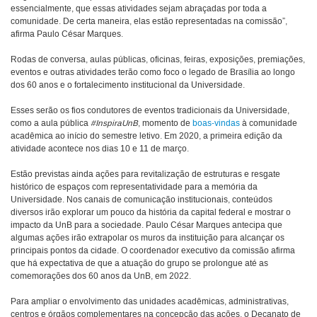
essencialmente, que essas atividades sejam abraçadas por toda a
comunidade. De certa maneira, elas estão representadas na comissão”,
afirma Paulo César Marques.
Rodas de conversa, aulas públicas, oficinas, feiras, exposições, premiações,
eventos e outras atividades terão como foco o legado de Brasília ao longo
dos 60 anos e o fortalecimento institucional da Universidade.
Esses serão os fios condutores de eventos tradicionais da Universidade,
como a aula pública
#InspiraUnB
, momento de
boas-vindas
à comunidade
acadêmica ao início do semestre letivo. Em 2020, a primeira edição da
atividade acontece nos dias 10 e 11 de março.
Estão previstas ainda ações para revitalização de estruturas e resgate
histórico de espaços com representatividade para a memória da
Universidade. Nos canais de comunicação institucionais, conteúdos
diversos irão explorar um pouco da história da capital federal e mostrar o
impacto da UnB para a sociedade. Paulo César Marques antecipa que
algumas ações irão extrapolar os muros da instituição para alcançar os
principais pontos da cidade. O coordenador executivo da comissão afirma
que há expectativa de que a atuação do grupo se prolongue até as
comemorações dos 60 anos da UnB, em 2022.
Para ampliar o envolvimento das unidades acadêmicas, administrativas,
centros e órgãos complementares na concepção das ações, o Decanato de