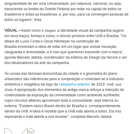
singularidade de ser uma Universidade, por natureza, nacional, ou seja,
transcende os limites do Distrito Federal por estar na capital de todos os
brasileiros e todas as brasileiras, e, por isso, para cá convergem pessoas de
todos os lugares”, frisa.
VISUAL –
Assim como o
slogan
, a identidade visual da campanha sugere,
em seus traços, formas e cores, o vínculo próximo entre UnB e Brasília. “Os
ideais de Lucio Costa e Oscar Niemeyer na construção de
Brasília envolviam a ideia de estar em um lugar que unisse inovação,
vanguarda e diversidade, e é isso que queremos transmitir com a marca”,
aponta Marcelo Jatobá, coordenador da editoria de Design da Secom e um
dos idealizadores da arte da campanha.
As curvas das famosas tesourinhas da cidade e a geometria do plano
urbanístico são referências para a composição e conectam-se à estrutura
simbólica e imagética da logo da
campanha anterior
, de 2019:
UnB, sua
linda
. A apropriação dos elementos da antiga marca reforça a intenção de
continuidade da exposição da Universidade como ambiente acolhedor,
cujos vínculos afetivos aproximam toda a comunidade, seja interna ou
externa. “Existem vários Brasis dentro de Brasília e, consequentemente,
dentro da UnB. A ideia é mostrar que a UnB está aberta a todos. Ela nos
representa e está aberta a nos receber”, completa Marcelo Jatobá.