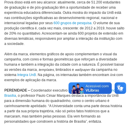
Prova disso está em seu alcance: atualmente, cerca de 51.200 estudantes
de graduação e de pós-graduação têm a oportunidade de receber uma
experiência educadora diferenciada. Outra mostra do impacto da UnB está
nas contribuições significativas ao desenvolvimento regional, nacional e
internacional legadas por seus
600 grupos de pesquisa
. O volume de sua
produção científica é, cada vez mais, crescente: de 2012 a 2019, houve salto
de 20% no quantitativo. Acrescentam-se ainda 600 projetos de extensão em
diversas temáticas, responsáveis por ampliar a interação da instituição com
a sociedade.
Além da marca, elementos gráficos de apoio complementam o visual da
campanha, com cores e formas geométricas que reforçam a diversidade
humana e também a integração da cidade com a natureza. É possível baixar
as versões da marca,
templates
, timbrados e
wallpaper
da campanha no
sistema
Integra UnB
. Na página, os internautas também encontram
link
com
exemplos de aplicação da marca.
PERENIDADE –
Coordenador executivo da
Comissão UnB nos 60 anos de
Brasília
, o professor Paulo César Marques destaca a importância da UnB
para a dimensão humana do quadradinho, como o centro urbano é
carinhosamente apelidado. “A Universidade conta uma parte dessa história
a partir da sua própria trajetória, não só pelos fatos históricos que a
marcaram, mas também pelas pessoas. Ela vem formando as
personalidades que constroem a história de Brasília”, enfatiza.