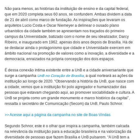
Não para menos, as histórias da instituição de ensino e da capital federal,
que em 2020 completa seus 60 anos, se confundem. Ambas dividem a data
de 21 de abril como marco de fundação. As inspirações que levaram os
arquitetos Lucio Costa e Oscar Niemeyer a delinear o ousado plano
urbanístico da cidade também se apresentam nos traçados do primeiro
campus da Universidade, batizado com o nome de seu idealizador, Darcy
Ribeiro, e inaugurado em 1962, apenas dois anos depois de Brasília. Há de
se destacar ainda o protagonismo que cidade e Universidade exercem em
âmbito nacional na promoção de valores como a inovação, a diversidade e a
democracia, enraizados na própria concepção dos dois espaços.
É dessa conexão íntima existente entre a UnB e a cidade aniversariante que
surge a campanha
UnB no Coração de Brasília
, a qual norteará as ações da
instituição ao longo de 2020. “Observando a história da UnB, que nasce com
a cidade, vemos que a instituição foi polo agregador e humanizador das
pessoas que estavam chegando aqui, ao promover sociabilidade e cultura. A
UnB se projeta como um grande monumento e marco histórico da capital”,
ressalta o secretário de Comunicação (Secom) da UnB, Paulo Schnor.
>> Acesse aqui a página da campanha no site de Boas-Vindas
Segundo Schnor, este é o olhar que inspira a campanha, também calcada
na relevância da instituição para a educação brasileira e na valorização da
diversidade de pessoas que fazem Brasília e UnB pulsarem. “A UnB tem a