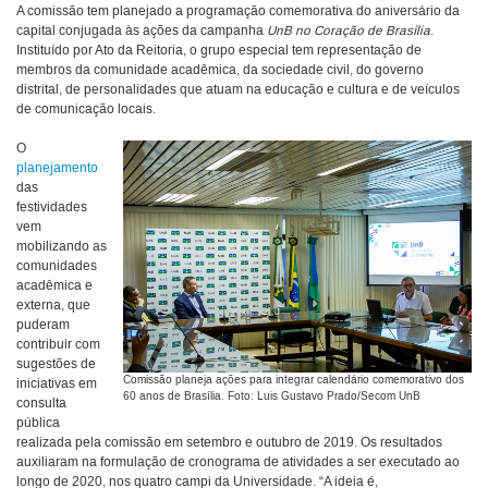
A comissão tem planejado a programação comemorativa do aniversário da
capital conjugada às ações da campanha
UnB no Coração de Brasília
.
Instituído por Ato da Reitoria, o grupo especial tem representação de
membros da comunidade acadêmica, da sociedade civil, do governo
distrital, de personalidades que atuam na educação e cultura e de veículos
de comunicação locais.
O
planejamento
das
festividades
vem
mobilizando as
comunidades
acadêmica e
externa, que
puderam
contribuir com
sugestões de
Comissão planeja ações para integrar calendário comemorativo dos
iniciativas em
60 anos de Brasília. Foto: Luis Gustavo Prado/Secom UnB
consulta
pública
realizada pela comissão em setembro e outubro de 2019. Os resultados
auxiliaram na formulação de cronograma de atividades a ser executado ao
longo de 2020, nos quatro campi da Universidade. “A ideia é,