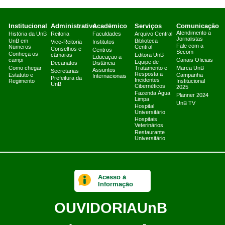
Institucional
Administrativo
Acadêmico
Serviços
Comunicação
Atendimento a
História da UnB
Reitoria
Faculdades
Arquivo Central
Jornalistas
UnB em
Biblioteca
Vice-Reitoria
Institutos
Fale com a
Números
Central
Conselhos e
Centros
Secom
Conheça os
câmaras
Editora UnB
Educação a
campi
Canais Oficiais
Equipe de
Decanatos
Distância
Como chegar
Tratamento e
Marca UnB
Assuntos
Secretarias
Resposta a
Estatuto e
Campanha
Internacionais
Prefeitura da
Incidentes
Regimento
Institucional
UnB
Cibernéticos
2025
Fazenda Água
Planner 2024
Limpa
UnB TV
Hospital
Universitário
Hospitais
Veterinários
Restaurante
Universitário
Acesso à
Informação
OUVIDORIA
UnB