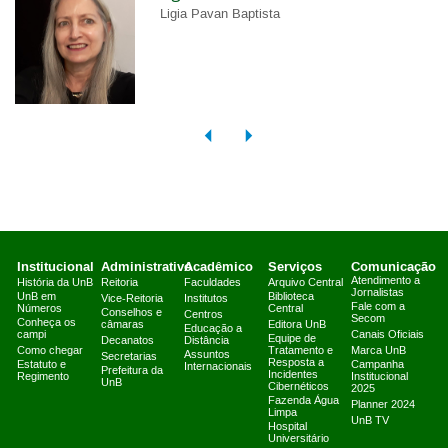
Ligia Pavan Baptista
Institucional
Administrativo
Acadêmico
Serviços
Comunicação
Atendimento a
História da UnB
Reitoria
Faculdades
Arquivo Central
Jornalistas
UnB em
Biblioteca
Vice-Reitoria
Institutos
Fale com a
Números
Central
Conselhos e
Centros
Secom
Conheça os
câmaras
Editora UnB
Educação a
campi
Canais Oficiais
Equipe de
Decanatos
Distância
Como chegar
Tratamento e
Marca UnB
Assuntos
Secretarias
Resposta a
Estatuto e
Campanha
Internacionais
Prefeitura da
Incidentes
Regimento
Institucional
UnB
Cibernéticos
2025
Fazenda Água
Planner 2024
Limpa
UnB TV
Hospital
Universitário