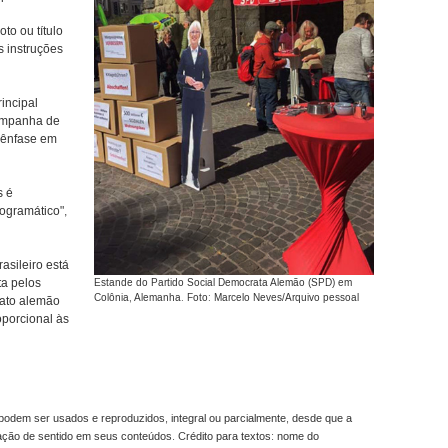
to ou título
s instruções
incipal
campanha de
 ênfase em
s é
ogramático",
asileiro está
ta pelos
Estande do Partido Social Democrata Alemão (SPD) em
Colônia, Alemanha. Foto: Marcelo Neves/Arquivo pessoal
mato alemão
oporcional às
odem ser usados e reproduzidos, integral ou parcialmente, desde que a
ração de sentido em seus conteúdos. Crédito para textos: nome do