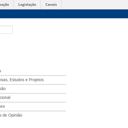
mação
Legislação
Canais
o
isas, Estudos e Projetos
são
ucional
mes
s de Opinião