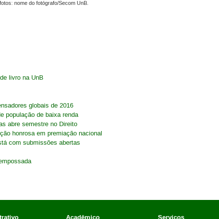
fotos: nome do fotógrafo/Secom UnB.
de livro na UnB
ensadores globais de 2016
de população de baixa renda
as abre semestre no Direito
ção honrosa em premiação nacional
está com submissões abertas
é empossada
rativo
Acadêmico
Serviços