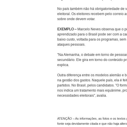
No país também não há obrigatoriedade de vo
eleitoral. Os eleitores recebem pelo correio a
sobre onde devem votar.
EXEMPLO
–
Marcelo Neves observa que o pr
aprendizado para o Brasil pode ser com a 
baixo custo, voltada para os programas, sem
ataques pessoais.
"Na Alemanha, o debate em torno de pessoa
secundário. Ele gira em torno do conteúdo pr
explica.
Outra diferença entre os modelos alemão e br
na gestão dos gastos. Naquele país, ela é fei
partidos. No Brasil, pelos candidatos. "O for
nos indica um tratamento mais equânime, pr
necessidades eleitorais", avalia.
ATENÇÃO – As informações, as fotos e os textos p
fonte seja devidamente citada e que não haja alte