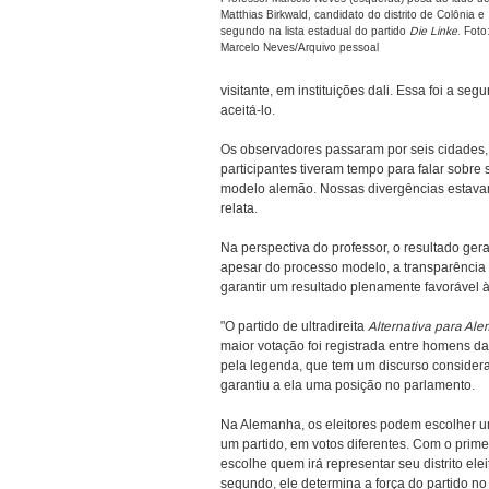
Matthias Birkwald, candidato do distrito de Colônia e
segundo na lista estadual do partido
Die Linke
. Foto
Marcelo Neves/Arquivo pessoal
visitante, em instituições dali. Essa foi a 
aceitá-lo.
Os observadores passaram por seis cidades, e
participantes tiveram tempo para falar sobr
modelo alemão. Nossas divergências estavam
relata.
Na perspectiva do professor, o resultado ger
apesar do processo modelo, a transparência 
garantir um resultado plenamente favorável 
"O partido de ultradireita
Alternativa para Al
maior votação foi registrada entre homens da
pela legenda, que tem um discurso consider
garantiu a ela uma posição no parlamento.
Na Alemanha, os eleitores podem escolher u
um partido, em votos diferentes. Com o primeir
escolhe quem irá representar seu distrito elei
segundo, ele determina a força do partido n