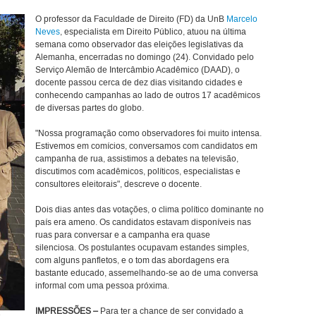
O professor da Faculdade de Direito (FD) da UnB
Marcelo
Neves
, especialista em Direito Público, atuou na última
semana como observador das eleições legislativas da
Alemanha, encerradas no domingo (24). Convidado pelo
Serviço Alemão de Intercâmbio Acadêmico (DAAD), o
docente passou cerca de dez dias visitando cidades e
conhecendo campanhas ao lado de outros 17 acadêmicos
de diversas partes do globo.
"Nossa programação como observadores foi muito intensa.
Estivemos em comícios, conversamos com candidatos em
campanha de rua, assistimos a debates na televisão,
discutimos com acadêmicos, políticos, especialistas e
consultores eleitorais", descreve o docente.
Dois dias antes das votações, o clima político dominante no
país era ameno. Os candidatos estavam disponíveis nas
ruas para conversar e a campanha era quase
silenciosa. Os postulantes ocupavam estandes simples,
com alguns panfletos, e o tom das abordagens era
bastante educado, assemelhando-se ao de uma conversa
informal com uma pessoa próxima.
IMPRESSÕES
–
Para ter a chance de ser convidado a
e