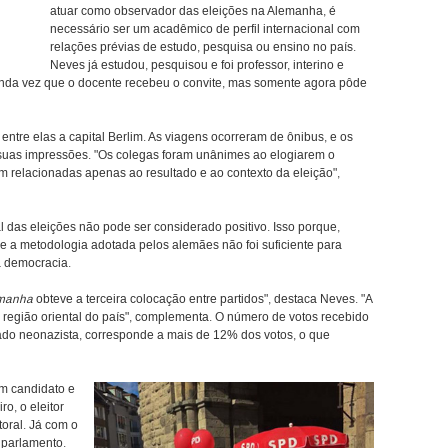
atuar como observador das eleições na Alemanha, é
necessário ser um acadêmico de perfil internacional com
:
relações prévias de estudo, pesquisa ou ensino no país.
Neves já estudou, pesquisou e foi professor, interino e
segunda vez que o docente recebeu o convite, mas somente agora pôde
ntre elas a capital Berlim. As viagens ocorreram de ônibus, e os
e suas impressões. "Os colegas foram unânimes ao elogiarem o
 relacionadas apenas ao resultado e ao contexto da eleição",
al das eleições não pode ser considerado positivo. Isso porque,
e a metodologia adotada pelos alemães não foi suficiente para
à democracia.
emanha
obteve a terceira colocação entre partidos", destaca Neves. "A
 região oriental do país", complementa. O número de votos recebido
ado neonazista, corresponde a mais de 12% dos votos, o que
m candidato e
o, o eleitor
toral. Já com o
o parlamento.