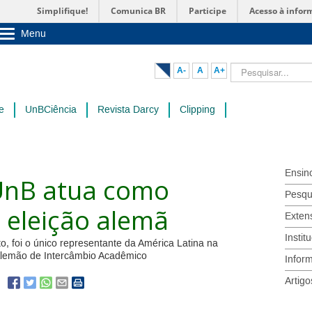
Simplifique!
Comunica BR
Participe
Acesso à infor
Menu
Sobre a UnB
Unidades acadêmicas
Pesquisar...
A-
A
A+
Estude na UnB
Graduação
Pós-Graduação
e
UnBCiência
Revista Darcy
Clipping
Administração
Servidor
Ensin
UnB atua como
Pesqu
 eleição alemã
Exten
Instit
o, foi o único representante da América Latina na
 Alemão de Intercâmbio Acadêmico
Infor
Artigo