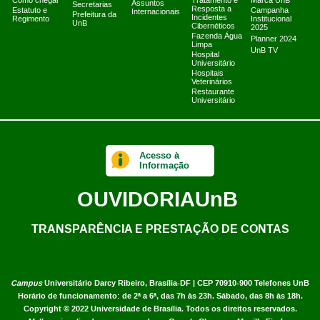
Como chegar
Tratamento e
Marca UnB
Assuntos
Secretarias
Resposta a
Estatuto e
Campanha
Internacionais
Prefeitura da
Incidentes
Regimento
Institucional
UnB
Cibernéticos
2025
Fazenda Água
Planner 2024
Limpa
UnB TV
Hospital
Universitário
Hospitais
Veterinários
Restaurante
Universitário
Acesso à
Informação
OUVIDORIA
UnB
TRANSPARÊNCIA E PRESTAÇÃO DE CONTAS
Campus
Universitário Darcy Ribeiro,
Brasília-DF | CEP 70910-900
Telefones UnB
Horário de funcionamento: de 2ª a 6ª, das 7h às 23h. Sábado, das 8h às 18h.
Copyright © 2022
Universidade de Brasília
.
Todos os direitos reservados.