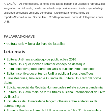
ATENÇÃO – As informações, as fotos e os textos podem ser usados e reproduzidos,
integral ou parcialmente, desde que a fonte seja devidamente citada e que não haja
alteração de sentido em seus conteúdos. Crédito para textos: nome do
repórter/Secom UnB ou Secom UnB. Crédito para fotos: nome do fotógrafo/Secom
UnB.
PALAVRAS-CHAVE
editora unb
feira do livro de brasília
Leia mais
Editora UnB lança catálogo de publicações 2016
Editora UnB quer inovar e retomar espaço de destaque
Edital incentiva professores da UnB a publicar livros didáticos
Edital incentiva docentes da UnB a publicar livros científicos
Selo Pesquisa, Inovação e Ousadia da Editora UnB tem 18 novos
títulos
Edição especial da Revista Humanidades reflete sobre a pandemia
Editora UnB leva mais de 2 mil títulos à Bienal Internacional do Livro
de Brasília
Iniciativas da Universidade lançam olhares sobre a literatura de
autoras negras
Primeira Festa do Livro da UnB acontece de 19 a 21 de setembro