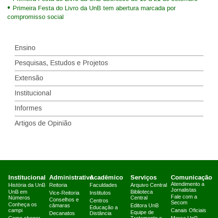
Primeira Festa do Livro da UnB tem abertura marcada por
compromisso social
Ensino
Pesquisas, Estudos e Projetos
Extensão
Institucional
Informes
Artigos de Opinião
Institucional
Administrativo
Acadêmico
Serviços
Comunicação
Atendimento a
História da UnB
Reitoria
Faculdades
Arquivo Central
Jornalistas
UnB em
Biblioteca
Vice-Reitoria
Institutos
Fale com a
Números
Central
Conselhos e
Centros
Secom
Conheça os
câmaras
Editora UnB
Educação a
campi
Canais Oficiais
Equipe de
Decanatos
Distância