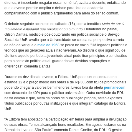
direitos, é importante resgatar essa memória”, avalia a docente, enfatizando
que o evento permite ampliar o debate para fora da academia,
compartilhando com o público argumentos para além do senso comum.
O debate seguinte acontece no sábado (16), com a temática
Maio de 68: O
movimento estudantil que revolucionou o mundo.
Debatedor no painel,
Gilson Dantas, médico e pós-doutorando em política social pelo Serviço
Social da UnB, avalia que a Universidade se coloca na perspectiva correta
de não deixar que o
maio de 1968
se perca no vazio.
"Há legados políticos e
teóricos que as gerações atuais não viveram. Ao discutir o que significou de
tão forte aquele período, a juventude atual pode tirar princípios e conclusões
para o contexto político atual, guardadas as devidas proporções e
diferenças", comenta Dantas.
Durante os dez dias de evento, a Editora UnB pode ser encontrada no
estande 12 e o preço médio das obras é de R$ 30, com títulos promocionais
podendo chegar a valores bem menores. Livros fora da oferta
permanecem
com desconto de 40% para o público universitário. Outra novidade da EDU
nesta edição é que, além da obras de publicação própria, serão expostos
títulos publicados por outras instituições e que integram catálogo da Editora
UnB.
“A Editora tem apostado na participação em feiras para ampliar a divulgação
de suas obras. Temos alcançado bons resultados. Em agosto, estaremos na
Bienal do Livro de São Paulo”, comenta Daniel Coelho, da EDU. O gestor