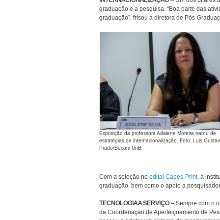
INTERNACIONALIZAÇÃO –
Um dos pilares 
graduação e a pesquisa. “Boa parte das ativ
graduação”, frisou a diretora de Pós-Gradu
Exposição da professora Adalene Moreira tratou de
estratégias de internacionalização. Foto: Luis Gusta
Prado/Secom UnB
Com a seleção no
edital Capes-PrInt
, a inst
graduação, bem como o apoio a pesquisadore
TECNOLOGIA A SERVIÇO –
Sempre com o ob
da Coordenação de Aperfeiçoamento de Pess