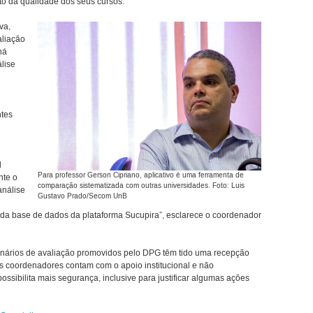
o da qualidade dos seus cursos.
va,
aliação
há
lise
ntes
l
Para professor Gerson Cipriano, aplicativo é uma ferramenta de
nte o
comparação sistematizada com outras universidades. Foto: Luis
análise
Gustavo Prado/Secom UnB
tir da base de dados da plataforma Sucupira”, esclarece o coordenador
inários de avaliação promovidos pelo DPG têm tido uma recepção
s coordenadores contam com o apoio institucional e não
possibilita mais segurança, inclusive para justificar algumas ações