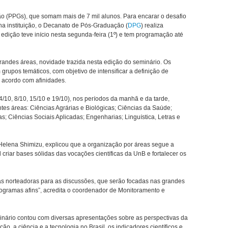
 (PPGs), que somam mais de 7 mil alunos. Para encarar o desafio
na instituição, o Decanato de Pós-Graduação (
DPG
) realiza
 edição teve início nesta segunda-feira (1º) e tem programação até
randes áreas, novidade trazida nesta edição do seminário. Os
grupos temáticos, com objetivo de intensificar a definição de
e acordo com afinidades.
4/10, 8/10, 15/10 e 19/10), nos períodos da manhã e da tarde,
ntes áreas: Ciências Agrárias e Biológicas; Ciências da Saúde;
; Ciências Sociais Aplicadas; Engenharias; Linguística, Letras e
Helena Shimizu, explicou que a organização por áreas segue a
l criar bases sólidas das vocações científicas da UnB e fortalecer os
tas norteadoras para as discussões, que serão focadas nas grandes
rogramas afins”, acredita o coordenador de Monitoramento e
inário contou com diversas apresentações sobre as perspectivas da
, a ciência e a tecnologia no Brasil, os indicadores científicos e