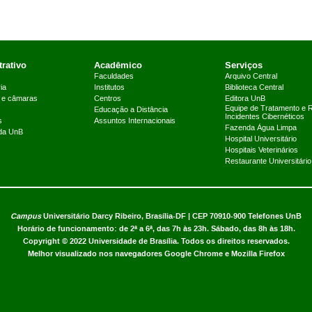
rativo
Acadêmico
Serviços
Faculdades
Arquivo Central
ia
Institutos
Biblioteca Central
 e câmaras
Centros
Editora UnB
Equipe de Tratamento e 
Educação a Distância
Incidentes Cibernéticos
s
Assuntos Internacionais
Fazenda Água Limpa
 da UnB
Hospital Universitário
Hospitais Veterinários
Restaurante Universitário
Campus
Universitário Darcy Ribeiro,
Brasília-DF | CEP 70910-900
Telefones UnB
Horário de funcionamento: de 2ª a 6ª, das 7h às 23h. Sábado, das 8h às 18h.
Copyright © 2022
Universidade de Brasília
.
Todos os direitos reservados.
Melhor visualizado nos navegadores Google Chrome e Mozilla Firefox