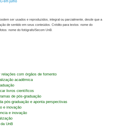
G em julho
odem ser usados e reproduzidos, integral ou parcialmente, desde que a
ração de sentido em seus conteúdos. Crédito para textos: nome do
fotos: nome do fotógrafo/Secom UnB.
r relações com órgãos de fomento
nalização acadêmica
raduação
ar livros científicos
ogramas de pós-graduação
da pós-graduação e aponta perspectivas
o e inovação
ncia e inovação
alização
o da UnB