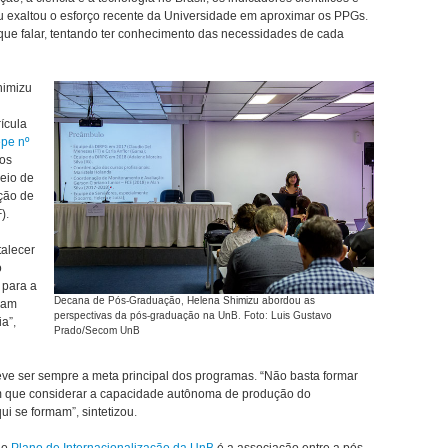
 exaltou o esforço recente da Universidade em aproximar os PPGs.
que falar, tentando ter conhecimento das necessidades de cada
himizu
ícula
pe nº
aos
eio de
ção de
).
talecer
o
 para a
Decana de Pós-Graduação, Helena Shimizu abordou as
ham
perspectivas da pós-graduação na UnB. Foto: Luis Gustavo
ia”,
Prado/Secom UnB
eve ser sempre a meta principal dos programas. “Não basta formar
 que considerar a capacidade autônoma de produção do
i se formam”, sintetizou.