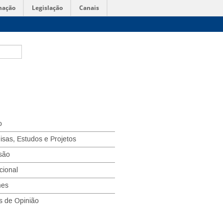
mação
Legislação
Canais
o
isas, Estudos e Projetos
são
ucional
mes
s de Opinião