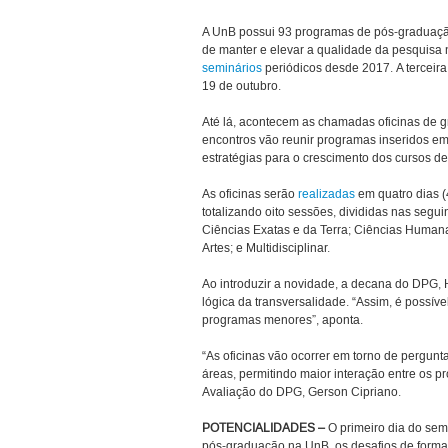
A UnB possui 93 programas de pós-graduação
de manter e elevar a qualidade da pesquisa 
seminários
periódicos desde 2017. A terceira
19 de outubro.
Até lá, acontecem as chamadas oficinas de g
encontros vão reunir programas inseridos em 
estratégias para o crescimento dos cursos d
As oficinas serão
realizadas
em quatro dias (
totalizando oito sessões, divididas nas segui
Ciências Exatas e da Terra; Ciências Humanas
Artes; e Multidisciplinar.
Ao introduzir a novidade, a decana do DPG, 
lógica da transversalidade. “Assim, é possíve
programas menores”, aponta.
“As oficinas vão ocorrer em torno de pergun
áreas, permitindo maior interação entre os p
Avaliação do DPG, Gerson Cipriano.
POTENCIALIDADES
–
O primeiro dia do sem
pós-graduação na UnB, os desafios de formação