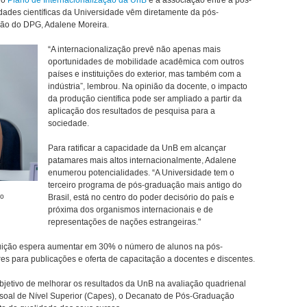
do
Plano de Internacionalização da UnB
é a associação entre a pós-
idades científicas da Universidade vêm diretamente da pós-
ação do DPG, Adalene Moreira.
“A internacionalização prevê não apenas mais
oportunidades de mobilidade acadêmica com outros
países e instituições do exterior, mas também com a
indústria”, lembrou. Na opinião da docente, o impacto
da produção científica pode ser ampliado a partir da
aplicação dos resultados de pesquisa para a
sociedade.
Para ratificar a capacidade da UnB em alcançar
patamares mais altos internacionalmente, Adalene
enumerou potencialidades. “A Universidade tem o
terceiro programa de pós-graduação mais antigo do
vo
Brasil, está no centro do poder decisório do país e
próxima dos organismos internacionais e de
representações de nações estrangeiras."
ituição espera aumentar em 30% o número de alunos na pós-
s para publicações e oferta de capacitação a docentes e discentes.
jetivo de melhorar os resultados da UnB na avaliação quadrienal
oal de Nível Superior (Capes), o Decanato de Pós-Graduação