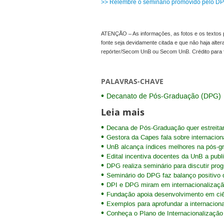
>> Relembre o seminário promovido pelo DP
ATENÇÃO – As informações, as fotos e os textos p
fonte seja devidamente citada e que não haja alte
repórter/Secom UnB ou Secom UnB. Crédito para 
PALAVRAS-CHAVE
Decanato de Pós-Graduação (DPG)
Leia mais
Decana de Pós-Graduação quer estreita
Gestora da Capes fala sobre internacio
UnB alcança índices melhores na pós-g
Edital incentiva docentes da UnB a public
DPG realiza seminário para discutir pr
Seminário do DPG faz balanço positivo 
DPI e DPG miram em internacionalizaçã
Fundação apoia desenvolvimento em ciê
Exemplos para aprofundar a internacion
Conheça o Plano de Internacionalizaçã