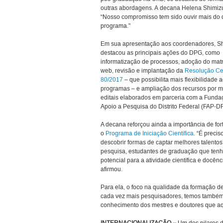
outras abordagens. A decana Helena Shimizu
“Nosso compromisso tem sido ouvir mais do 
programa."
Em sua apresentação aos coordenadores, S
destacou as principais ações do DPG, como
informatização de processos, adoção do matr
web, revisão e implantação da
Resolução Ce
80/2017
– que possibilita mais flexibilidade 
programas – e ampliação dos recursos por m
editais elaborados em parceria com a Funda
Apoio a Pesquisa do Distrito Federal (FAP-DF
A decana reforçou ainda a importância de for
o
Programa de Iniciação Científica
. “É precis
descobrir formas de captar melhores talentos
pesquisa, estudantes de graduação que ten
potencial para a atividade científica e docênc
afirmou.
Para ela, o foco na qualidade da formação d
cada vez mais pesquisadores, temos também
conhecimento dos mestres e doutores que aqu