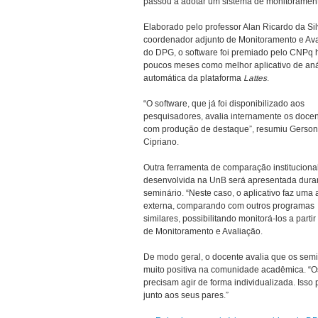
passou a adotar um sistema de monitorament
Elaborado pelo professor Alan Ricardo da Sil
coordenador adjunto de Monitoramento e Av
do DPG, o software foi premiado pelo CNPq 
poucos meses como melhor aplicativo de aná
automática da plataforma
Lattes
.
“O software, que já foi disponibilizado aos
pesquisadores, avalia internamente os doce
com produção de destaque”, resumiu Gerson
Cipriano.
Outra ferramenta de comparação instituciona
desenvolvida na UnB será apresentada dura
seminário. “Neste caso, o aplicativo faz uma 
externa, comparando com outros programas
similares, possibilitando monitorá-los a par
de Monitoramento e Avaliação.
De modo geral, o docente avalia que os sem
muito positiva na comunidade acadêmica. “O
precisam agir de forma individualizada. Isso 
junto aos seus pares.”