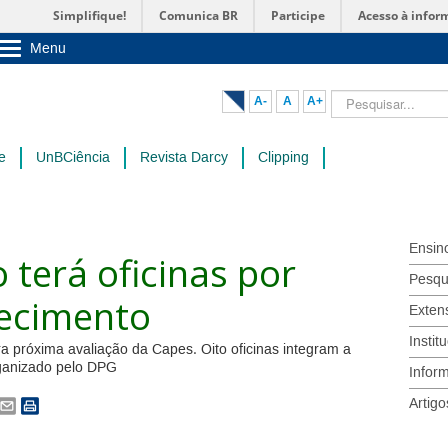
Simplifique!
Comunica BR
Participe
Acesso à infor
Menu
Sobre a UnB
Unidades acadêmicas
Pesquisar...
A-
A
A+
Estude na UnB
Graduação
Pós-Graduação
e
UnBCiência
Revista Darcy
Clipping
Administração
Servidor
Ensin
terá oficinas por
Pesqu
ecimento
Exten
Instit
ra próxima avaliação da Capes. Oito oficinas integram a
rganizado pelo DPG
Infor
Artigo