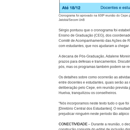
Cronograma foi aprovado na 608ª reunião do Cepe p
Jatobá/Secom UnB
Sérgio pontuou que o cronograma foi estabe
Ensino de Graduação (CEG), dos coordenado
Comitê de Acompanhamento das Ações de R
com estudantes, que nos ajudaram a chegar 
A decana de Pós-Graduação, Adalene Moreira,
prazos para defesas e trancamentos. Discut
pós, mas os programas também podem se reorg
Os detalhes sobre como ocorrerão as ativida
entre docentes e estudantes, quais serão as r
deliberação pelo Cepe, em reunião prevista pa
Huelva, tranquilizou os conselheiros.
“Nós incorporamos neste texto tudo o que f
[Diretório Central dos Estudantes]. O result
prejudicar ninguém neste período tão atípico
CONECTIVIDADE
– Durante a reunião, o dec
construção conjunta do edital de inclusão di