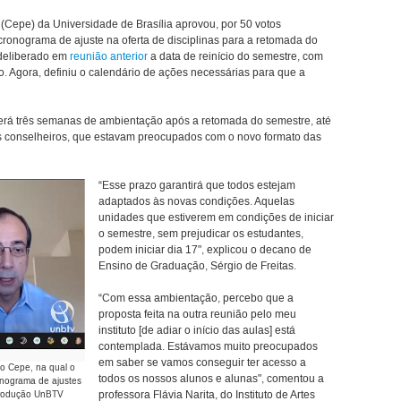
Cepe) da Universidade de Brasília aprovou, por 50 votos
cronograma de ajuste na oferta de disciplinas para a retomada do
 deliberado em
reunião anterior
a data de reinício do semestre, com
o. Agora, definiu o calendário de ações necessárias para que a
rá três semanas de ambientação após a retomada do semestre, até
os conselheiros, que estavam preocupados com o novo formato das
“Esse prazo garantirá que todos estejam
adaptados às novas condições. Aquelas
unidades que estiverem em condições de iniciar
o semestre, sem prejudicar os estudantes,
podem iniciar dia 17", explicou o decano de
Ensino de Graduação, Sérgio de Freitas.
“Com essa ambientação, percebo que a
proposta feita na outra reunião pelo meu
instituto [de adiar o início das aulas] está
contemplada. Estávamos muito preocupados
em saber se vamos conseguir ter acesso a
do Cepe, na qual o
todos os nossos alunos e alunas", comentou a
onograma de ajustes
professora Flávia Narita, do Instituto de Artes
eprodução UnBTV