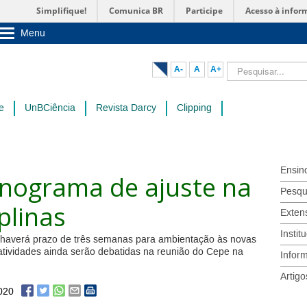
Simplifique!
Comunica BR
Participe
Acesso à infor
Menu
Sobre a UnB
Unidades acadêmicas
Pesquisar...
A-
A
A+
Estude na UnB
Graduação
Pós-Graduação
e
UnBCiência
Revista Darcy
Clipping
Administração
Servidor
Ensin
nograma de ajuste na
Pesqu
plinas
Exten
Instit
 haverá prazo de três semanas para ambientação às novas
atividades ainda serão debatidas na reunião do Cepe na
Infor
Artigo
020