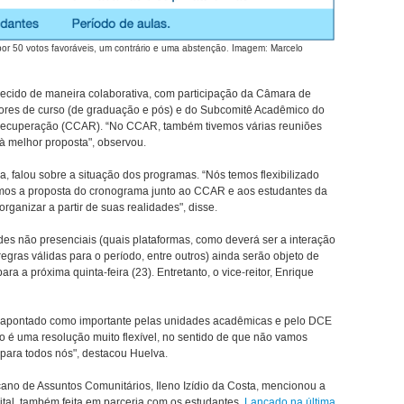
or 50 votos favoráveis, um contrário e uma abstenção. Imagem: Marcelo
lecido de maneira colaborativa, com participação da Câmara de
res de curso (de graduação e pós) e do Subcomitê Acadêmico do
ecuperação (CCAR). “No CCAR, também tivemos várias reuniões
à melhor proposta", observou.
 falou sobre a situação dos programas. “Nós temos flexibilizado
imos a proposta do cronograma junto ao CCAR e aos estudantes da
anizar a partir de suas realidades", disse.
des não presenciais (quais plataformas, como deverá ser a interação
egras válidas para o período, entre outros) ainda serão objeto de
ra a próxima quinta-feira (23). Entretanto, o vice-reitor, Enrique
oi apontado como importante pelas unidades acadêmicas e pelo DCE
ado é uma resolução muito flexível, no sentido de que não vamos
 para todos nós", destacou Huelva.
ano de Assuntos Comunitários, Ileno Izídio da Costa, mencionou a
gital, também feita em parceria com os estudantes.
Lançado na última