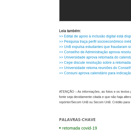
Leia também:
>> Edital de apoio à inclusão digital está dis
>> Pesquisa traça perfil socioeconômico inéd
>> UnB expulsa estudantes que fraudaram si
>> Conselho de Administração aprova resolu
>> Universidade aprova retomada do calendá
>> Cepe discute resolução sobre a retomada
>> Universidade retoma reuniões do Consel
>> Consuni aprova calendário para indicação
ATENÇÃO – As informações, as fotos e os textos p
fonte seja devidamente citada e que não haja alte
repórter/Secom UnB ou Secom UnB. Crédito para 
PALAVRAS-CHAVE
retomada covid-19