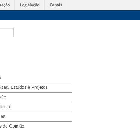
mação
Legislação
Canais
o
isas, Estudos e Projetos
são
ucional
mes
s de Opinião