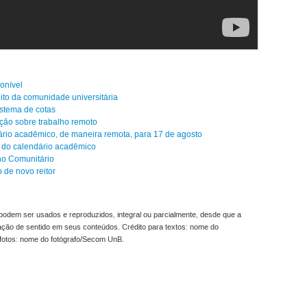
ponível
ito da comunidade universitária
stema de cotas
ção sobre trabalho remoto
rio acadêmico, de maneira remota, para 17 de agosto
 do calendário acadêmico
ho Comunitário
 de novo reitor
odem ser usados e reproduzidos, integral ou parcialmente, desde que a
ração de sentido em seus conteúdos. Crédito para textos: nome do
fotos: nome do fotógrafo/Secom UnB.