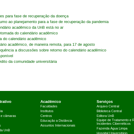
ões para fase de recuperação da doença
 rumo ao planejamento para a fase de recuperação da pandemia
endário acadêmico da UnB está no ar
retomada do calendário acadêmico
a do calendário acadêmico
ário acadêmico, de maneira remota, para 17 de agosto
equência a discussões sobre retorno do calendário acadêmico
sponível
édito da comunidade universitária
rativo
Acadêmico
Serviços
Faculdades
Arquivo Central
ia
Institutos
Biblioteca Central
 e câmaras
Centros
Editora UnB
Equipe de Tratamento e 
Educação a Distância
Incidentes Cibernéticos
s
Assuntos Internacionais
Fazenda Água Limpa
 da UnB
Hospital Universitário