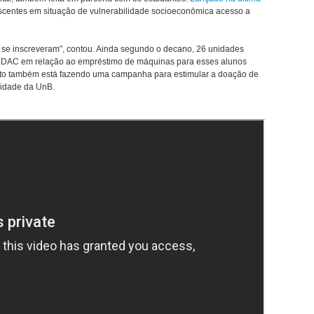
 discentes em situação de vulnerabilidade socioeconômica acesso a
 se inscreveram", contou. Ainda segundo o decano, 26 unidades
 DAC em relação ao empréstimo de máquinas para esses alunos
nato também está fazendo uma campanha para estimular a doação de
idade da UnB.