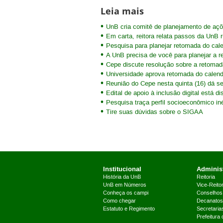
Leia mais
UnB cria comitê de planejamento de aç
Em carta, reitora relata passos da UnB
Pesquisa para planejar retomada do cal
A UnB precisa de você para planejar a 
Cepe discute resolução sobre a retomad
Universidade aprova retomada do calend
Reunião do Cepe nesta quinta (16) dá s
Edital de apoio à inclusão digital está di
Pesquisa traça perfil socioeconômico in
Tire suas dúvidas sobre o SIGAA
Institucional
Administ
História da UnB
Reitoria
UnB em Números
Vice-Reitor
Conheça os campi
Conselhos
Como chegar
Decanatos
Estatuto e Regimento
Secretaria
Prefeitura