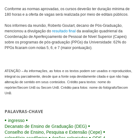
Conforme as normas aprovadas, os cursos deverão ter duração mínima de
180 horas e a oferta de vagas será realizada por meio de editais públicos.
Nos informes da reunião, Roberto Goulart, decano de Pós-Graduação,
mencionou a divulgação do
resultado final
da avaliação quadrienal da
Coordenação de Aperfeiçoamento de Pessoal de Nível Superior (Capes)
sobre os programas de pós-graduação (PPGs) da Universidade: 62% do
PPGs ficaram com notas 5, 6, e 7 (maior pontuação).
ATENÇÃO – As informações, as fotos e os textos podem ser usados e reproduzidos,
integral ou parcialmente, desde que a fonte seja devidamente citada e que não haja
alteração de sentido em seus conteúdos. Crédito para textos: nome do
repórter/Secom UnB ou Secom UnB. Crédito para fotos: nome do fotógrafo/Secom
UnB.
PALAVRAS-CHAVE
ingresso
Decanato de Ensino de Graduação (DEG)
Conselho de Ensino, Pesquisa e Extensão (Cepe)