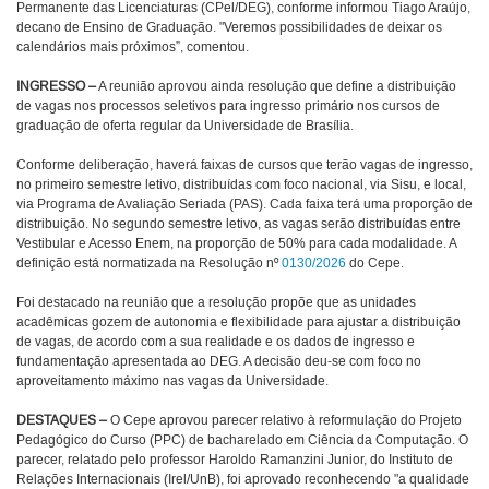
Permanente das Licenciaturas (CPel/DEG), conforme informou Tiago Araújo,
decano de Ensino de Graduação. "Veremos possibilidades de deixar os
calendários mais próximos”, comentou.
INGRESSO –
A reunião aprovou ainda resolução que define a distribuição
de vagas nos processos seletivos para ingresso primário nos cursos de
graduação de oferta regular da Universidade de Brasília.
Conforme deliberação, haverá faixas de cursos que terão vagas de ingresso,
no primeiro semestre letivo, distribuídas com foco nacional, via Sisu, e local,
via Programa de Avaliação Seriada (PAS). Cada faixa terá uma proporção de
distribuição. No segundo semestre letivo, as vagas serão distribuídas entre
Vestibular e Acesso Enem, na proporção de 50% para cada modalidade. A
definição está normatizada na Resolução nº
0130/2026
do Cepe.
Foi destacado na reunião que a resolução propõe que as unidades
acadêmicas gozem de autonomia e flexibilidade para ajustar a distribuição
de vagas, de acordo com a sua realidade e os dados de ingresso e
fundamentação apresentada ao DEG. A decisão deu-se com foco no
aproveitamento máximo nas vagas da Universidade.
DESTAQUES –
O Cepe aprovou parecer relativo à reformulação do Projeto
Pedagógico do Curso (PPC) de bacharelado em Ciência da Computação. O
parecer, relatado pelo professor Haroldo Ramanzini Junior, do Instituto de
Relações Internacionais (Irel/UnB), foi aprovado reconhecendo "a qualidade