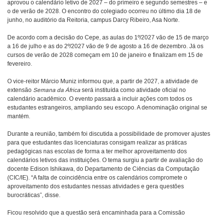
aprovou o calendário letivo de 2027 – do primeiro e segundo semestres – e
o de verão de 2028. O encontro do colegiado ocorreu no último dia 18 de
junho, no auditório da Reitoria, campus Darcy Ribeiro, Asa Norte.
De acordo com a decisão do Cepe, as aulas do 1º/2027 vão de 15 de março
a 16 de julho e as do 2º/2027 vão de 9 de agosto a 16 de dezembro. Já os
cursos de verão de 2028 começam em 10 de janeiro e finalizam em 15 de
fevereiro.
O vice-reitor Márcio Muniz informou que, a partir de 2027, a atividade de
extensão
Semana da África
será instituída como atividade oficial no
calendário acadêmico. O evento passará a incluir ações com todos os
estudantes estrangeiros, ampliando seu escopo. A denominação original se
mantém.
Durante a reunião, também foi discutida a possibilidade de promover ajustes
para que estudantes das licenciaturas consigam realizar as práticas
pedagógicas nas escolas de forma a ter melhor aproveitamento dos
calendários letivos das instituições. O tema surgiu a partir de avaliação do
docente Edison Ishikawa, do Departamento de Ciências da Computação
(CIC/IE). “A falta de coincidência entre os calendários compromete o
aproveitamento dos estudantes nessas atividades e gera questões
burocráticas”, disse.
Ficou resolvido que a questão será encaminhada para a Comissão