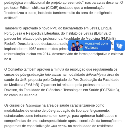
pedagógica e institucional do projeto apresentado", nas palavras docente. O
professor Edison Ishikawa (CIC/IE) destacou que a reformulação
"modernizou o curso, incluindo também muito da área de inteligência
artificial".
Também foi aprovado o novo PPC do bacharelado em Letras, Língua
Portuguesa e Respectiva Literatura, do Instituto de Letras (IL/UnB). O
parecer foi relatado pelo professor da Faculdade de Medicina (FM/UnB)
Rodolfo Deusdará, que destacou a tradição histórica do curso na UnB,
implantado em 1962 como um dos primeiros da instituição. O processo de
reformulação iniciou em 2014, desenvolvido de forma participativa e coletiva
no IL.
O Conselho também aprovou a minuta da resolução que regulamenta os
cursos de pós-graduação
lato sensu
na modalidade
fellowship
na área de
saúde da UnB, proposta pelo Colegiado de Pós-Graduação da Faculdade
de Medicina (FM/UnB). O parecer foi relatado pela professora Laura
Davison, da Faculdade de Ciências e Tecnologias em Saúde (FCTS/UnB),
no campus Ceilândia.
Os cursos de
fellowship
na área de saúde caracterizam-se como
modalidades de ensino de pós-graduação do tipo aperfeiçoamento,
estruturados como treinamento em serviço, para aprimorar habilidades e
competências de uma subespecialidade após a conclusão da formação em
programas de especialização
lato sensu
na modalidade de residência.