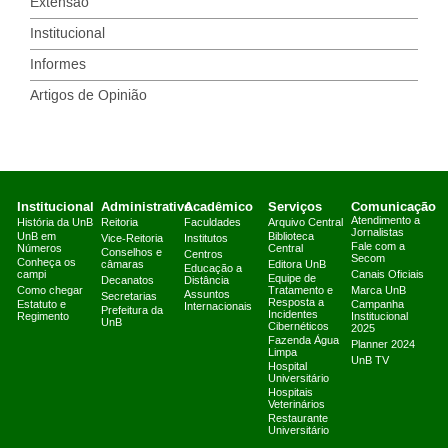
Extensão
Institucional
Informes
Artigos de Opinião
Institucional
Administrativo
Acadêmico
Serviços
Comunicação
Atendimento a
História da UnB
Reitoria
Faculdades
Arquivo Central
Jornalistas
UnB em
Biblioteca
Vice-Reitoria
Institutos
Fale com a
Números
Central
Conselhos e
Centros
Secom
Conheça os
câmaras
Editora UnB
Educação a
campi
Canais Oficiais
Equipe de
Decanatos
Distância
Como chegar
Tratamento e
Marca UnB
Assuntos
Secretarias
Resposta a
Estatuto e
Campanha
Internacionais
Prefeitura da
Incidentes
Regimento
Institucional
UnB
Cibernéticos
2025
Fazenda Água
Planner 2024
Limpa
UnB TV
Hospital
Universitário
Hospitais
Veterinários
Restaurante
Universitário