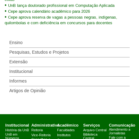
UnB lança doutorado profissional em Computação Aplicada
Cepe aprova calendário acadêmico para 2026
Cepe aprova reserva de vagas a pessoas negras, indígenas,
quilombolas e com deficiência em concursos para docentes
Ensino
Pesquisas, Estudos e Projetos
Extensão
Institucional
Informes
Artigos de Opinião
Institucional
Administrativo
Acadêmico
Serviços
Comunicação
Atendimento a
História da UnB
Reitoria
Faculdades
Arquivo Central
Jornalistas
UnB em
Biblioteca
Vice-Reitoria
Institutos
Fale com a
Números
Central