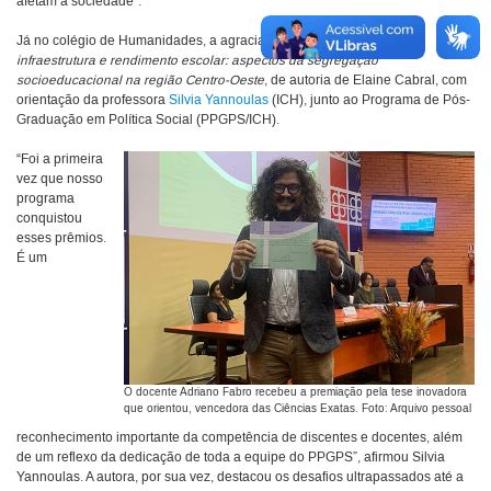
afetam a sociedade”.
Já no colégio de Humanidades, a agraciada foi a tese
Pobreza,
infraestrutura e rendimento escolar: aspectos da segregação
socioeducacional na região Centro-Oeste
, de autoria de Elaine Cabral, com
orientação da professora
Silvia Yannoulas
(ICH), junto ao Programa de Pós-
Graduação em Política Social (PPGPS/ICH).
“Foi a primeira
vez que nosso
programa
conquistou
esses prêmios.
É um
O docente Adriano Fabro recebeu a premiação pela tese inovadora
que orientou, vencedora das Ciências Exatas. Foto: Arquivo pessoal
reconhecimento importante da competência de discentes e docentes, além
de um reflexo da dedicação de toda a equipe do PPGPS”, afirmou Silvia
Yannoulas. A autora, por sua vez, destacou os desafios ultrapassados até a