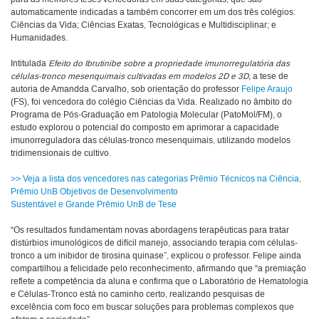
automaticamente indicadas a também concorrer em um dos três colégios:
Ciências da Vida; Ciências Exatas, Tecnológicas e Multidisciplinar; e
Humanidades.
Intitulada
Efeito do Ibrutinibe sobre a propriedade imunorregulatória das
células-tronco mesenquimais
cultivadas em modelos 2D e 3D,
a tese de
autoria de Amandda Carvalho, sob orientação do professor
Felipe Araujo
(FS), foi vencedora do colégio Ciências da Vida. Realizado no âmbito do
Programa de Pós-Graduação em Patologia Molecular (PatoMol/FM), o
estudo explorou o potencial do composto em aprimorar a capacidade
imunorreguladora das células-tronco mesenquimais, utilizando modelos
tridimensionais de cultivo.
>> Veja a lista dos vencedores nas categorias Prêmio Técnicos na Ciência,
Prêmio UnB Objetivos de Desenvolvimento
Sustentável e Grande Prêmio UnB de Tese
“Os resultados fundamentam novas abordagens terapêuticas para tratar
distúrbios imunológicos de difícil manejo, associando terapia com células-
tronco a um inibidor de tirosina quinase”, explicou o professor. Felipe ainda
compartilhou a felicidade pelo reconhecimento, afirmando que “a premiação
reflete a competência da aluna e confirma que o Laboratório de Hematologia
e Células-Tronco está no caminho certo, realizando pesquisas de
excelência com foco em buscar soluções para problemas complexos que