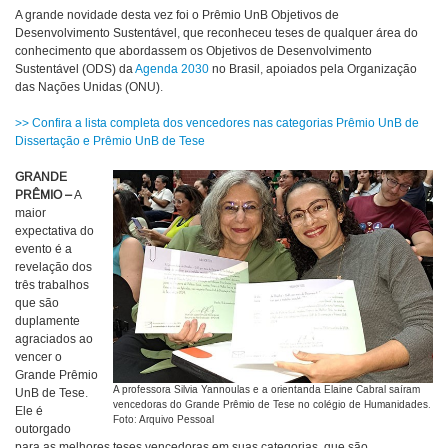
A grande novidade desta vez foi o Prêmio UnB Objetivos de
Desenvolvimento Sustentável, que reconheceu teses de qualquer área do
conhecimento que abordassem os Objetivos de Desenvolvimento
Sustentável (ODS) da
Agenda 2030
no Brasil, apoiados pela Organização
das Nações Unidas (ONU).
>> Confira a lista completa dos vencedores nas categorias Prêmio UnB de
Dissertação e Prêmio UnB de Tese
GRANDE
PRÊMIO –
A
maior
expectativa do
evento é a
revelação dos
três trabalhos
que são
duplamente
agraciados ao
vencer o
Grande Prêmio
A professora Silvia Yannoulas e a orientanda Elaine Cabral saíram
UnB de Tese.
vencedoras do Grande Prêmio de Tese no colégio de Humanidades.
Ele é
Foto: Arquivo Pessoal
outorgado
para as melhores teses vencedoras em suas categorias, que são