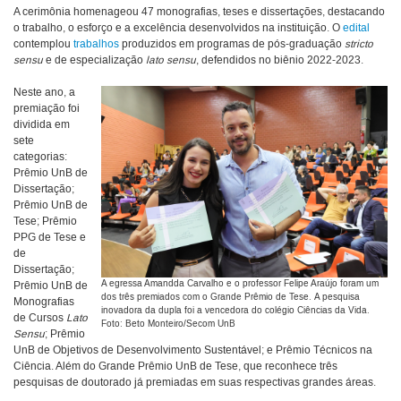
A cerimônia homenageou 47 monografias, teses e dissertações, destacando
o trabalho, o esforço e a excelência desenvolvidos na instituição. O
edital
contemplou
trabalhos
produzidos em programas de pós-graduação
stricto
sensu
e de especialização
lato sensu
, defendidos no biênio 2022-2023.
Neste ano, a
premiação foi
dividida em
sete
categorias:
Prêmio UnB de
Dissertação;
Prêmio UnB de
Tese; Prêmio
PPG de Tese e
de
Dissertação;
A egressa Amandda Carvalho e o professor Felipe Araújo foram um
Prêmio UnB de
dos três premiados com o Grande Prêmio de Tese. A pesquisa
Monografias
inovadora da dupla foi a vencedora do colégio Ciências da Vida.
de Cursos
Lato
Foto: Beto Monteiro/Secom UnB
Sensu
; Prêmio
UnB de Objetivos de Desenvolvimento Sustentável; e Prêmio Técnicos na
Ciência. Além do Grande Prêmio UnB de Tese, que reconhece três
pesquisas de doutorado já premiadas em suas respectivas grandes áreas.