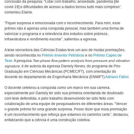
conclusão da pesquisa: “Lidar com trabalho, ansiedade, pandemia [de
covid-19] e dificuldades de acesso a dados tornou tudo mais complexo”,
comentou Elaine.
“Fiquei surpresa e emocionada com o reconhecimento. Para mim, esse
prêmio não é apenas uma conquista pessoal, mas também uma forma de
valorizar o programa e a relevância dos estudos sobre pobreza ,
infraestrutura e rendimento escolar”, salientou a egressa.
A tese vencedora das Ciências Exatas teve um ano de muitas premiações,
sendo reconhecida no
Prêmio Inventor Petrobras
e no
Prêmio Capes de
Tese.
A pesquisa
Two-phase flow pattern analysis from pressure and vibration
signature
, é de autoria da egressa Daniely Neves, do programa de Pós-
Graduação em Ciências Mecânicas (PCMEC/FT), com orientação do
docente do departamento de Engenharia Mecânica (ENM/FT)
Adriano Fabro
.
O docente celebrou a conquista como um marco em sua carreira,
especialmente por Daniely ter sido sua primeira orientanda de doutorado
com tese defendida, e pelo trabalho desenvolvido ter sido feito com
colaboração de uma equipe de pesquisadores de diferentes áreas. “Vencer
o grande prêmio foi uma grande surpresa. Posso dizer que essa premiação
é um reconhecimento que reforça que estamos no caminho certo”, destacou,
enfatizando que a ciência é uma construção coletiva.