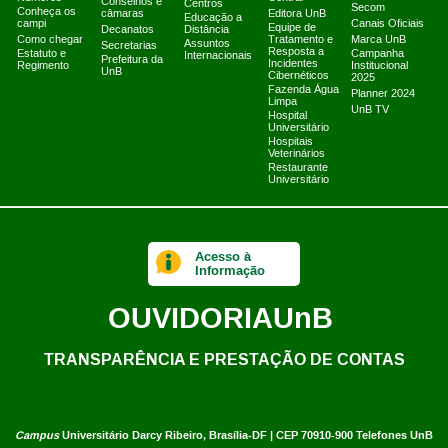
Conselhos e
Centros
Secom
Conheça os
câmaras
Editora UnB
Educação a
campi
Canais Oficiais
Equipe de
Decanatos
Distância
Como chegar
Tratamento e
Marca UnB
Assuntos
Secretarias
Resposta a
Estatuto e
Campanha
Internacionais
Prefeitura da
Incidentes
Regimento
Institucional
UnB
Cibernéticos
2025
Fazenda Água
Planner 2024
Limpa
UnB TV
Hospital
Universitário
Hospitais
Veterinários
Restaurante
Universitário
Acesso à
Informação
OUVIDORIA
UnB
TRANSPARÊNCIA E PRESTAÇÃO DE CONTAS
Campus
Universitário Darcy Ribeiro,
Brasília-DF | CEP 70910-900
Telefones UnB