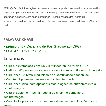
ATENÇÃO – As informações, as fotos e os textos podem ser usados e reproduzidos,
integral ou parcialmente, desde que a fonte seja devidamente citada e que não haja
alteração de sentido em seus conteúdos. Crédito para textos: nome do
repórter/Secom UnB ou Secom UnB. Crédito para fotos: nome do fotógrafo/Secom
UnB.
PALAVRAS-CHAVE
prêmio unb
Decanato de Pós-Graduação (DPG)
ODS 4
ODS 10
ODS 17
Leia mais
UnB é contemplada com R$ 7,8 milhões em edital do CNPq
UnB tem 40 pesquisadores entre cientistas mais influentes do mundo
UnB lança 12 livros produzidos pela comunidade acadêmica
Comitê dá primeiros passos contra desinformação
UnB lança edital para apoiar projetos e ações de enfrentamento à
desinformação
UnB e Supremo Tribunal Federal se unem no combate à
desinformação
Cepe inclui pessoas trans nos procedimentos de validação para as
cotas