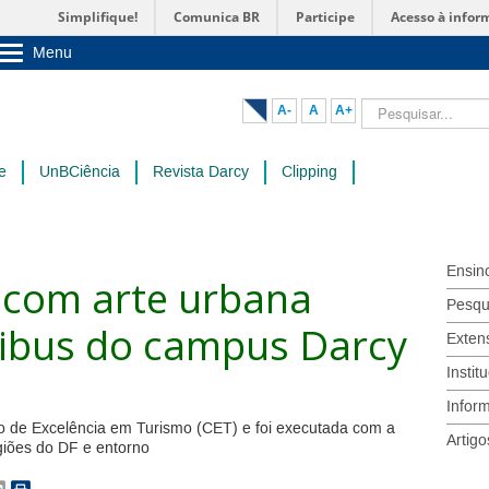
Simplifique!
Comunica BR
Participe
Acesso à infor
Menu
Sobre a UnB
Unidades acadêmicas
Pesquisar...
A-
A
A+
Estude na UnB
Graduação
Pós-Graduação
e
UnBCiência
Revista Darcy
Clipping
Administração
Servidor
Ensin
e com arte urbana
Pesqu
ibus do campus Darcy
Exten
Instit
Infor
tro de Excelência em Turismo (CET) e foi executada com a
Artigo
egiões do DF e entorno