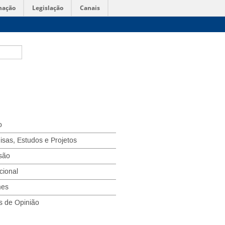
mação
Legislação
Canais
o
isas, Estudos e Projetos
são
ucional
mes
s de Opinião