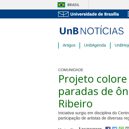
BRASIL
Artigos
UnBAgenda
UnBHoj
COMUNIDADE
Projeto color
paradas de ôn
Ribeiro
Iniciativa surgiu em disciplina do Cen
participação de artistas de diversas r