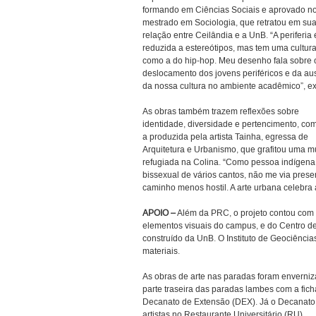
formando em Ciências Sociais e aprovado n
mestrado em Sociologia, que retratou em sua
relação entre Ceilândia e a UnB. “A periferia 
reduzida a estereótipos, mas tem uma cultura
como a do hip-hop. Meu desenho fala sobre 
deslocamento dos jovens periféricos e da au
da nossa cultura no ambiente acadêmico”, ex
As obras também trazem reflexões sobre
identidade, diversidade e pertencimento, co
a produzida pela artista Tainha, egressa de
Arquitetura e Urbanismo, que grafitou uma m
refugiada na Colina. “Como pessoa indígena
bissexual de vários cantos, não me via pres
caminho menos hostil. A arte urbana celebra 
APOIO –
Além da PRC, o projeto contou com 
elementos visuais do campus, e do Centro d
construído da UnB. O Instituto de Geociência
materiais.
As obras de arte nas paradas foram enverniz
parte traseira das paradas lambes com a fich
Decanato de Extensão (DEX). Já o Decanato
artistas no Restaurante Universitário (RU).