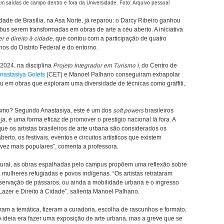
ram saídas de campo dentro e fora da Universidade. Foto: Arquivo pessoal
ade de Brasília, na Asa Norte, já reparou: o Darcy Ribeiro ganhou
us serem transformadas em obras de arte a céu aberto. A iniciativa
r e direito à cidade
, que contou com a participação de quatro
nos do Distrito Federal e do entorno.
 2024, na disciplina
Projeto Integrador em Turismo I
, do Centro de
nastasiya Golets
(CET) e Manoel Palhano conseguiram extrapolar
tou em obras que exploram uma diversidade de técnicas como graffiti,
rismo? Segundo Anastasiya, este é um dos
soft powers
brasileiros
ja, é uma forma eficaz de promover o prestígio nacional lá fora. A
que os artistas brasileiros de arte urbana são considerados os
erto, os festivais, eventos e circuitos artísticos que existem
vez mais populares”, comenta a professora.
ltural, as obras espalhadas pelo campus propõem uma reflexão sobre
, mulheres refugiadas e povos indígenas. “Os artistas retrataram
observação de pássaros, ou ainda a mobilidade urbana e o ingresso
azer e Direito à Cidade”, salienta Manoel Palhano.
am a temática, fizeram a curadoria, escolha de rascunhos e formato,
 ideia era fazer uma exposição de arte urbana, mas a greve que se