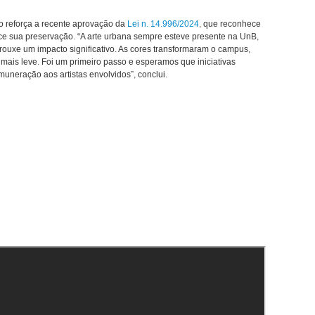
to reforça a recente aprovação da
Lei n. 14.996/2024
, que reconhece
lece sua preservação. “A arte urbana sempre esteve presente na UnB,
 trouxe um impacto significativo. As cores transformaram o campus,
mais leve. Foi um primeiro passo e esperamos que iniciativas
uneração aos artistas envolvidos”, conclui.