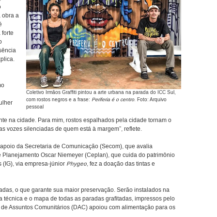
o
 obra a
é
 forte
o
sência
plica.
mo
Coletivo Irmãos Graffiti pintou a arte urbana na parada do ICC Sul,
com rostos negros e a frase:
Periferia é o centro
. Foto: Arquivo
ulher
pessoal
ente na cidade. Para mim, rostos espalhados pela cidade tornam o
as vozes silenciadas de quem está à margem”, reflete.
apoio da Secretaria de Comunicação (Secom), que avalia
e Planejamento Oscar Niemeyer (Ceplan), que cuida do patrimônio
s (IG), via empresa-júnior
Phygeo
, fez a doação das tintas e
adas, o que garante sua maior preservação. Serão instalados na
a técnica e o mapa de todas as paradas grafitadas, impressos pelo
 de Assuntos Comunitários (DAC) apoiou com alimentação para os