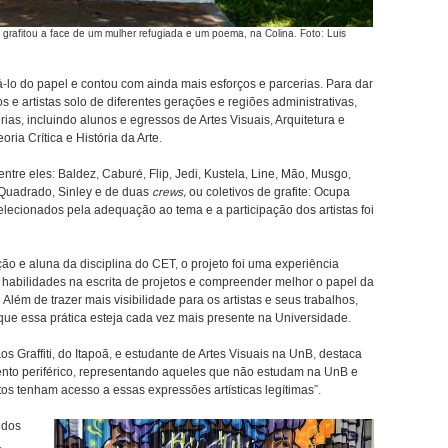
, grafitou a face de um mulher refugiada e um poema, na Colina. Foto: Luis
rá-lo do papel e contou com ainda mais esforços e parcerias. Para dar
s e artistas solo de diferentes gerações e regiões administrativas,
ias, incluindo alunos e egressos de Artes Visuais, Arquitetura e
ria Crítica e História da Arte.
 entre eles: Baldez, Caburé, Flip, Jedi, Kustela, Line, Mão, Musgo,
o Quadrado, Sinley e de duas
crews,
ou coletivos de grafite: Ocupa
elecionados pela adequação ao tema e a participação dos artistas foi
o e aluna da disciplina do CET, o projeto foi uma experiência
 habilidades na escrita de projetos e compreender melhor o papel da
lém de trazer mais visibilidade para os artistas e seus trabalhos,
r que essa prática esteja cada vez mais presente na Universidade.
os Graffiti, do Itapoã, e estudante de Artes Visuais na UnB, destaca
mento periférico, representando aqueles que não estudam na UnB e
os tenham acesso a essas expressões artísticas legítimas”.
 dos
,