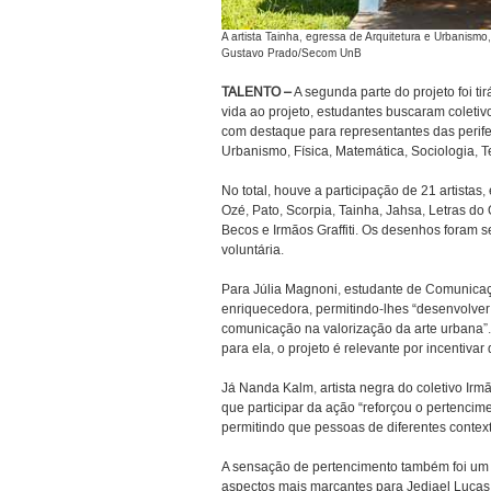
A artista Tainha, egressa de Arquitetura e Urbanismo
Gustavo Prado/Secom UnB
TALENTO –
A segunda parte do projeto foi ti
vida ao projeto, estudantes buscaram coletivo
com destaque para representantes das perifer
Urbanismo, Física, Matemática, Sociologia, Teo
No total, houve a participação de 21 artistas,
Ozé, Pato, Scorpia, Tainha, Jahsa, Letras d
Becos e Irmãos Graffiti. Os desenhos foram s
voluntária.
Para Júlia Magnoni, estudante de Comunicaçã
enriquecedora, permitindo-lhes “desenvolver
comunicação na valorização da arte urbana”. A
para ela, o projeto é relevante por incentiva
Já Nanda Kalm, artista negra do coletivo Irmã
que participar da ação “reforçou o pertenci
permitindo que pessoas de diferentes context
A sensação de pertencimento também foi um
aspectos mais marcantes para Jediael Lucas