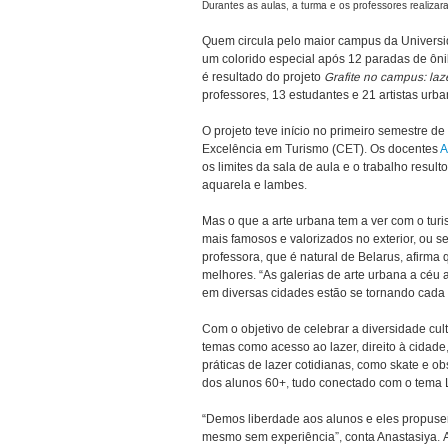
Durantes as aulas, a turma e os professores realiza
Quem circula pelo maior campus da Universid
um colorido especial após 12 paradas de ônib
é resultado do projeto
Grafite no campus: laze
professores, 13 estudantes e 21 artistas urba
O projeto teve início no primeiro semestre de
Excelência em Turismo (CET). Os docentes
A
os limites da sala de aula e o trabalho resul
aquarela e lambes.
Mas o que a arte urbana tem a ver com o tu
mais famosos e valorizados no exterior, ou se
professora, que é natural de Belarus, afirma 
melhores. “As galerias de arte urbana a céu ab
em diversas cidades estão se tornando cada 
Com o objetivo de celebrar a diversidade cu
temas como acesso ao lazer, direito à cidade
práticas de lazer cotidianas, como skate e 
dos alunos 60+, tudo conectado com o tema L
“Demos liberdade aos alunos e eles propuser
mesmo sem experiência”, conta Anastasiya. A