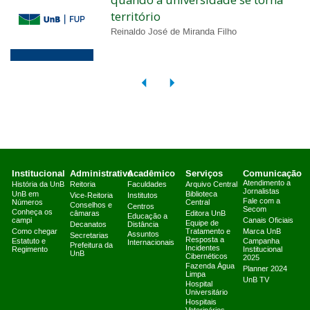
território
Reinaldo José de Miranda Filho
Institucional
Administrativo
Acadêmico
Serviços
Comunicação
Atendimento a
História da UnB
Reitoria
Faculdades
Arquivo Central
Jornalistas
UnB em
Biblioteca
Vice-Reitoria
Institutos
Fale com a
Números
Central
Conselhos e
Centros
Secom
Conheça os
câmaras
Editora UnB
Educação a
campi
Canais Oficiais
Equipe de
Decanatos
Distância
Como chegar
Tratamento e
Marca UnB
Assuntos
Secretarias
Resposta a
Estatuto e
Campanha
Internacionais
Prefeitura da
Incidentes
Regimento
Institucional
UnB
Cibernéticos
2025
Fazenda Água
Planner 2024
Limpa
UnB TV
Hospital
Universitário
Hospitais