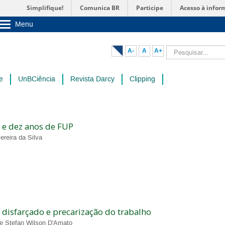
Simplifique!
Comunica BR
Participe
Acesso à infor
Menu
Sobre a UnB
Unidades acadêmicas
Pesquisar...
A-
A
A+
Estude na UnB
Graduação
Pós-Graduação
e
UnBCiência
Revista Darcy
Clipping
Administração
Servidor
 e dez anos de FUP
reira da Silva
isfarçado e precarização do trabalho
 e Stefan Wilson D'Amato