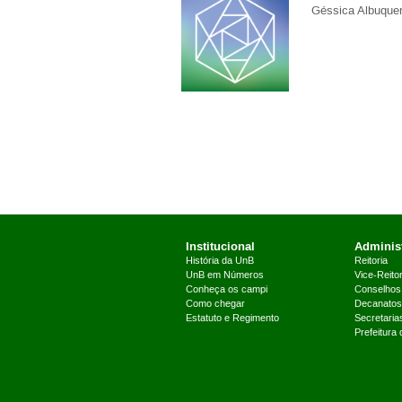
Géssica Albuque
Institucional
Administ
História da UnB
Reitoria
UnB em Números
Vice-Reitor
Conheça os campi
Conselhos
Como chegar
Decanatos
Estatuto e Regimento
Secretaria
Prefeitura