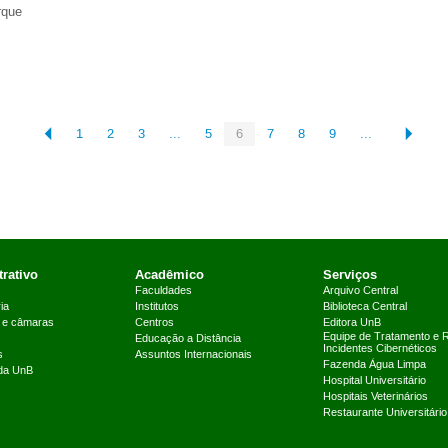
rque
1
2
3
...
5
6
7
8
9
...
rativo
Acadêmico
Serviços
Faculdades
Arquivo Central
ia
Institutos
Biblioteca Central
 e câmaras
Centros
Editora UnB
Equipe de Tratamento e 
Educação a Distância
Incidentes Cibernéticos
s
Assuntos Internacionais
Fazenda Água Limpa
 da UnB
Hospital Universitário
Hospitais Veterinários
Restaurante Universitário