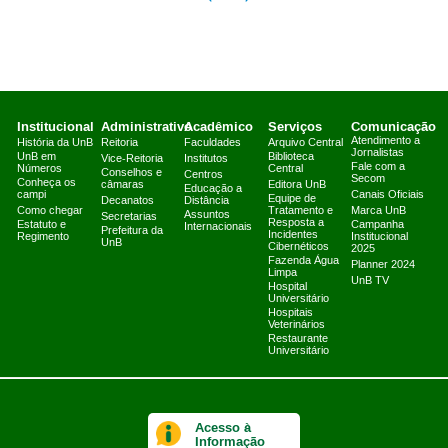
Institucional
Administrativo
Acadêmico
Serviços
Comunicação
Atendimento a
História da UnB
Reitoria
Faculdades
Arquivo Central
Jornalistas
UnB em
Biblioteca
Vice-Reitoria
Institutos
Fale com a
Números
Central
Conselhos e
Centros
Secom
Conheça os
câmaras
Editora UnB
Educação a
campi
Canais Oficiais
Equipe de
Decanatos
Distância
Como chegar
Tratamento e
Marca UnB
Assuntos
Secretarias
Resposta a
Estatuto e
Campanha
Internacionais
Prefeitura da
Incidentes
Regimento
Institucional
UnB
Cibernéticos
2025
Fazenda Água
Planner 2024
Limpa
UnB TV
Hospital
Universitário
Hospitais
Veterinários
Restaurante
Universitário
Acesso à
Informação