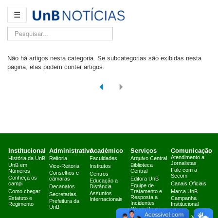
☰
Pesquisar...
Não há artigos nesta categoria. Se subcategorias são exibidas nesta
página, elas podem conter artigos.
Institucional
Administrativo
Acadêmico
Serviços
Comunicação
Atendimento a
História da UnB
Reitoria
Faculdades
Arquivo Central
Jornalistas
UnB em
Biblioteca
Vice-Reitoria
Institutos
Fale com a
Números
Central
Conselhos e
Centros
Secom
Conheça os
câmaras
Editora UnB
Educação a
campi
Canais Oficiais
Equipe de
Decanatos
Distância
Como chegar
Tratamento e
Marca UnB
Assuntos
Secretarias
Resposta a
Estatuto e
Campanha
Internacionais
Prefeitura da
Incidentes
Regimento
Institucional
UnB
Cibernéticos
2025
Fazenda Água