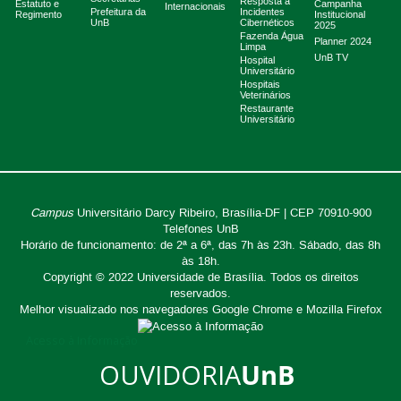
Resposta a
Estatuto e
Campanha
Internacionais
Prefeitura da
Incidentes
Regimento
Institucional
UnB
Cibernéticos
2025
Fazenda Água
Planner 2024
Limpa
UnB TV
Hospital
Universitário
Hospitais
Veterinários
Restaurante
Universitário
Campus
Universitário Darcy Ribeiro,
Brasília-DF | CEP 70910-900
Telefones UnB
Horário de funcionamento: de 2ª a 6ª, das 7h às 23h. Sábado, das 8h
às 18h.
Copyright © 2022
Universidade de Brasília
.
Todos os direitos
reservados.
Melhor visualizado nos navegadores Google Chrome e Mozilla Firefox
Acesso à Informação
OUVIDORIA
UnB