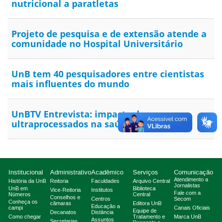
nutricional a paratletas
Projeto de pesquisa e de extensão atende a
comunidade no Hospital Universitário
UnB tem 40 pesquisadores entre cientistas
mais influentes do mundo
UnBTV Entrevista: impacto dos
ultraprocessados na saúde pública
Institucional
Administrativo
Acadêmico
Serviços
Comunicação
Atendimento a
História da UnB
Reitoria
Faculdades
Arquivo Central
Jornalistas
UnB em
Biblioteca
Vice-Reitoria
Institutos
Fale com a
Números
Central
Conselhos e
Centros
Secom
Conheça os
câmaras
Editora UnB
Educação a
campi
Canais Oficiais
Equipe de
Decanatos
Distância
Como chegar
Tratamento e
Marca UnB
Assuntos
Secretarias