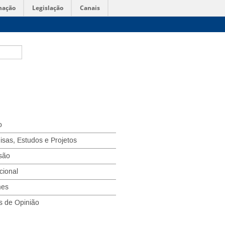
mação
Legislação
Canais
o
isas, Estudos e Projetos
são
ucional
mes
s de Opinião