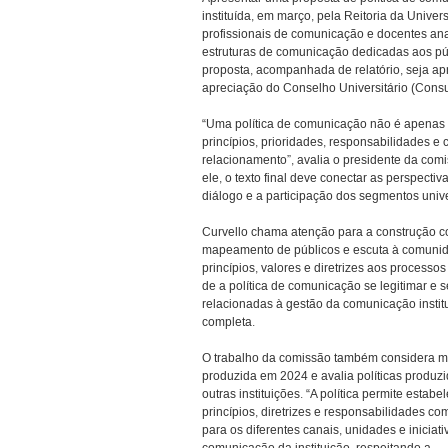
instituída, em março, pela Reitoria da Univ
profissionais de comunicação e docentes an
estruturas de comunicação dedicadas aos públ
proposta, acompanhada de relatório, seja 
apreciação do Conselho Universitário (Consu
“Uma política de comunicação não é apenas m
princípios, prioridades, responsabilidades 
relacionamento”, avalia o presidente da co
ele, o texto final deve conectar as perspecti
diálogo e a participação dos segmentos unive
Curvello chama atenção para a construção co
mapeamento de públicos e escuta à comunida
princípios, valores e diretrizes aos proces
de a política de comunicação se legitimar e s
relacionadas à gestão da comunicação instit
completa.
O trabalho da comissão também considera m
produzida em 2024 e avalia políticas produzi
outras instituições. “A política permite estabe
princípios, diretrizes e responsabilidades c
para os diferentes canais, unidades e iniciati