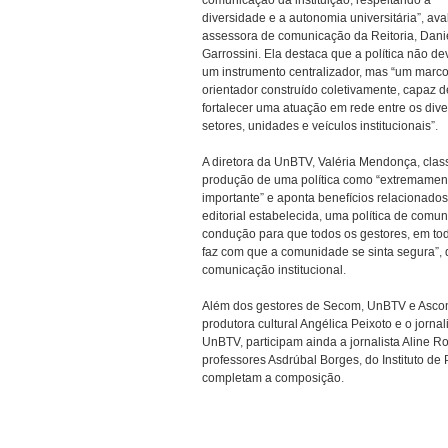
comunicação da instituição, respeitando a
diversidade e a autonomia universitária”, ava
assessora de comunicação da Reitoria, Dani
Garrossini. Ela destaca que a política não de
um instrumento centralizador, mas “um marc
orientador construído coletivamente, capaz d
fortalecer uma atuação em rede entre os div
setores, unidades e veículos institucionais”.
A diretora da UnBTV, Valéria Mendonça, class
produção de uma política como “extremamen
importante” e aponta benefícios relacionado
editorial estabelecida, uma política de comu
condução para que todos os gestores, em tod
faz com que a comunidade se sinta segura”, d
comunicação institucional.
Além dos gestores de Secom, UnBTV e Ascom,
produtora cultural Angélica Peixoto e o jor
UnBTV, participam ainda a jornalista Aline Ro
professores Asdrúbal Borges, do Instituto de P
completam a composição.