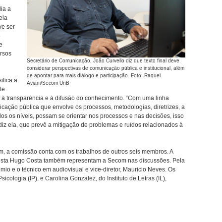
lia a
ela
ve ser
o
e
ersos
Secretário de Comunicação, João Curvello diz que texto final deve
considerar perspectivas de comunicação pública e institucional, além
de apontar para mais diálogo e participação. Foto: Raquel
ifica a
Aviani/Secom UnB
te
s à transparência e à difusão do conhecimento. “Com uma linha
nicação pública que envolve os processos, metodologias, diretrizes, a
os os níveis, possam se orientar nos processos e nas decisões, isso
iz ela, que prevê a mitigação de problemas e ruídos relacionados à
 a comissão conta com os trabalhos de outros seis membros. A
nalista Hugo Costa também representam a Secom nas discussões. Pela
mio e o técnico em audiovisual e vice-diretor, Maurício Neves. Os
sicologia (IP), e Carolina Gonzalez, do Instituto de Letras (IL),