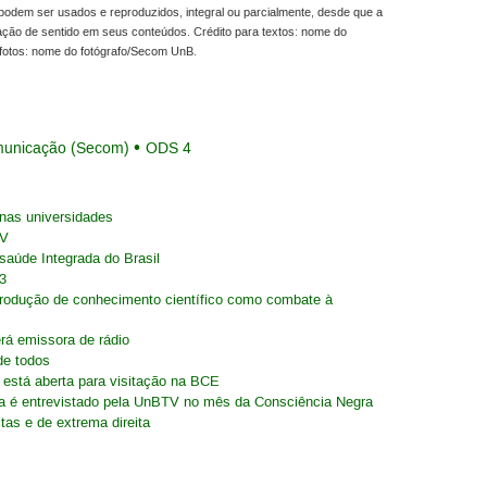
odem ser usados e reproduzidos, integral ou parcialmente, desde que a
ração de sentido em seus conteúdos. Crédito para textos: nome do
fotos: nome do fotógrafo/Secom UnB.
municação (Secom)
ODS 4
nas universidades
TV
saúde Integrada do Brasil
3
 produção de conhecimento científico como combate à
rá emissora de rádio
de todos
 está aberta para visitação na BCE
a é entrevistado pela UnBTV no mês da Consciência Negra
stas e de extrema direita