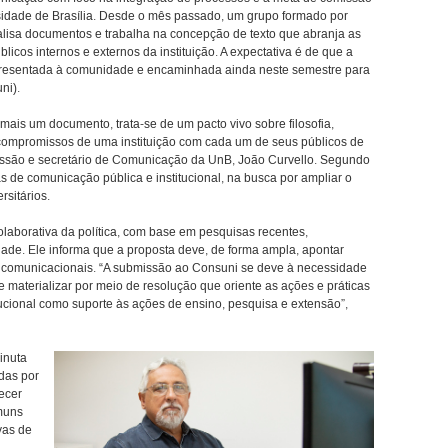
ersidade de Brasília. Desde o mês passado, um grupo formado por
alisa documentos e trabalha na concepção de texto que abranja as
icos internos e externos da instituição. A expectativa é de que a
apresentada à comunidade e encaminhada ainda neste semestre para
ni).
ais um documento, trata-se de um pacto vivo sobre filosofia,
e compromissos de uma instituição com cada um de seus públicos de
missão e secretário de Comunicação da UnB, João Curvello. Segundo
vas de comunicação pública e institucional, na busca por ampliar o
rsitários.
laborativa da política, com base em pesquisas recentes,
de. Ele informa que a proposta deve, de forma ampla, apontar
sos comunicacionais. “A submissão ao Consuni se deve à necessidade
e materializar por meio de resolução que oriente as ações e práticas
ucional como suporte às ações de ensino, pesquisa e extensão”,
inuta
das por
lecer
omuns
vas de