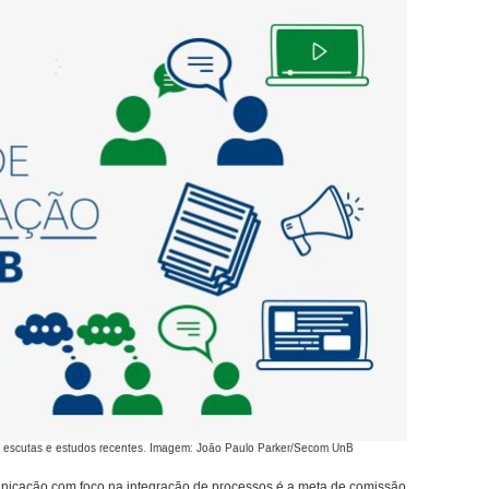
a, escutas e estudos recentes. Imagem: João Paulo Parker/Secom UnB
unicação com foco na integração de processos é a meta de comissão