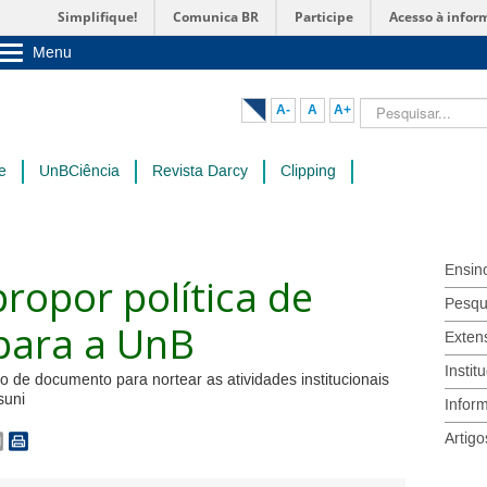
Simplifique!
Comunica BR
Participe
Acesso à infor
Menu
Sobre a UnB
Unidades acadêmicas
Pesquisar...
A-
A
A+
Estude na UnB
Graduação
Pós-Graduação
e
UnBCiência
Revista Darcy
Clipping
Administração
Servidor
Ensin
ropor política de
Pesqu
para a UnB
Exten
Instit
o de documento para nortear as atividades institucionais
suni
Infor
Artigo