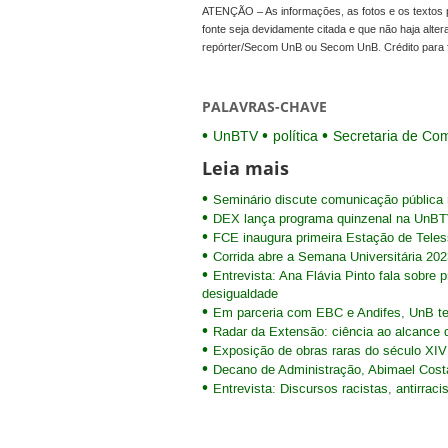
ATENÇÃO – As informações, as fotos e os textos p
fonte seja devidamente citada e que não haja alte
repórter/Secom UnB ou Secom UnB. Crédito para 
PALAVRAS-CHAVE
UnBTV
política
Secretaria de Co
Leia mais
Seminário discute comunicação pública 
DEX lança programa quinzenal na UnB
FCE inaugura primeira Estação de Teles
Corrida abre a Semana Universitária 202
Entrevista: Ana Flávia Pinto fala sobre
desigualdade
Em parceria com EBC e Andifes, UnB te
Radar da Extensão: ciência ao alcance 
Exposição de obras raras do século XIV
Decano de Administração, Abimael Cost
Entrevista: Discursos racistas, antirraci