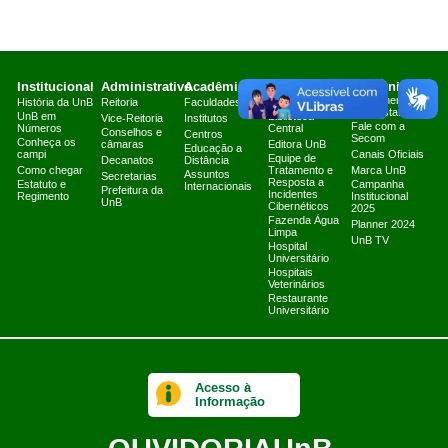
Institucional
Administrativo
Acadêmico
Serviços
Comunicação
Atendimento a
História da UnB
Reitoria
Faculdades
Arquivo Central
Jornalistas
UnB em
Biblioteca
Vice-Reitoria
Institutos
Fale com a
Números
Central
Conselhos e
Centros
Secom
Conheça os
câmaras
Editora UnB
Educação a
campi
Canais Oficiais
Equipe de
Decanatos
Distância
Como chegar
Tratamento e
Marca UnB
Assuntos
Secretarias
Resposta a
Estatuto e
Campanha
Internacionais
Prefeitura da
Incidentes
Regimento
Institucional
UnB
Cibernéticos
2025
Fazenda Água
Planner 2024
Limpa
UnB TV
Hospital
Universitário
Hospitais
Veterinários
Restaurante
Universitário
Acesso à
Informação