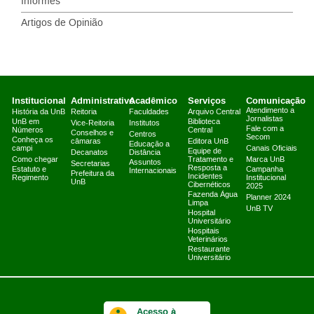
Informes
Artigos de Opinião
Institucional
Administrativo
Acadêmico
Serviços
Comunicação
Atendimento a
História da UnB
Reitoria
Faculdades
Arquivo Central
Jornalistas
UnB em
Biblioteca
Vice-Reitoria
Institutos
Fale com a
Números
Central
Conselhos e
Centros
Secom
Conheça os
câmaras
Editora UnB
Educação a
campi
Canais Oficiais
Equipe de
Decanatos
Distância
Como chegar
Tratamento e
Marca UnB
Assuntos
Secretarias
Resposta a
Estatuto e
Campanha
Internacionais
Prefeitura da
Incidentes
Regimento
Institucional
UnB
Cibernéticos
2025
Fazenda Água
Planner 2024
Limpa
UnB TV
Hospital
Universitário
Hospitais
Veterinários
Restaurante
Universitário
Acesso à