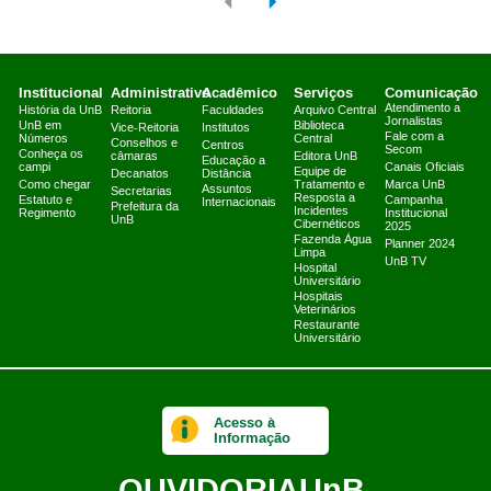
Institucional
Administrativo
Acadêmico
Serviços
Comunicação
Atendimento a
História da UnB
Reitoria
Faculdades
Arquivo Central
Jornalistas
UnB em
Biblioteca
Vice-Reitoria
Institutos
Fale com a
Números
Central
Conselhos e
Centros
Secom
Conheça os
câmaras
Editora UnB
Educação a
campi
Canais Oficiais
Equipe de
Decanatos
Distância
Como chegar
Tratamento e
Marca UnB
Assuntos
Secretarias
Resposta a
Estatuto e
Campanha
Internacionais
Prefeitura da
Incidentes
Regimento
Institucional
UnB
Cibernéticos
2025
Fazenda Água
Planner 2024
Limpa
UnB TV
Hospital
Universitário
Hospitais
Veterinários
Restaurante
Universitário
Acesso à
Informação
OUVIDORIA
UnB